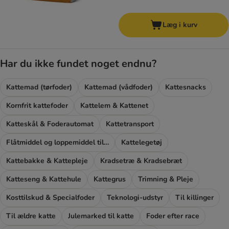
Læg i kurv
Har du ikke fundet noget endnu?
Kattemad (tørfoder)
Kattemad (vådfoder)
Kattesnacks
Kornfrit kattefoder
Kattelem & Kattenet
Katteskål & Foderautomat
Kattetransport
Flåtmiddel og loppemiddel til katte
Kattelegetøj
Kattebakke & Kattepleje
Kradsetræ & Kradsebræt
Katteseng & Kattehule
Kattegrus
Trimning & Pleje
Kosttilskud & Specialfoder
Teknologi-udstyr
Til killinger
Til ældre katte
Julemarked til katte
Foder efter race