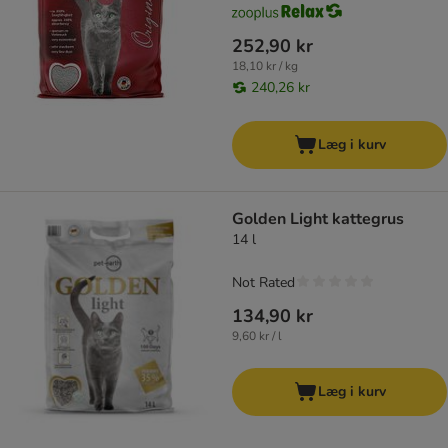
252,90 kr
18,10 kr / kg
240,26 kr
Læg i kurv
Golden Light kattegrus
14 l
Not Rated
134,90 kr
9,60 kr / l
Læg i kurv