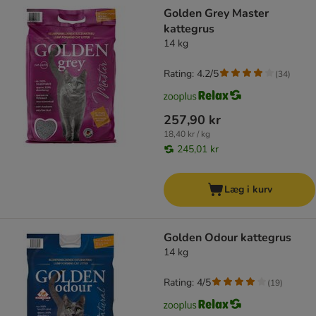
product items have been changed
Golden Grey Master
kattegrus
14 kg
Rating: 4.2/5
(
34
)
257,90 kr
18,40 kr / kg
245,01 kr
Læg i kurv
Golden Odour kattegrus
14 kg
Rating: 4/5
(
19
)