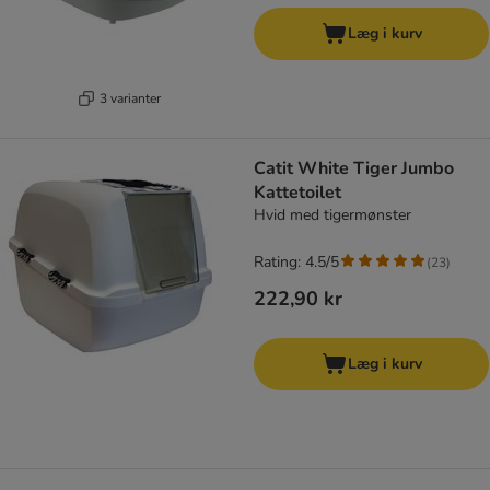
Læg i kurv
3 varianter
Catit White Tiger Jumbo
Kattetoilet
Hvid med tigermønster
Rating: 4.5/5
(
23
)
222,90 kr
Læg i kurv