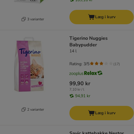
Læg i kurv
3 varianter
Tigerino Nuggies
Babypudder
14 l
Rating: 3/5
(
17
)
99,90 kr
7,10 kr / l
94,91 kr
2 varianter
Læg i kurv
Savic kattebakke Nestor