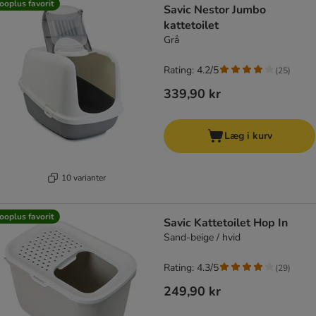
ooplus favorit
Savic Nestor Jumbo
kattetoilet
Grå
Rating: 4.2/5
(
25
)
339,90 kr
Læg i kurv
10 varianter
ooplus favorit
Savic Kattetoilet Hop In
Sand-beige / hvid
Rating: 4.3/5
(
29
)
249,90 kr