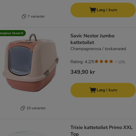
Læg i kurv
7 varianter
ooplus favorit
Savic Nestor Jumbo
kattetoilet
Champagnerosa / toskanarød
Rating: 4.2/5
(
25
)
349,90 kr
Læg i kurv
10 varianter
Trixie kattetoilet Primo XXL
Top