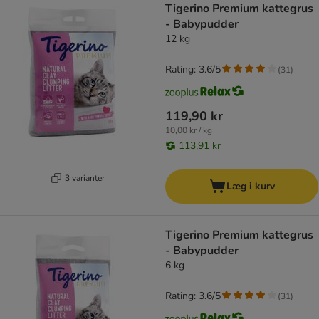
Tigerino Premium kattegrus
- Babypudder
12 kg
Rating: 3.6/5
(
31
)
119,90 kr
10,00 kr / kg
113,91 kr
3 varianter
Læg i kurv
Tigerino Premium kattegrus
- Babypudder
6 kg
Rating: 3.6/5
(
31
)