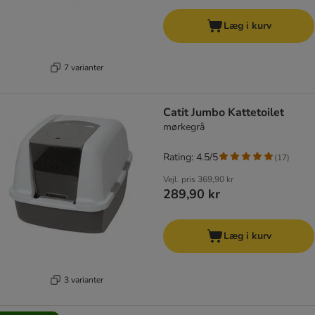
Læg i kurv
7 varianter
Catit Jumbo Kattetoilet
mørkegrå
Rating: 4.5/5
(
17
)
Vejl. pris
369,90 kr
289,90 kr
Læg i kurv
3 varianter