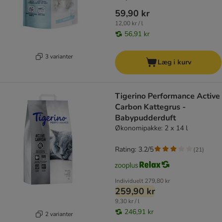
59,90 kr
12,00 kr / l
56,91 kr
3 varianter
Læg i kurv
Tigerino Performance Active
Carbon Kattegrus -
Babypudderduft
Økonomipakke: 2 x 14 l
Rating: 3.2/5
(
21
)
Individuelt
279,80 kr
259,90 kr
9,30 kr / l
246,91 kr
2 varianter