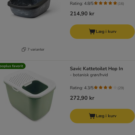
Rating: 4.8/5
(
16
)
214,90 kr
Læg i kurv
7 varianter
ooplus favorit
Savic Kattetoilet Hop In
- botanisk grøn/hvid
Rating: 4.3/5
(
29
)
272,90 kr
Læg i kurv