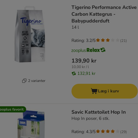
Tigerino Performance Active
Carbon Kattegrus -
Babypudderduft
14 l
Rating: 3.2/5
(
21
)
139,90 kr
10,00 kr / l
132,91 kr
2 varianter
Læg i kurv
ooplus favorit
Savic Kattetoilet Hop In
Hop In poser, 6 stk.
Rating: 4.3/5
(
29
)