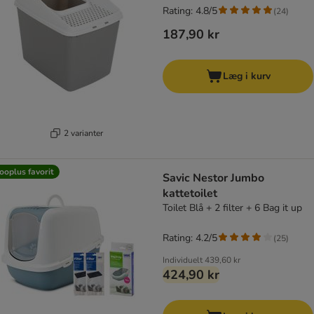
Rating: 4.8/5
(
24
)
187,90 kr
Læg i kurv
2 varianter
ooplus favorit
Savic Nestor Jumbo
kattetoilet
Toilet Blå + 2 filter + 6 Bag it up
Rating: 4.2/5
(
25
)
Individuelt
439,60 kr
424,90 kr