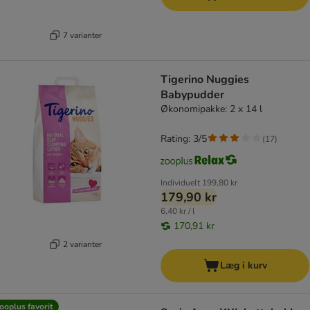
7 varianter
Tigerino Nuggies
Babypudder
Økonomipakke: 2 x 14 l
Rating: 3/5
(
17
)
Individuelt
199,80 kr
179,90 kr
6,40 kr / l
170,91 kr
2 varianter
Læg i kurv
ooplus favorit