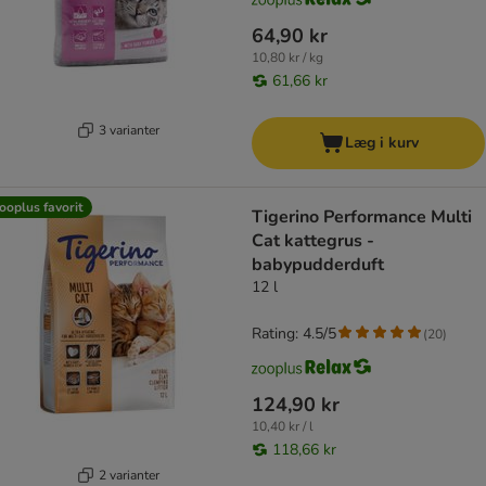
64,90 kr
10,80 kr / kg
61,66 kr
3 varianter
Læg i kurv
ooplus favorit
Tigerino Performance Multi
Cat kattegrus -
babypudderduft
12 l
Rating: 4.5/5
(
20
)
124,90 kr
10,40 kr / l
118,66 kr
2 varianter