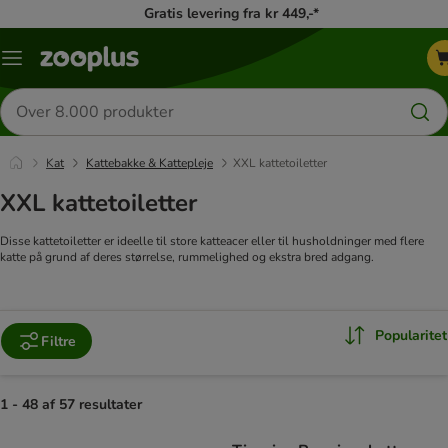
Gratis levering fra kr 449,-*
Menu
kategori
Søg
efter
produkter
Kat
Kattebakke & Kattepleje
XXL kattetoiletter
XXL kattetoiletter
Disse kattetoiletter er ideelle til store katteacer eller til husholdninger med flere
katte på grund af deres størrelse, rummelighed og ekstra bred adgang.
Popularitet
Filtre
1 - 48 af 57 resultater
product items have been changed