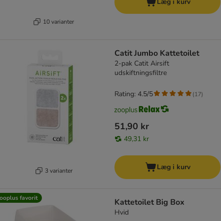
Læg i kurv
10 varianter
Catit Jumbo Kattetoilet
2-pak Catit Airsift
udskiftningsfiltre
Rating: 4.5/5
(
17
)
51,90 kr
49,31 kr
Læg i kurv
3 varianter
ooplus favorit
Kattetoilet Big Box
Hvid