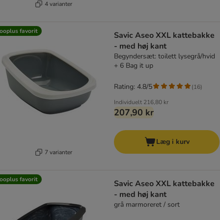
4 varianter
ooplus favorit
Savic Aseo XXL kattebakke
- med høj kant
Begyndersæt: toilett lysegrå/hvid
+ 6 Bag it up
Rating: 4.8/5
(
16
)
Individuelt
216,80 kr
207,90 kr
Læg i kurv
7 varianter
ooplus favorit
Savic Aseo XXL kattebakke
- med høj kant
grå marmoreret / sort