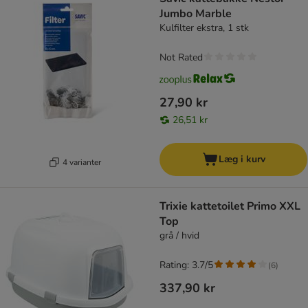
Jumbo Marble
Kulfilter ekstra, 1 stk
Not Rated
27,90 kr
26,51 kr
Læg i kurv
4 varianter
Trixie kattetoilet Primo XXL
Top
grå / hvid
Rating: 3.7/5
(
6
)
337,90 kr