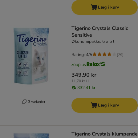
Læg i kurv
Tigerino Crystals Classic
Sensitive
Økonomipakke: 6 x 5 l
Rating: 4/5
(
29
)
349,90 kr
11,70 kr / l
332,41 kr
3 varianter
Læg i kurv
Tigerino Crystals klumpende