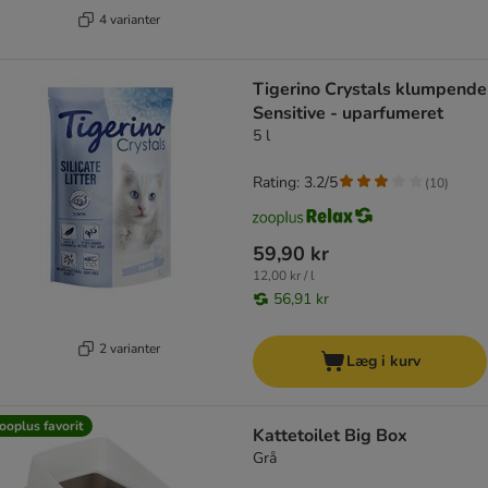
4 varianter
Tigerino Crystals klumpende
Sensitive - uparfumeret
5 l
Rating: 3.2/5
(
10
)
59,90 kr
12,00 kr / l
56,91 kr
2 varianter
Læg i kurv
ooplus favorit
Kattetoilet Big Box
Grå