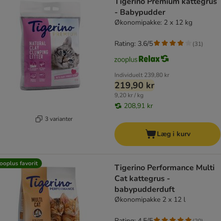
Tigerino Premium kattegrus
- Babypudder
Økonomipakke: 2 x 12 kg
Rating: 3.6/5
(
31
)
Individuelt
239,80 kr
219,90 kr
9,20 kr / kg
208,91 kr
3 varianter
Læg i kurv
ooplus favorit
Tigerino Performance Multi
Cat kattegrus -
babypudderduft
Økonomipakke 2 x 12 l
Rating: 4.5/5
(
20
)