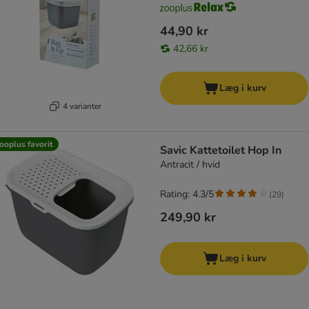
44,90 kr
42,66 kr
Læg i kurv
4 varianter
ooplus favorit
Savic Kattetoilet Hop In
Antracit / hvid
Rating: 4.3/5
(
29
)
249,90 kr
Læg i kurv