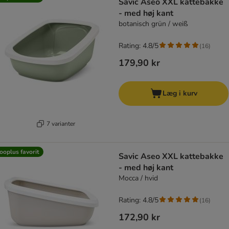
Savic Aseo XXL kattebakke
- med høj kant
botanisch grün / weiß
Rating: 4.8/5
(
16
)
179,90 kr
Læg i kurv
7 varianter
ooplus favorit
Savic Aseo XXL kattebakke
- med høj kant
Mocca / hvid
Rating: 4.8/5
(
16
)
172,90 kr