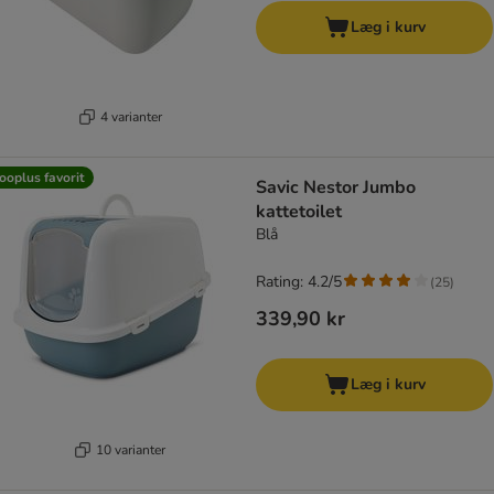
Læg i kurv
4 varianter
ooplus favorit
Savic Nestor Jumbo
kattetoilet
Blå
Rating: 4.2/5
(
25
)
339,90 kr
Læg i kurv
10 varianter