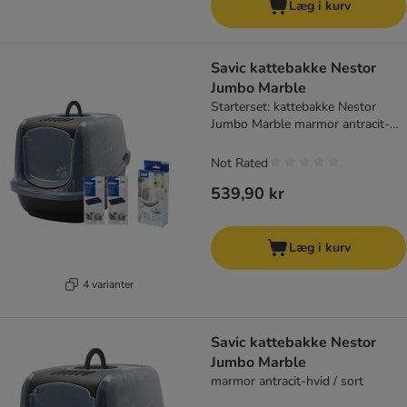
Læg i kurv
Savic kattebakke Nestor
Jumbo Marble
Starterset: kattebakke Nestor
Jumbo Marble marmor antracit-
hvid / sort + 2 ekstra filter + 6 Bag
it up
Not Rated
539,90 kr
Læg i kurv
4 varianter
Savic kattebakke Nestor
Jumbo Marble
marmor antracit-hvid / sort