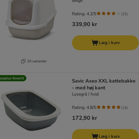
Beige
Rating: 4.2/5
(
25
)
339,90 kr
Læg i kurv
10 varianter
ooplus favorit
Savic Aseo XXL kattebakke
- med høj kant
Lysegrå / hvid
Rating: 4.8/5
(
16
)
172,90 kr
Læg i kurv