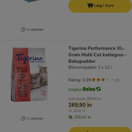
Læg i kurv
2 varianter
Tigerino Performance XL-
Grain Multi Cat kattegrus -
Babypudder
Økonomipakke: 2 x 12 l
Rating: 3.3/5
(
3
)
Individuelt
289,80 kr
269,90 kr
11,20 kr / l
256,41 kr
2 varianter