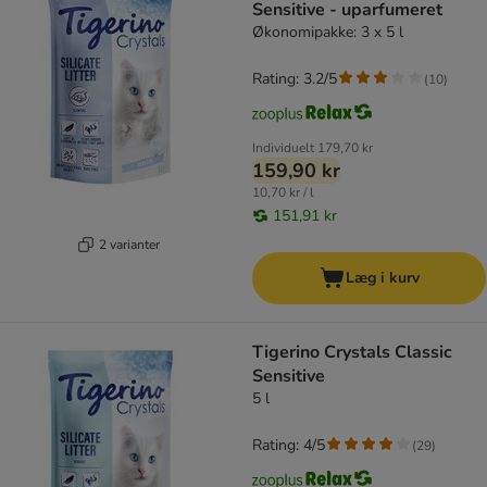
Sensitive - uparfumeret
Økonomipakke: 3 x 5 l
Rating: 3.2/5
(
10
)
Individuelt
179,70 kr
159,90 kr
10,70 kr / l
151,91 kr
2 varianter
Læg i kurv
Tigerino Crystals Classic
Sensitive
5 l
Rating: 4/5
(
29
)