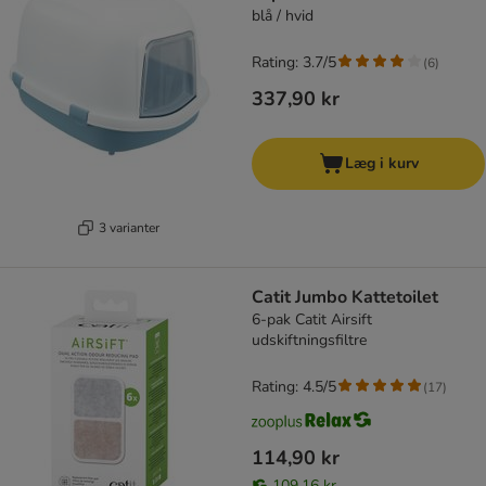
blå / hvid
Rating: 3.7/5
(
6
)
337,90 kr
Læg i kurv
3 varianter
Catit Jumbo Kattetoilet
6-pak Catit Airsift
udskiftningsfiltre
Rating: 4.5/5
(
17
)
114,90 kr
109,16 kr