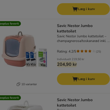
Læg i kurv
ooplus favorit
Savic Nestor Jumbo
kattetoilet
Savic Nestor Jumbo kattetoilet –
champagnerosa/toskanarød inkl. 2
ekstra filtre og 6 Bag it up poser
Rating: 4.2/5
(
25
)
Individuelt
219,50 kr
204,90 kr
Læg i kurv
10 varianter
ooplus favorit
Savic Nestor Jumbo
kattetoilet