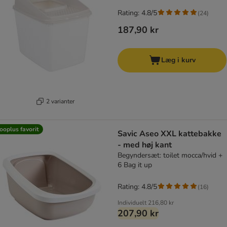
Rating: 4.8/5
(
24
)
187,90 kr
Læg i kurv
2 varianter
ooplus favorit
Savic Aseo XXL kattebakke
- med høj kant
Begyndersæt: toilet mocca/hvid +
6 Bag it up
Rating: 4.8/5
(
16
)
Individuelt
216,80 kr
207,90 kr