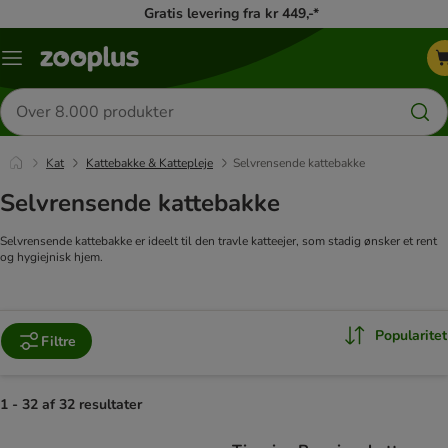
Gratis levering fra kr 449,-*
Menu
kategori
Søg
efter
produkter
Kat
Kattebakke & Kattepleje
Selvrensende kattebakke
Selvrensende kattebakke
Selvrensende kattebakke er ideelt til den travle katteejer, som stadig ønsker et rent
og hygiejnisk hjem.
Popularitet
Filtre
1 - 32 af 32 resultater
product items have been changed