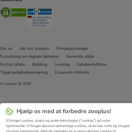
Security
Security
Om os
Job hos zooplus
Firmaoplysninger
Forordning om digitale tjenester
Generelle vilkår
Fortryd aftale
Betaling
Levering
Databeskyttelse
Tilgængelighedserklæring
Corporate Website
© zooplus SE
2026
Hjælp os med at forbedre zooplus!
Vi bruger cookies, pixels og andre teknologier (“cookies”) på vores
hjemmeside. Vi bruger absolut nødvendige cookies, så du kan surfe og shoppe
på vores hjemmeside. Med dit samtykke vil vi gerne aktivere cookies til