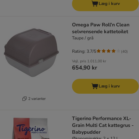
Læg i kurv
Omega Paw Roll'n Clean
selvrensende kattetoilet
Taupe / grå
Rating: 3.7/5
(
40
)
Vejl. pris
1.011,00 kr
654,90 kr
Læg i kurv
2 varianter
Tigerino Performance XL-
Grain Multi Cat kattegrus -
Babypudder
Økonomipakke: 2 x 12 l