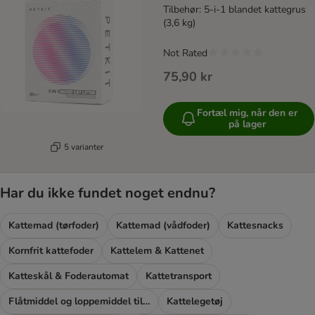
Tilbehør: 5-i-1 blandet kattegrus
(3,6 kg)
Not Rated
75,90 kr
Fortæl mig, når den er
på lager
5 varianter
Har du ikke fundet noget endnu?
Kattemad (tørfoder)
Kattemad (vådfoder)
Kattesnacks
Kornfrit kattefoder
Kattelem & Kattenet
Katteskål & Foderautomat
Kattetransport
Flåtmiddel og loppemiddel til katte
Kattelegetøj