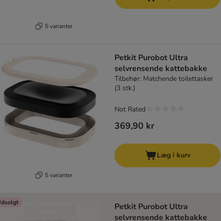
5 varianter
Petkit Purobot Ultra
selvrensende kattebakke
Tilbehør: Matchende toilettasker
(3 stk.)
Not Rated
369,90 kr
Læg i kurv
5 varianter
dsolgt
Petkit Purobot Ultra
selvrensende kattebakke