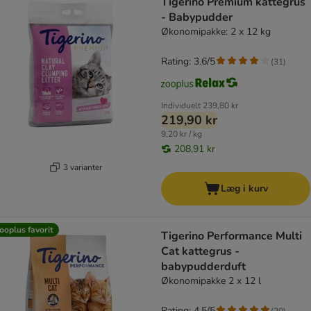
Tigerino Premium kattegrus
- Babypudder
Økonomipakke: 2 x 12 kg
Rating: 3.6/5
(
31
)
Individuelt
239,80 kr
219,90 kr
9,20 kr / kg
208,91 kr
3 varianter
Læg i kurv
ooplus favorit
Tigerino Performance Multi
Cat kattegrus -
babypudderduft
Økonomipakke 2 x 12 l
Rating: 4.5/5
(
20
)