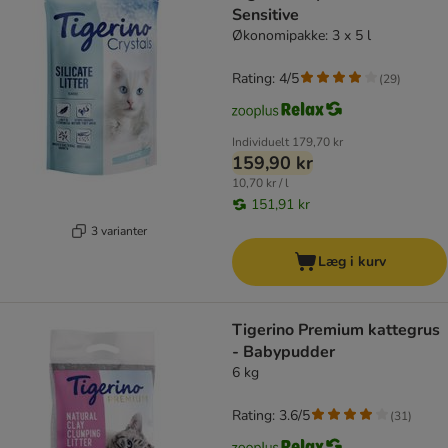
Sensitive
Økonomipakke: 3 x 5 l
Rating: 4/5
(
29
)
Individuelt
179,70 kr
159,90 kr
10,70 kr / l
151,91 kr
3 varianter
Læg i kurv
Tigerino Premium kattegrus
- Babypudder
6 kg
Rating: 3.6/5
(
31
)