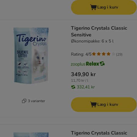
Læg i kurv
Tigerino Crystals Classic
Sensitive
Økonomipakke: 6 x 5 l
Rating: 4/5
(
29
)
349,90 kr
11,70 kr / l
332,41 kr
3 varianter
Læg i kurv
Tigerino Crystals Classic