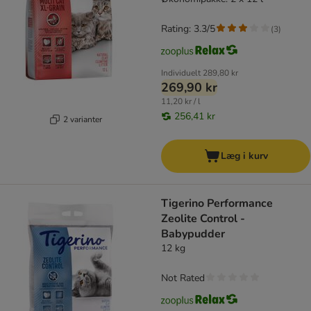
Rating: 3.3/5
(
3
)
Individuelt
289,80 kr
269,90 kr
11,20 kr / l
256,41 kr
2 varianter
Læg i kurv
Tigerino Performance
Zeolite Control -
Babypudder
12 kg
Not Rated