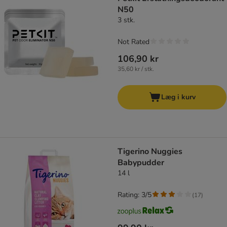
N50
3 stk.
Not Rated
106,90 kr
35,60 kr / stk.
Læg i kurv
Tigerino Nuggies
Babypudder
14 l
Rating: 3/5
(
17
)