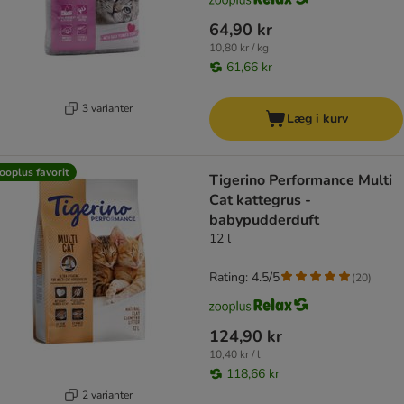
64,90 kr
10,80 kr / kg
61,66 kr
3 varianter
Læg i kurv
ooplus favorit
Tigerino Performance Multi
Cat kattegrus -
babypudderduft
12 l
Rating: 4.5/5
(
20
)
124,90 kr
10,40 kr / l
118,66 kr
2 varianter