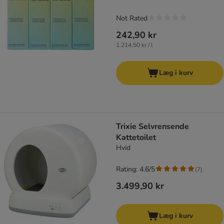
Not Rated
242,90 kr
1.214,50 kr / l
Læg i kurv
Trixie Selvrensende
Kattetoilet
Hvid
Rating: 4.6/5
(
7
)
3.499,90 kr
Læg i kurv