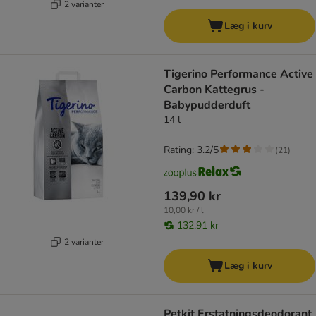
2 varianter
Læg i kurv
Tigerino Performance Active
Carbon Kattegrus -
Babypudderduft
14 l
Rating: 3.2/5
(
21
)
139,90 kr
10,00 kr / l
132,91 kr
2 varianter
Læg i kurv
Petkit Erstatningsdeodorant