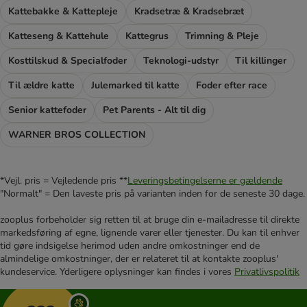
Kattebakke & Kattepleje
Kradsetræ & Kradsebræt
Katteseng & Kattehule
Kattegrus
Trimning & Pleje
Kosttilskud & Specialfoder
Teknologi-udstyr
Til killinger
Til ældre katte
Julemarked til katte
Foder efter race
Senior kattefoder
Pet Parents - Alt til dig
WARNER BROS COLLECTION
*Vejl. pris = Vejledende pris **
Leveringsbetingelserne er gældende
"Normalt" = Den laveste pris på varianten inden for de seneste 30 dage.
zooplus forbeholder sig retten til at bruge din e-mailadresse til direkte
markedsføring af egne, lignende varer eller tjenester. Du kan til enhver
tid gøre indsigelse herimod uden andre omkostninger end de
almindelige omkostninger, der er relateret til at kontakte zooplus'
kundeservice. Yderligere oplysninger kan findes i vores
Privatlivspolitik