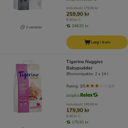
Individuelt
279,80 kr
259,90 kr
9,30 kr / l
246,91 kr
2 varianter
Læg i kurv
Tigerino Nuggies
Babypudder
Økonomipakke: 2 x 14 l
Rating: 3/5
(
17
)
Individuelt
199,80 kr
179,90 kr
6,40 kr / l
170,91 kr