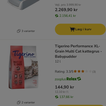
Vejl. pris
3.999,90 kr
2.269,90 kr
2.156,41 kr
Læg i kurv
3 varianter
Tigerino Performance XL-
Grain Multi Cat kattegrus -
Babypudder
12 l
Rating: 3.3/5
(
3
)
144,90 kr
12,10 kr / l
137,66 kr
2 varianter