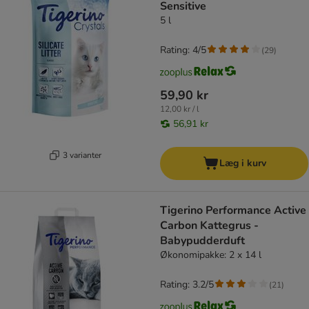
Sensitive
5 l
Rating: 4/5
(
29
)
59,90 kr
12,00 kr / l
56,91 kr
3 varianter
Læg i kurv
Tigerino Performance Active
Carbon Kattegrus -
Babypudderduft
Økonomipakke: 2 x 14 l
Rating: 3.2/5
(
21
)