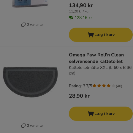
134,90 kr
11,20 kr / kg
128,16 kr
2 varianter
Læg i kurv
Omega Paw Roll'n Clean
selvrensende kattetoilet
Kattetoiletmåtte XXL (L 60 x B 36
cm)
Rating: 3.7/5
(
40
)
28,90 kr
Læg i kurv
2 varianter