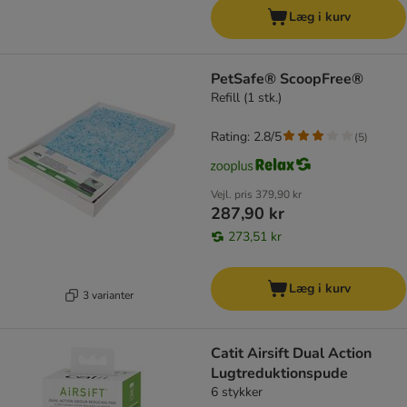
Læg i kurv
PetSafe® ScoopFree®
Refill (1 stk.)
Rating: 2.8/5
(
5
)
Vejl. pris
379,90 kr
287,90 kr
273,51 kr
Læg i kurv
3 varianter
Catit Airsift Dual Action
Lugtreduktionspude
6 stykker