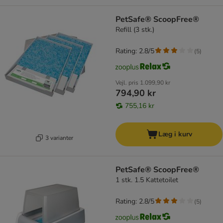
PetSafe® ScoopFree®
Refill (3 stk.)
Rating: 2.8/5
(
5
)
Vejl. pris
1.099,90 kr
794,90 kr
755,16 kr
Læg i kurv
3 varianter
PetSafe® ScoopFree®
1 stk. 1.5 Kattetoilet
Rating: 2.8/5
(
5
)