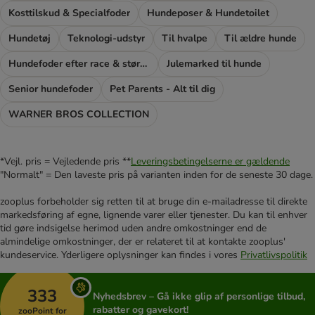
Kosttilskud & Specialfoder
Hundeposer & Hundetoilet
Hundetøj
Teknologi-udstyr
Til hvalpe
Til ældre hunde
Hundefoder efter race & størrelse
Julemarked til hunde
Senior hundefoder
Pet Parents - Alt til dig
WARNER BROS COLLECTION
*Vejl. pris = Vejledende pris **
Leveringsbetingelserne er gældende
"Normalt" = Den laveste pris på varianten inden for de seneste 30 dage.
zooplus forbeholder sig retten til at bruge din e-mailadresse til direkte
markedsføring af egne, lignende varer eller tjenester. Du kan til enhver
tid gøre indsigelse herimod uden andre omkostninger end de
almindelige omkostninger, der er relateret til at kontakte zooplus'
kundeservice. Yderligere oplysninger kan findes i vores
Privatlivspolitik
333
Nyhedsbrev – Gå ikke glip af personlige tilbud,
rabatter og gavekort!
zooPoint for