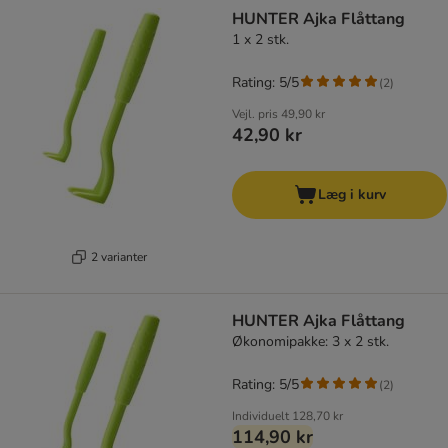
product items have been changed
HUNTER Ajka Flåttang
1 x 2 stk.
Rating: 5/5
(
2
)
Vejl. pris
49,90 kr
42,90 kr
Læg i kurv
2 varianter
HUNTER Ajka Flåttang
Økonomipakke: 3 x 2 stk.
Rating: 5/5
(
2
)
Individuelt
128,70 kr
114,90 kr