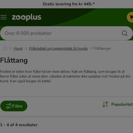
Gratis levering fra kr 449,-*
Menu
kategori
Søg
efter
produkter
Hund
Flåtmiddel og loppemiddel til hunde
Flåttænger
Flåttang
Foråret er tiden hvor flåter bliver mere aktive. Køb en flåttang, som bruges til at
fjerne flåter uden at mase dem, således at bakterier ikke sprøjtes ind i huden på din
hund. Kan også bruges til katte!
Popularitet
Filtre
1 - 4 af 4 resultater