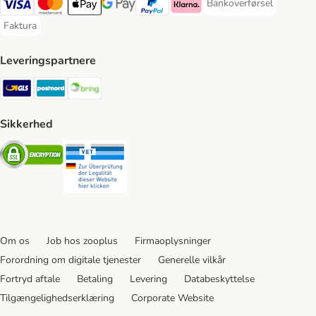
Bankoverførsel
Bankoverførsel Payment
VISA Payment Method
Mastercard Payment Method
Apply pay Payment Method
Google Pay Payment Method
paypal Payment Method
Klarna Payment Method
Faktura
Faktura Payment Method
Leveringspartnere
GLS Shipping Method
Postnord Shipping Method
Bring Shipping Method
Sikkerhed
Security
Security
Om os
Job hos zooplus
Firmaoplysninger
Forordning om digitale tjenester
Generelle vilkår
Fortryd aftale
Betaling
Levering
Databeskyttelse
Tilgængelighedserklæring
Corporate Website