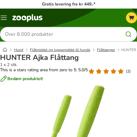
Gratis levering fra kr 449,-*
Menu
kategori
Søg
efter
produkter
Hund
Flåtmiddel og loppemiddel til hunde
Flåttænger
HUNTER A
HUNTER Ajka Flåttang
1 x 2 stk.
This is a stars rating area from zero to 5: 5.0/5
(
2
)
Bedøm produktet!