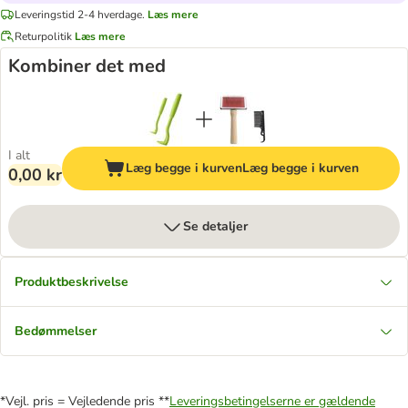
Leveringstid 2-4 hverdage.
Læs mere
Returpolitik
Læs mere
Kombiner det med
I alt
Læg begge i kurven
Læg begge i kurven
0,00 kr
Se detaljer
Produktbeskrivelse
Bedømmelser
*Vejl. pris = Vejledende pris **
Leveringsbetingelserne er gældende