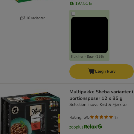
197,51 kr
10 varianter
Klik her - Spar -25%
Læg i kurv
Multipakke Sheba varianter i
portionsposer 12 x 85 g
Selection i sovs Kød & Fjerkræ
Rating: 5/5
(
3
)