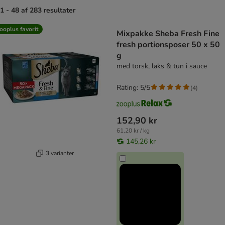
1 - 48 af 283 resultater
product items have been changed
ooplus favorit
Mixpakke Sheba Fresh Fine
fresh portionsposer 50 x 50
g
med torsk, laks & tun i sauce
Rating: 5/5
(
4
)
152,90 kr
61,20 kr / kg
145,26 kr
3 varianter