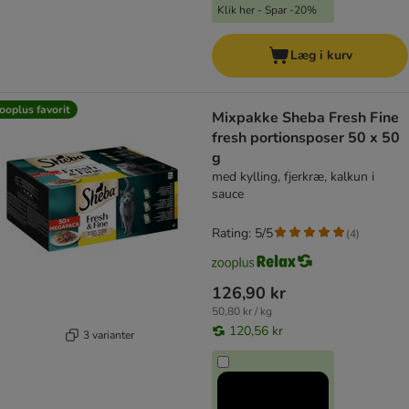
Klik her - Spar -20%
Læg i kurv
ooplus favorit
Mixpakke Sheba Fresh Fine
fresh portionsposer 50 x 50
g
med kylling, fjerkræ, kalkun i
sauce
Rating: 5/5
(
4
)
126,90 kr
50,80 kr / kg
120,56 kr
3 varianter