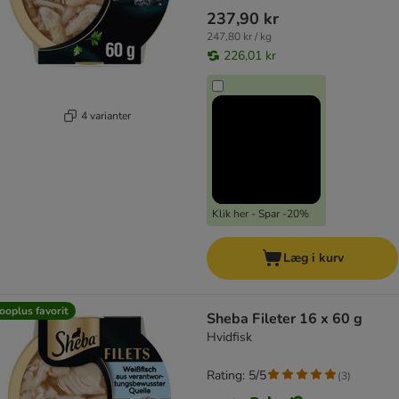
237,90 kr
247,80 kr / kg
226,01 kr
4 varianter
Klik her - Spar -20%
Læg i kurv
ooplus favorit
Sheba Fileter 16 x 60 g
Hvidfisk
Rating: 5/5
(
3
)