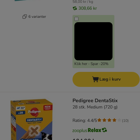
58,00 kr / kg
308,66 kr
6 varianter
Klik her - Spar -20%
Læg i kurv
Pedigree DentaStix
28 stk. Medium (720 g)
Rating: 4.4/5
(
10
)