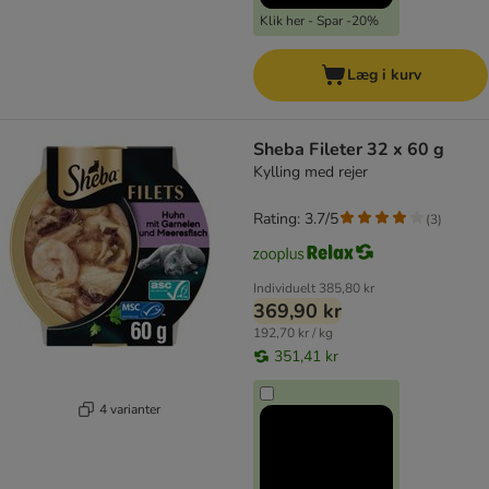
Klik her - Spar -20%
Læg i kurv
Sheba Fileter 32 x 60 g
Kylling med rejer
Rating: 3.7/5
(
3
)
Individuelt
385,80 kr
369,90 kr
192,70 kr / kg
351,41 kr
4 varianter