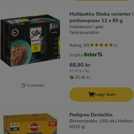
Multipakke Sheba varianter i
portionsposer 12 x 85 g
Delikatesser i gelé
Fjerkrævariation
Rating: 5/5
(
3
)
68,90 kr
67,50 kr / kg
65,46 kr
4 varianter
Læg i kurv
Pedigree DentaStix
Økonomipakke: (168 stk.) Medium
(4320 g)