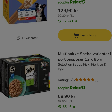
129,90 kr
90,20 kr / kg
123,41 kr
Læg i kurv
12 varianter
Multipakke Sheba varianter i
portionsposer 12 x 85 g
Selection i sovs Fisk, Fjerkræ &
Kød
Rating: 5/5
(
3
)
68,90 kr
67,50 kr / kg
65,46 kr