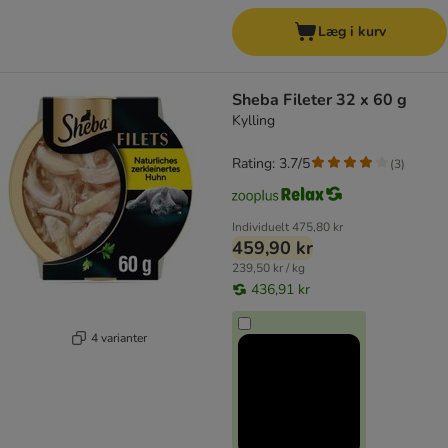
Læg i kurv
Sheba Fileter 32 x 60 g
Kylling
Rating: 3.7/5
(
3
)
Individuelt
475,80 kr
459,90 kr
239,50 kr / kg
436,91 kr
4 varianter