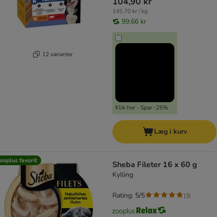
104,90 kr
145,70 kr / kg
99,66 kr
12 varianter
Klik her - Spar -25%
Læg i kurv
ooplus favorit
Sheba Fileter 16 x 60 g
Kylling
Rating: 5/5
(
3
)