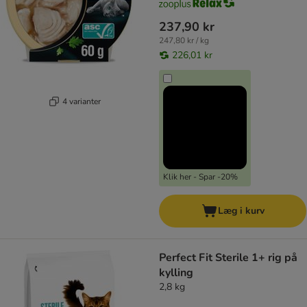
237,90 kr
247,80 kr / kg
226,01 kr
4 varianter
Klik her - Spar -20%
Læg i kurv
Perfect Fit Sterile 1+ rig på
kylling
2,8 kg