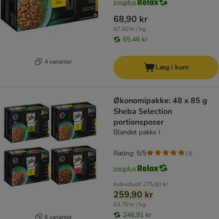
68,90 kr
67,50 kr / kg
65,46 kr
4 varianter
Læg i kurv
Økonomipakke: 48 x 85 g
Sheba Selection
portionsposer
Blandet pakke I
Rating: 5/5
(
3
)
Individuelt
275,60 kr
259,90 kr
63,70 kr / kg
246,91 kr
6 varianter