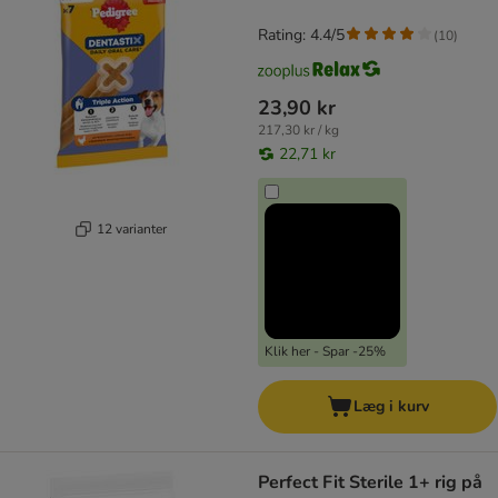
Rating: 4.4/5
(
10
)
23,90 kr
217,30 kr / kg
22,71 kr
12 varianter
Klik her - Spar -25%
Læg i kurv
Perfect Fit Sterile 1+ rig på