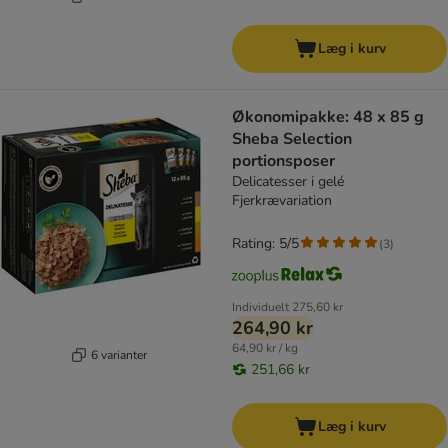
Læg i kurv
Økonomipakke: 48 x 85 g
Sheba Selection
portionsposer
Delicatesser i gelé
Fjerkrævariation
Rating: 5/5
(
3
)
Individuelt
275,60 kr
264,90 kr
64,90 kr / kg
6 varianter
251,66 kr
Læg i kurv