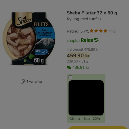
Sheba Fileter 32 x 60 g
Kylling med tunfisk
Rating: 3.7/5
(
3
)
Individuelt
475,80 kr
459,90 kr
239,50 kr / kg
436,91 kr
4 varianter
Klik her - Spar -20%