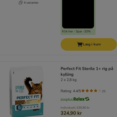
4 varianter
Klik her - Spar -20%
Læg i kurv
Perfect Fit Sterile 1+ rig på
kylling
2 x 2,8 kg
Rating: 4.4/5
(
9
)
Individuelt
339,80 kr
324,90 kr