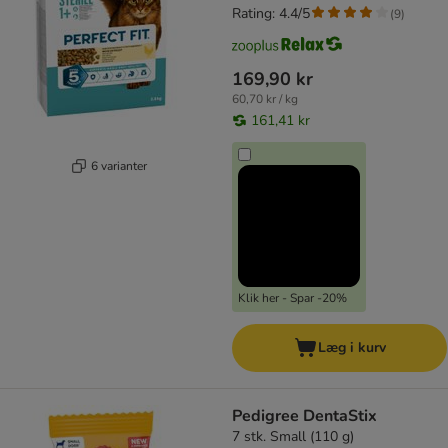
Rating: 4.4/5
(
9
)
169,90 kr
60,70 kr / kg
161,41 kr
6 varianter
Klik her - Spar -20%
Læg i kurv
Pedigree DentaStix
7 stk. Small (110 g)