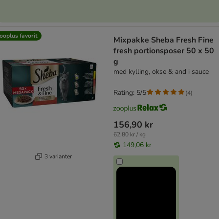
ooplus favorit
Mixpakke Sheba Fresh Fine
fresh portionsposer 50 x 50
g
med kylling, okse & and i sauce
Rating: 5/5
(
4
)
156,90 kr
62,80 kr / kg
149,06 kr
3 varianter