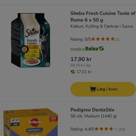
Sheba Fresh Cuisine Taste of
Rome 6 x 50 g
Kalkun, Kylling & Fjerkræ i Sauce
Rating: 5/5
(
1
)
17,90 kr
59,70 kr / kg
17,01 kr
Læg i kurv
Pedigree DentaStix
56 stk. Medium (1440 g)
Rating: 4.4/5
(
10
)