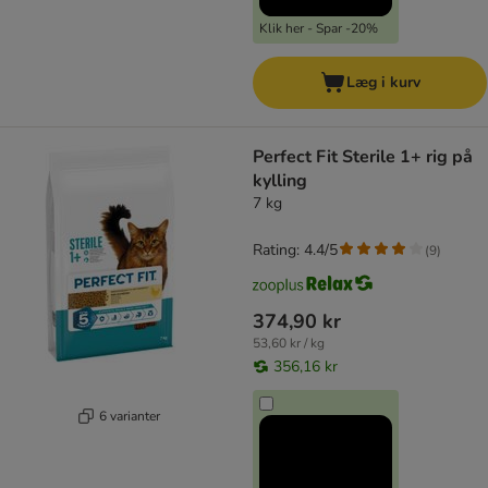
Klik her - Spar -20%
Læg i kurv
Perfect Fit Sterile 1+ rig på
kylling
7 kg
Rating: 4.4/5
(
9
)
374,90 kr
53,60 kr / kg
356,16 kr
6 varianter