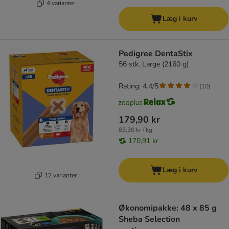
4 varianter
Læg i kurv
Pedigree DentaStix
56 stk. Large (2160 g)
Rating: 4.4/5
(
10
)
179,90 kr
83,30 kr / kg
170,91 kr
Læg i kurv
12 varianter
Økonomipakke: 48 x 85 g
Sheba Selection