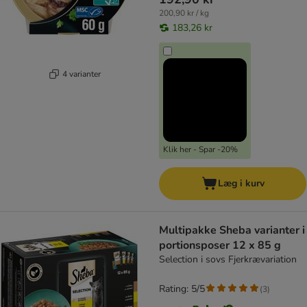
200,90 kr / kg
183,26 kr
4 varianter
Klik her - Spar -20%
Læg i kurv
Multipakke Sheba varianter i
portionsposer 12 x 85 g
Selection i sovs Fjerkrævariation
Rating: 5/5
(
3
)