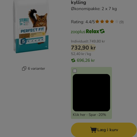
kylling
Økonomipakke: 2 x 7 kg
Rating: 4.4/5
(
9
)
Individuelt
749,80 kr
732,90 kr
52,40 kr / kg
696,26 kr
6 varianter
Klik her - Spar -20%
Læg i kurv