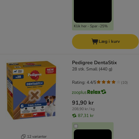
Klik her - Spar -25%
Læg i kurv
Pedigree DentaStix
28 stk. Small (440 g)
Rating: 4.4/5
(
10
)
91,90 kr
208,90 kr / kg
87,31 kr
12 varianter