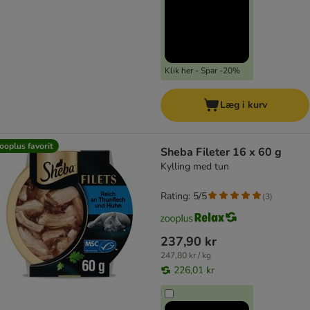
Klik her - Spar -20%
Læg i kurv
ooplus favorit
Sheba Fileter 16 x 60 g
Kylling med tun
Rating: 5/5
(
3
)
237,90 kr
247,80 kr / kg
226,01 kr