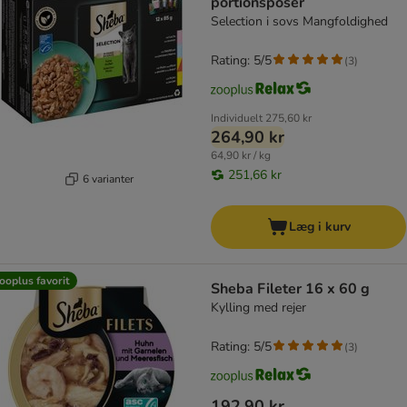
portionsposer
Selection i sovs Mangfoldighed
Rating: 5/5
(
3
)
Individuelt
275,60 kr
264,90 kr
64,90 kr / kg
251,66 kr
6 varianter
Læg i kurv
ooplus favorit
Sheba Fileter 16 x 60 g
Kylling med rejer
Rating: 5/5
(
3
)
192,90 kr