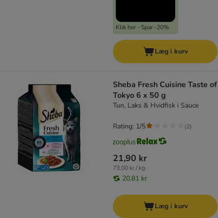
Klik her - Spar -20%
Læg i kurv
Sheba Fresh Cuisine Taste of
Tokyo 6 x 50 g
Tun, Laks & Hvidfisk i Sauce
Rating: 1/5
(
2
)
21,90 kr
73,00 kr / kg
20,81 kr
Læg i kurv