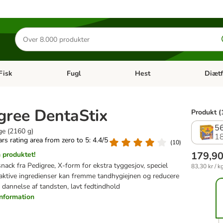
Søg
efter
produkter
Fisk
Fugl
Hest
Diætf
en kategori menu: Gnaver
Åben kategori menu: Fisk
Åben kategori menu: Fugl
Åben ka
gree DentaStix
Produkt (
56
ge (2160 g)
1
tars rating area from zero to 5: 4.4/5
(
10
)
179,90
produktet!
ack fra Pedigree, X-form for ekstra tyggesjov, speciel
83,30 kr / k
 aktive ingredienser kan fremme tandhygiejnen og reducere
r dannelse af tandsten, lavt fedtindhold
information