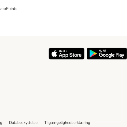
 zooPoints
y
ng
Databeskyttelse
Tilgængelighedserklæring