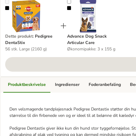
Pedigree DentaStix
Advance Dog Snack Articular Care
Dette produkt
:
Pedigree
Advance Dog Snack
DentaStix
Articular Care
56 stk. Large (2160 g)
Økonomipakke: 3 x 155 g
Produktbeskrivelse
Ingredienser
Foderanbefaling
Be
Den velsmagende tandplejesnack Pedigree Dentastix støtter din hu
størrelse til din firbenede ven og er ideel til at belønne dit kæledy
Pedigree Dentastix giver ikke kun din hund stor tyggefornøjelse. St
afskrabning af plak ved tygning og kan dermed mindske risikoen fo