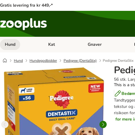
Gratis levering fra kr 449,-*
Hund
Kat
Gnaver
Åben kategori menu: Hund
Åben kategori menu: Kat
Åb
Hund
Hundegodbidder
Pedigree (DentaStix)
Pedigree DentaStix
Pedi
56 stk. Lar
This is a s
Bedøm 
Tandtyggesn
tekstur og
risikoen fo
for mere 