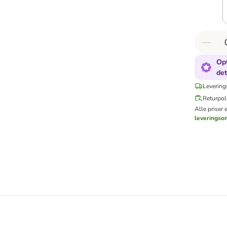
Opt
det
Levering
Returpoli
Alle priser 
leveringso