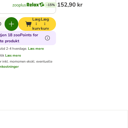
152,90 kr
-15%
Læg
Læg
i
i
kurv
kurv
jen 18 zooPoints for
te produkt
stid 2-4 hverdage.
Læs mere
tik
Læs mere
er inkl. moms
men ekskl. eventuelle
mkostninger