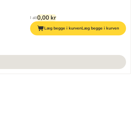
0,00 kr
I alt
Læg begge i kurven
Læg begge i kurven