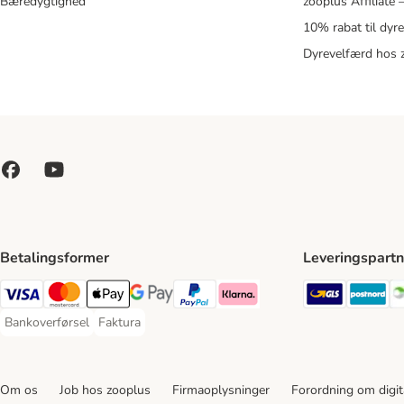
Bæredygtighed
zooplus Affiliate
10% rabat til dyr
Dyrevelfærd hos 
Betalingsformer
Leveringspartn
GLS Ship
Po
VISA Payment Method
Mastercard Payment Method
Apply pay Payment Method
Google Pay Payment Method
paypal Payment Method
Klarna Payment Method
Bankoverførsel
Faktura
Bankoverførsel Payment Method
Faktura Payment Method
Om os
Job hos zooplus
Firmaoplysninger
Forordning om digita