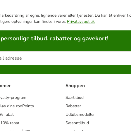
e markedsføring af egne, lignende varer eller tjenester. Du kan til enhve
rligere oplysninger kan findes i vores
Privatlivspolitik
 personlige tilbud, rabatter og gavekort!
ammer
Shoppen
oyalty-program
Særtilbud
løs dine zooPoints
Rabatter
5% rabat
Udløbsmodeller
 10% rabat
Sæsontilbud