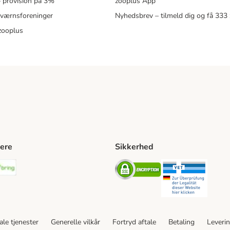
 – provision på 3%
zooplus App
eværnsforeninger
Nyhedsbrev – tilmeld dig og få 333
zooplus
ere
Sikkerhed
ping Method
stnord Shipping Method
Bring Shipping Method
Security
Securit
le tjenester
Generelle vilkår
Fortryd aftale
Betaling
Leveri