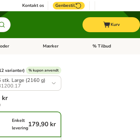
Kontakt os
Genbestil
Kurv
oder
Mærker
% Tilbud
tegori menu: Hest
Åben kategori menu: Diætfoder
Åben kategori menu: Mærk
12 varianter)
% kupon anvendt
 stk. Large (2160 g)
81200.17
 kr
g
Enkelt
179,90 kr
levering