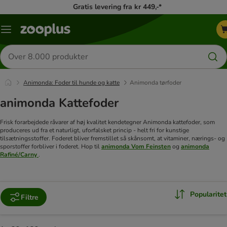
Gratis levering fra kr 449,-*
Menu
kategori
Søg
efter
produkter
Animonda: Foder til hunde og katte
Animonda tørfoder
animonda Kattefoder
Frisk forarbejdede råvarer af høj kvalitet kendetegner Animonda kattefoder, som
produceres ud fra et naturligt, uforfalsket princip - helt fri for kunstige
tilsætningsstoffer. Foderet bliver fremstillet så skånsomt, at vitaminer, nærings- og
sporstoffer forbliver i foderet. Hop til
animonda Vom Feinsten
og
animonda
Rafiné/Carny
.
Popularitet
Filtre