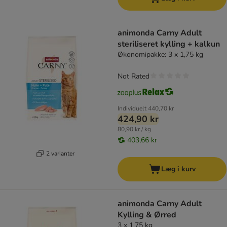
animonda Carny Adult
steriliseret kylling + kalkun
Økonomipakke: 3 x 1,75 kg
Not Rated
Individuelt
440,70 kr
424,90 kr
80,90 kr / kg
403,66 kr
2 varianter
Læg i kurv
animonda Carny Adult
Kylling & Ørred
3 x 1,75 kg