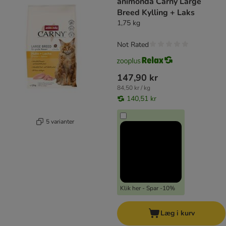
animonda Carny Large
Breed Kylling + Laks
1,75 kg
Not Rated
147,90 kr
84,50 kr / kg
140,51 kr
5 varianter
Klik her - Spar -10%
Læg i kurv