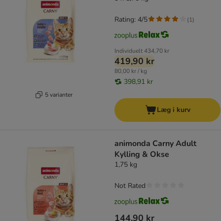
Rating: 4/5
(
1
)
Individuelt
434,70 kr
419,90 kr
80,00 kr / kg
398,91 kr
5 varianter
Læg i kurv
animonda Carny Adult
Kylling & Okse
1,75 kg
Not Rated
144,90 kr