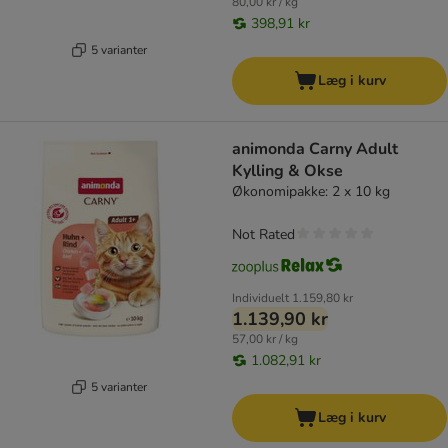
80,00 kr / kg
398,91 kr
5 varianter
Læg i kurv
animonda Carny Adult
Kylling & Okse
Økonomipakke: 2 x 10 kg
Not Rated
Individuelt
1.159,80 kr
1.139,90 kr
57,00 kr / kg
1.082,91 kr
5 varianter
Læg i kurv