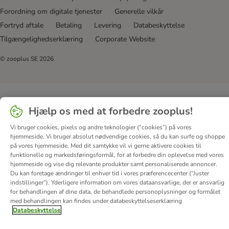
Forordning om digitale tjenester
Generelle vilkår
Fortryd aftale
Betaling
Levering
Databeskyttelse
Tilgængelighedserklæring
Corporate Website
© zooplus SE
2026
Hjælp os med at forbedre zooplus!
Vi bruger cookies, pixels og andre teknologier (“cookies”) på vores
hjemmeside. Vi bruger absolut nødvendige cookies, så du kan surfe og shoppe
på vores hjemmeside. Med dit samtykke vil vi gerne aktivere cookies til
funktionelle og markedsføringsformål, for at forbedre din oplevelse med vores
hjemmeside og vise dig relevante produkter samt personaliserede annoncer.
Du kan foretage ændringer til enhver tid i vores præferencecenter (“Juster
indstillinger”). Yderligere information om vores dataansvarlige, der er ansvarlig
for behandlingen af ​​dine data, de behandlede personoplysninger og formålet
med behandlingen kan findes under databeskyttelseserklæring
Databeskyttelse