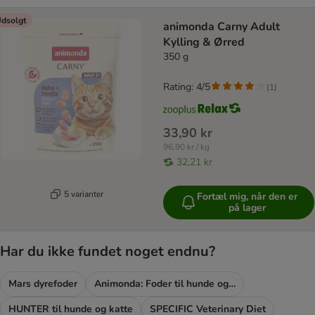
dsolgt
animonda Carny Adult
Kylling & Ørred
350 g
Rating: 4/5
(
1
)
33,90 kr
96,90 kr / kg
32,21 kr
5 varianter
Fortæl mig, når den er
på lager
Har du ikke fundet noget endnu?
Mars dyrefoder
Animonda: Foder til hunde og katte
HUNTER til hunde og katte
SPECIFIC Veterinary Diet