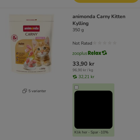
animonda Carny Kitten
Kylling
350 g
Not Rated
33,90 kr
96,90 kr / kg
32,21 kr
5 varianter
Klik her - Spar -10%