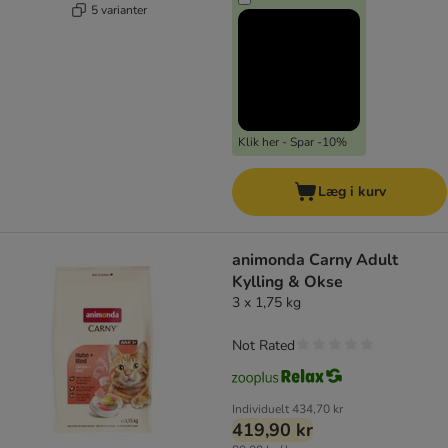
5 varianter
Klik her - Spar -10%
Læg i kurv
animonda Carny Adult
Kylling & Okse
3 x 1,75 kg
Not Rated
Individuelt
434,70 kr
419,90 kr