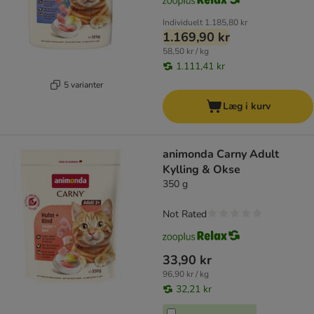
Individuelt
1.185,80 kr
1.169,90 kr
58,50 kr / kg
1.111,41 kr
5 varianter
Læg i kurv
animonda Carny Adult
Kylling & Okse
350 g
Not Rated
33,90 kr
96,90 kr / kg
32,21 kr