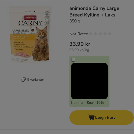
animonda Carny Large
Breed Kylling + Laks
350 g
Not Rated
33,90 kr
96,90 kr / kg
5 varianter
Klik her - Spar -10%
Læg i kurv