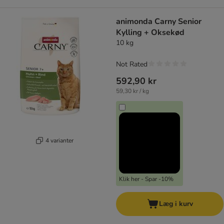
animonda Carny Senior
Kylling + Oksekød
10 kg
Not Rated
592,90 kr
59,30 kr / kg
4 varianter
Klik her - Spar -10%
Læg i kurv