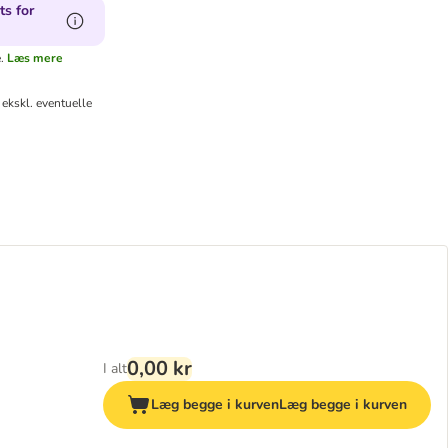
ts for
.
Læs mere
ekskl. eventuelle
0,00 kr
I alt
Læg begge i kurven
Læg begge i kurven