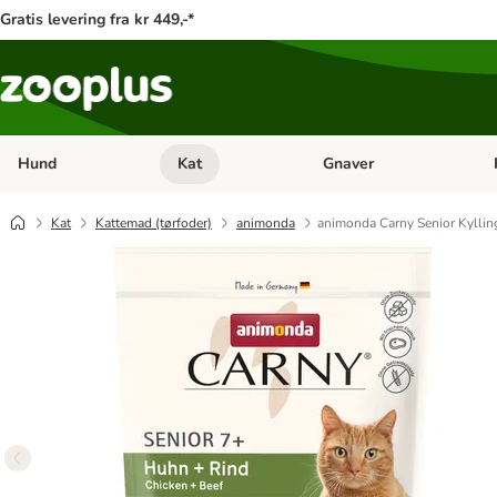
Gratis levering fra kr 449,-*
Hund
Kat
Gnaver
Åben kategori menu: Hund
Åben kategori menu: Kat
Åb
Kat
Kattemad (tørfoder)
animonda
animonda Carny Senior Kylli