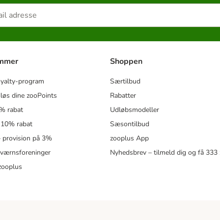
ammer
Shoppen
oyalty-program
Særtilbud
løs dine zooPoints
Rabatter
5% rabat
Udløbsmodeller
 10% rabat
Sæsontilbud
 – provision på 3%
zooplus App
eværnsforeninger
Nyhedsbrev – tilmeld dig og få 333
zooplus