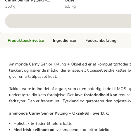
Carny Senior Kylling +
Okse
Oksekød
350 g
6,5 kg
Produktbeskrivelse
Ingredienser
Foderanbefaling
Animonda Carny Senior Kylling + Oksekød er et komplet tørfoder t
lækkert og nærende måltid, der er specielt tilpasset ældre kattes b
giver en artstilpasset kost.
Takket være indholdet af ølgær, som er en naturlig kilde til MOS
understøtte din kats fordøjelse. Det
lave fosforindhold kan
reduce
fedtsyrer. Den er fremstillet i Tyskland og garanterer den højeste kv
animonda Carny Senior Kylling + Oksekød i overblik:
Holistisk tørfoder til ældre katte
Med frisk kyllingekød
: velsmagende og letfordøjeligt