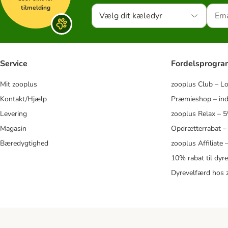
tilmelding
Vælg dit kæledyr
Service
Fordelsprogr
Mit zooplus
zooplus Club – L
Kontakt/Hjælp
Præmieshop – ind
Levering
zooplus Relax – 
Magasin
Opdrætterrabat –
Bæredygtighed
zooplus Affiliate
10% rabat til dyr
Dyrevelfærd hos 