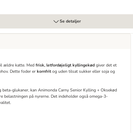
Se detaljer
il ældre katte. Med
frisk, letfordøjeligt kyllingekød
giver det et
ehov. Dette foder er
kornfrit
og uden tilsat sukker eller soja og
 og beta-glukaner, kan Animonda Carny Senior Kylling + Oksekød
re belastningen på nyrerne. Det indeholder også omega-3-
alitet.