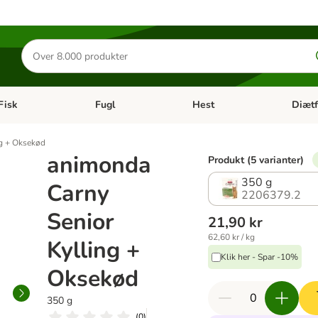
Søg
efter
produkter
Fisk
Fugl
Hest
Diætf
en kategori menu: Gnaver
Åben kategori menu: Fisk
Åben kategori menu: Fugl
Åben ka
ng + Oksekød
animonda
Produkt (5 varianter)
350 g
Carny
2206379.2
Senior
21,90 kr
62,60 kr / kg
Kylling +
Klik her - Spar -10%
Oksekød
350 g
(
0
)