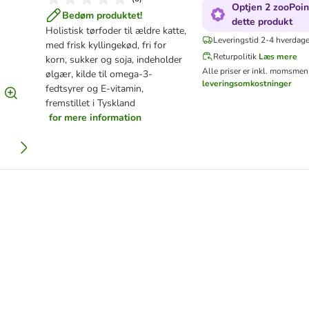
Optjen 2 zooPoin
Bedøm produktet!
dette produkt
Holistisk tørfoder til ældre katte,
Leveringstid 2-4 hverdage
med frisk kyllingekød, fri for
Returpolitik
Læs mere
korn, sukker og soja, indeholder
Alle priser er inkl. moms
men 
ølgær, kilde til omega-3-
leveringsomkostninger
fedtsyrer og E-vitamin,
fremstillet i Tyskland
for mere information