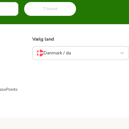
Tilmeld
Vælg land
Danmark / da
 zooPoints