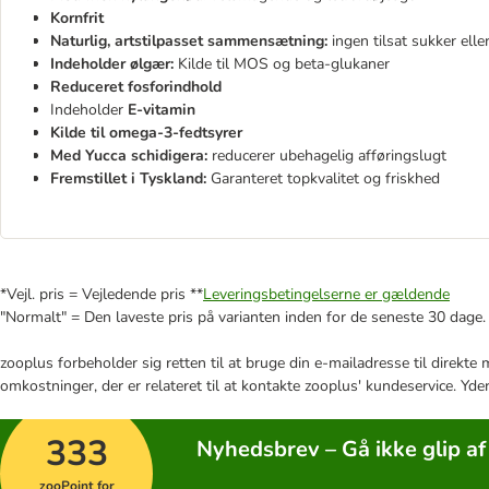
Kornfrit
Naturlig, artstilpasset sammensætning:
ingen tilsat sukker elle
Indeholder ølgær:
Kilde til MOS og beta-glukaner
Reduceret fosforindhold
Indeholder
E-vitamin
Kilde til omega-3-fedtsyrer
Med Yucca schidigera:
reducerer ubehagelig afføringslugt
Fremstillet i Tyskland:
Garanteret topkvalitet og friskhed
*Vejl. pris = Vejledende pris **
Leveringsbetingelserne er gældende
"Normalt" = Den laveste pris på varianten inden for de seneste 30 dage.
zooplus forbeholder sig retten til at bruge din e-mailadresse til direkt
omkostninger, der er relateret til at kontakte zooplus' kundeservice. Yde
333
Nyhedsbrev – Gå ikke glip af
zooPoint for