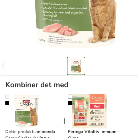
Kombiner det med
animonda Carny Senior Kylling + Oksekød
Feringa Vitality Immune - Okse
Dette produkt
:
animonda
Feringa Vitality Immune -