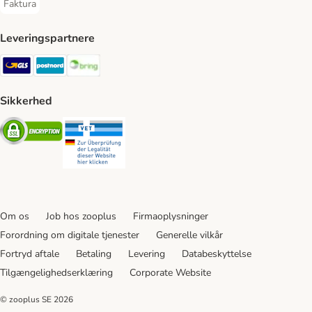
Faktura
Faktura Payment Method
Leveringspartnere
GLS Shipping Method
Postnord Shipping Method
Bring Shipping Method
Sikkerhed
Security
Security
Om os
Job hos zooplus
Firmaoplysninger
Forordning om digitale tjenester
Generelle vilkår
Fortryd aftale
Betaling
Levering
Databeskyttelse
Tilgængelighedserklæring
Corporate Website
© zooplus SE
2026