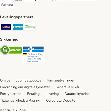
Faktura
Faktura Payment Method
Leveringspartnere
GLS Shipping Method
Postnord Shipping Method
Bring Shipping Method
Sikkerhed
Security
Security
Om os
Job hos zooplus
Firmaoplysninger
Forordning om digitale tjenester
Generelle vilkår
Fortryd aftale
Betaling
Levering
Databeskyttelse
Tilgængelighedserklæring
Corporate Website
© zooplus SE
2026