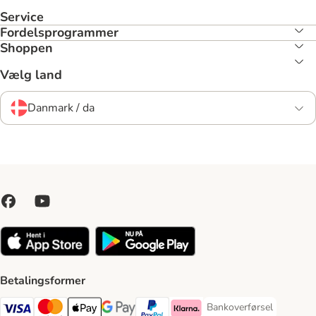
Service
Fordelsprogrammer
Shoppen
Vælg land
Danmark / da
Betalingsformer
Bankoverførsel
Bankoverførsel Payment
VISA Payment Method
Mastercard Payment Method
Apply pay Payment Method
Google Pay Payment Method
paypal Payment Method
Klarna Payment Method