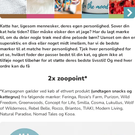
Katte har, ligesom mennesker, deres egen personlighed. Sover din
kat hele tiden? Eller måske elsker den at jage? Har du lagt mærke
til, om du deler nogle træk med dine pelsede børn? Uanset om den er
superaktiv, en diva eller noget midt imellem, har vi de bedste
mærker til at matche hver personlighed. Tjek hver personlighed for
at se, hvilket foder der passer bedst til din kat, og glem ikke at
tilføje noget tilbehør for at støtte deres bedste livsstil! Og med hver
ordre kan du få
2x zoopoint*
*Kampagnen gælder ved køb af ethvert produkt
(undtagen snacks og
kattegrus)
fra følgende mærker: Feringa, Rosie's Farm, Purizon, Wild
Freedom, Greenwoods, Concept for Life, Smilla, Cosma, Lukullus, Wolf
of Wilderness, Rebel Belle, Rocco, Briantos, TIAKI, Modern Living,
Natural Paradise, Nomad Tales og Kooa.