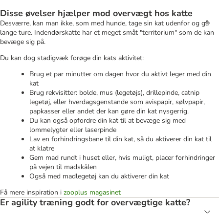
Disse øvelser hjælper mod overvægt hos katte
Desværre, kan man ikke, som med hunde, tage sin kat udenfor og gå
lange ture. Indendørskatte har et meget småt "territorium" som de kan
bevæge sig på.
Du kan dog stadigvæk forøge din kats aktivitet:
Brug et par minutter om dagen hvor du aktivt leger med din
kat
Brug rekvisitter: bolde, mus (legetøjs), drillepinde, catnip
legetøj, eller hverdagsgenstande som avispapir, sølvpapir,
papkasser eller andet der kan gøre din kat nysgerrig.
Du kan også opfordre din kat til at bevæge sig med
lommelygter eller laserpinde
Lav en forhindringsbane til din kat, så du aktiverer din kat til
at klatre
Gem mad rundt i huset eller, hvis muligt, placer forhindringer
på vejen til madskålen
Også med madlegetøj kan du aktiverer din kat
Få mere inspiration i
zooplus magasinet
Er agility træning godt for overvægtige katte?