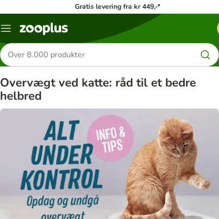
Gratis levering fra kr 449,-*
Menu
kategori
Søg
efter
produkter
Overvægt ved katte: råd til et bedre
helbred