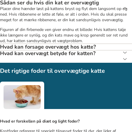
Sådan ser du hvis din kat er overvægtig
Placer dine hænder løst på kattens bryst og flyt dem langsomt op og
ned. Hvis ribbenene er lette at føle, er alt i orden. Hvis du skal presse
meget for at mærke ribbenene, er din kat sandsynligvis overvægtig.
Figuren af ​​din firbenede ven giver endnu et billede: Hvis kattens talje
ikke længere er synlig, og din kats mave og krop generelt ser ret rund
ud, har katten sandsynligvis et vægtproblem.
Hvad kan forsage overvægt hos katte?
Hvad kan overvægt betyde for katten?
Det rigtige foder til overvægtige katte
Hvad er forskellen på diæt og light foder?
Kostfoder refererer til specielt tilpasset foder til dyr, der lider af