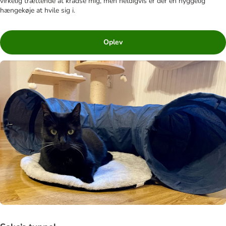
virkelig trættende at kradse mig, men heldigvis er der en hyggelig
hængekøje at hvile sig i.
Oplev