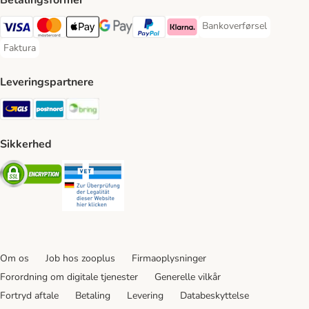
Bankoverførsel
Bankoverførsel Payment
VISA Payment Method
Mastercard Payment Method
Apply pay Payment Method
Google Pay Payment Method
paypal Payment Method
Klarna Payment Method
Faktura
Faktura Payment Method
Leveringspartnere
GLS Shipping Method
Postnord Shipping Method
Bring Shipping Method
Sikkerhed
Security
Security
Om os
Job hos zooplus
Firmaoplysninger
Forordning om digitale tjenester
Generelle vilkår
Fortryd aftale
Betaling
Levering
Databeskyttelse