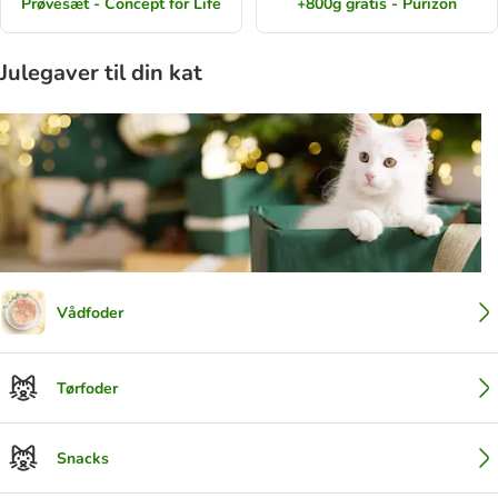
Prøvesæt - Concept for Life
+800g gratis - Purizon
Julegaver til din kat
Vådfoder
Tørfoder
Snacks