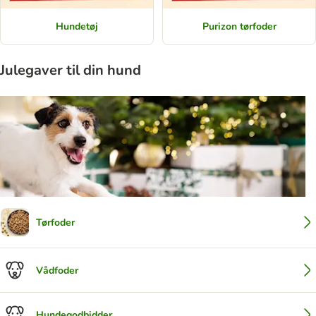
Hundetøj
Purizon tørfoder
Julegaver til din hund
Tørfoder
Vådfoder
Hundegodbidder