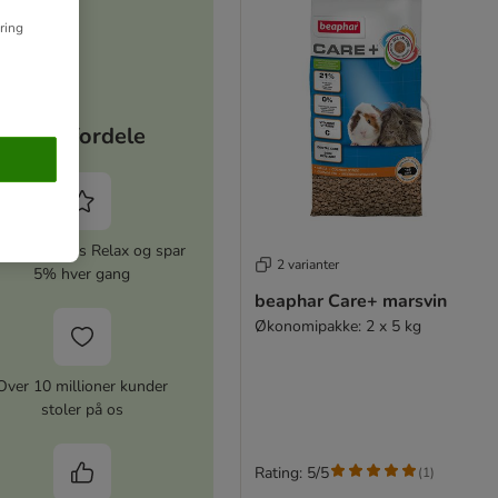
ring
Dine fordele
iver zooplus Relax og spar
2 varianter
5% hver gang
beaphar Care+ marsvin
Økonomipakke: 2 x 5 kg
Over 10 millioner kunder
stoler på os
Rating: 5/5
(
1
)