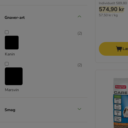
Individuelt
589,80 
574,90 kr
57,50 kr / kg
Gnaver-art
(
2
)
Læ
Kanin
(
2
)
Marsvin
Smag