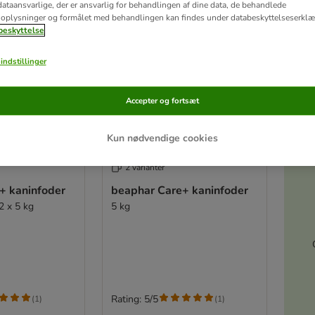
ataansvarlige, der er ansvarlig for behandlingen af ​​dine data, de behandlede
oplysninger og formålet med behandlingen kan findes under databeskyttelseserklæ
eskyttelse
indstillinger
Accepter og fortsæt
Kun nødvendige cookies
Akt
2 varianter
+ kaninfoder
beaphar Care+ kaninfoder
2 x 5 kg
5 kg
Rating: 5/5
(
1
)
(
1
)