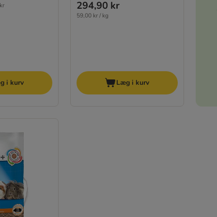
294,90 kr
kr
59,00 kr / kg
g i kurv
Læg i kurv