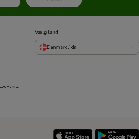
Vælg land
Danmark / da
 zooPoints