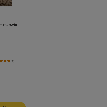
+ marsvin
(
1
)