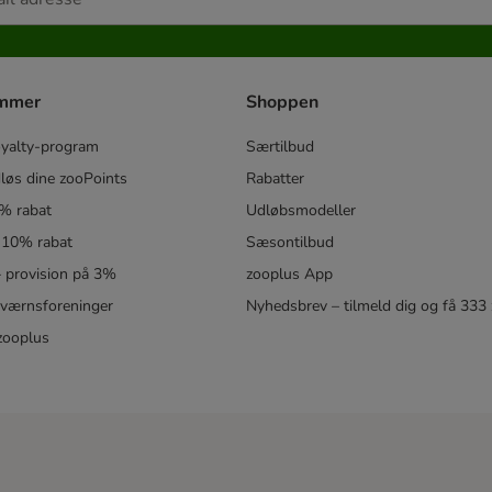
ammer
Shoppen
oyalty-program
Særtilbud
løs dine zooPoints
Rabatter
5% rabat
Udløbsmodeller
 10% rabat
Sæsontilbud
 – provision på 3%
zooplus App
eværnsforeninger
Nyhedsbrev – tilmeld dig og få 333
zooplus