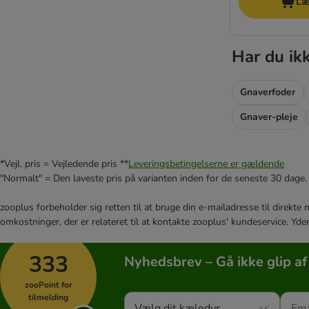
Læ
Har du ik
Gnaverfoder
Gnaver-pleje
*Vejl. pris = Vejledende pris **
Leveringsbetingelserne er gældende
"Normalt" = Den laveste pris på varianten inden for de seneste 30 dage.
zooplus forbeholder sig retten til at bruge din e-mailadresse til direkt
omkostninger, der er relateret til at kontakte zooplus' kundeservice. Yde
333
Nyhedsbrev – Gå ikke glip af
zooPoint for
tilmelding
Vælg dit kæledyr