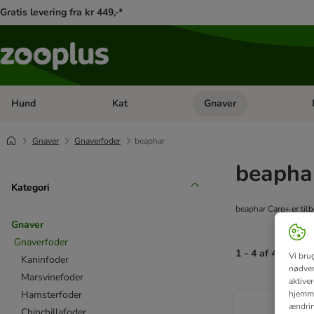
Gratis levering fra kr 449,-*
Hund
Kat
Gnaver
Åben kategori menu: Hund
Åben kategori menu: Kat
Åb
Gnaver
Gnaverfoder
beaphar
beapha
Kategori
beaphar Care+ er til
Gnaver
Gnaverfoder
1 - 4 af 4 resulta
Vi bru
Kaninfoder
nødven
Marsvinefoder
aktive
product items ha
hjemme
Hamsterfoder
ændring
Chinchillafoder