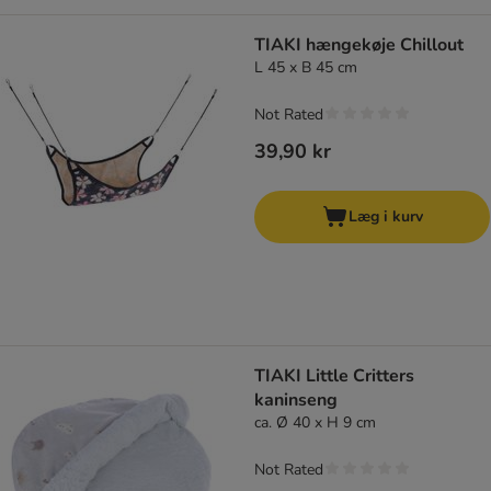
TIAKI hængekøje Chillout
L 45 x B 45 cm
Not Rated
39,90 kr
Læg i kurv
TIAKI Little Critters
kaninseng
ca. Ø 40 x H 9 cm
Not Rated