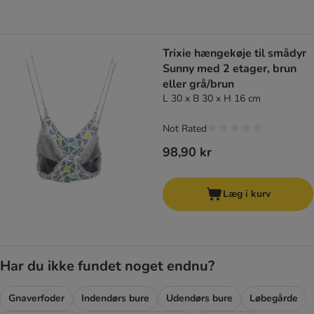
Trixie hængekøje til smådyr
Sunny med 2 etager, brun
eller grå/brun
L 30 x B 30 x H 16 cm
Not Rated
98,90 kr
Læg i kurv
Har du ikke fundet noget endnu?
Gnaverfoder
Indendørs bure
Udendørs bure
Løbegårde