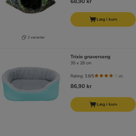
68,90 kr
Læg i kurv
2 varianter
Trixie gnaverseng
35 x 28 cm
Rating: 3.8/5
(
6
)
86,90 kr
Læg i kurv