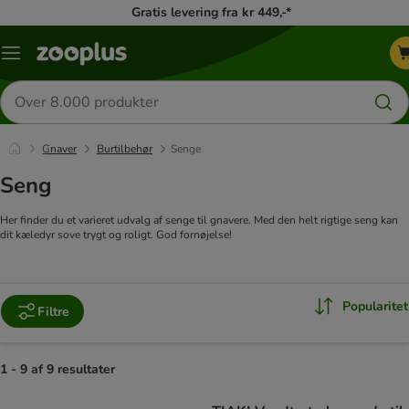
Gratis levering fra kr 449,-*
Menu
kategori
Søg
efter
produkter
Gnaver
Burtilbehør
Senge
Seng
Her finder du et varieret udvalg af senge til gnavere. Med den helt rigtige seng kan
dit kæledyr sove trygt og roligt. God fornøjelse!
Popularitet
Filtre
1 - 9 af 9 resultater
product items have been changed