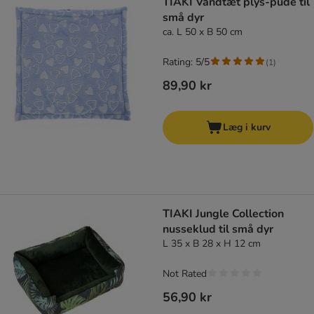
TIAKI Vandtæt plys-pude til
små dyr
ca. L 50 x B 50 cm
Rating: 5/5
(
1
)
89,90 kr
Læg i kurv
TIAKI Jungle Collection
nusseklud til små dyr
L 35 x B 28 x H 12 cm
Not Rated
56,90 kr