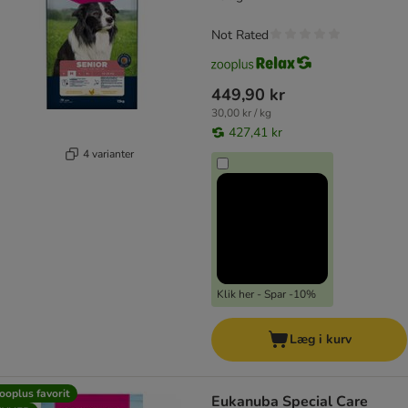
Not Rated
449,90 kr
30,00 kr / kg
427,41 kr
4 varianter
Klik her - Spar -10%
Læg i kurv
ooplus favorit
Eukanuba Special Care