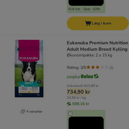
Klik her - Spar -10%
Læg i kurv
Eukanuba Premium Nutrition
Adult Medium Breed Kylling
Økonomipakke: 2 x 15 kg
Rating: 3/5
(
2
)
Individuelt
815,80 kr
734,90 kr
24,50 kr / kg
698,16 kr
4 varianter