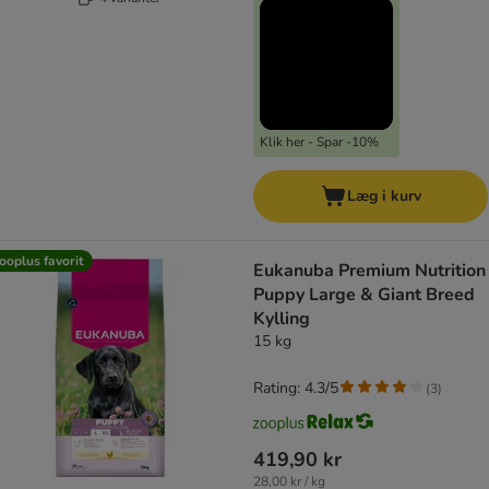
Klik her - Spar -10%
Læg i kurv
ooplus favorit
Eukanuba Premium Nutrition
Puppy Large & Giant Breed
Kylling
15 kg
Rating: 4.3/5
(
3
)
419,90 kr
28,00 kr / kg