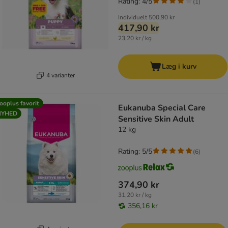
Rating: 4/5
(
1
)
Individuelt
500,90 kr
417,90 kr
23,20 kr / kg
Læg i kurv
4 varianter
ooplus favorit
Eukanuba Special Care
NYHED
Sensitive Skin Adult
12 kg
Rating: 5/5
(
6
)
374,90 kr
31,20 kr / kg
356,16 kr