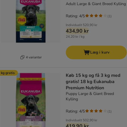
Adult Large & Giant Breed Kylling
Rating: 4/5
(
1
)
Individuelt
520,90 kr
434,90 kr
24,20 kr / kg
Læg i kurv
4 varianter
 kg gratis
Køb 15 kg og få 3 kg med
gratis! 18 kg Eukanuba
Premium Nutrition
Puppy Large & Giant Breed
Kylling
Rating: 4/5
(
1
)
Individuelt
502,90 kr
419,90 kr