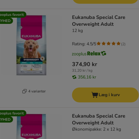
ooplus favorit
Eukanuba Special Care
NYHED
Overweight Adult
12 kg
Rating: 4.5/5
(
2
)
374,90 kr
31,20 kr / kg
356,16 kr
4 varianter
Læg i kurv
ooplus favorit
Eukanuba Special Care
NYHED
Overweight Adult
Økonomipakke: 2 x 12 kg