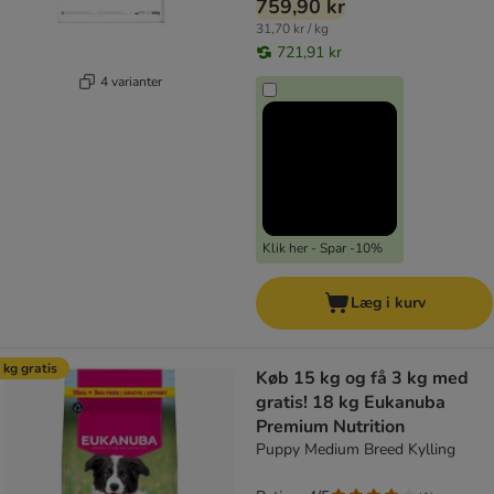
759,90 kr
31,70 kr / kg
721,91 kr
4 varianter
Klik her - Spar -10%
Læg i kurv
 kg gratis
Køb 15 kg og få 3 kg med
gratis! 18 kg Eukanuba
Premium Nutrition
Puppy Medium Breed Kylling