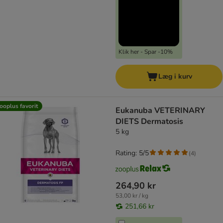
Klik her - Spar -10%
Læg i kurv
ooplus favorit
Eukanuba VETERINARY
DIETS Dermatosis
5 kg
Rating: 5/5
(
4
)
264,90 kr
53,00 kr / kg
251,66 kr