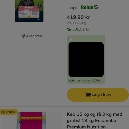
419,90 kr
28,00 kr / kg
398,91 kr
4 varianter
Klik her - Spar -10%
Læg i kurv
 kg gratis
Køb 15 kg og få 3 kg med
gratis! 18 kg Eukanuba
Premium Nutrition