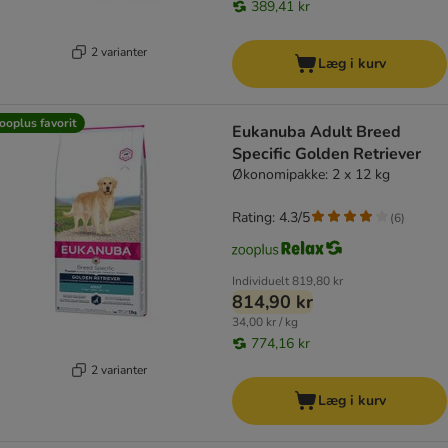
389,41 kr
2 varianter
Læg i kurv
ooplus favorit
Eukanuba Adult Breed
Specific Golden Retriever
Økonomipakke: 2 x 12 kg
Rating: 4.3/5
(
6
)
Individuelt
819,80 kr
814,90 kr
34,00 kr / kg
774,16 kr
2 varianter
Læg i kurv