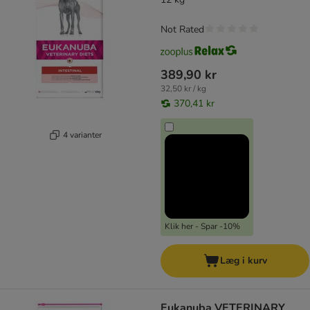
Not Rated
389,90 kr
32,50 kr / kg
370,41 kr
4 varianter
Klik her - Spar -10%
Læg i kurv
Eukanuba VETERINARY