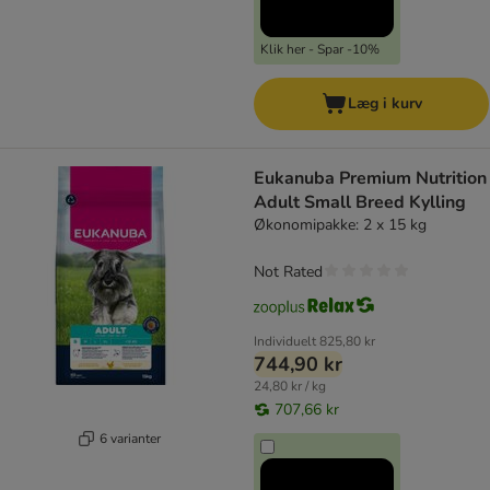
Klik her - Spar -10%
Læg i kurv
Eukanuba Premium Nutrition
Adult Small Breed Kylling
Økonomipakke: 2 x 15 kg
Not Rated
Individuelt
825,80 kr
744,90 kr
24,80 kr / kg
707,66 kr
6 varianter