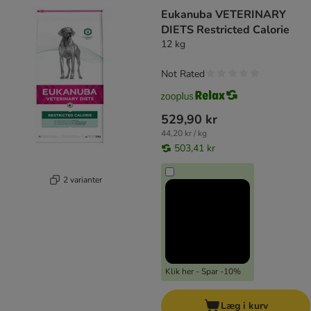
Eukanuba VETERINARY
DIETS Restricted Calorie
12 kg
Not Rated
529,90 kr
44,20 kr / kg
503,41 kr
2 varianter
Klik her - Spar -10%
Læg i kurv