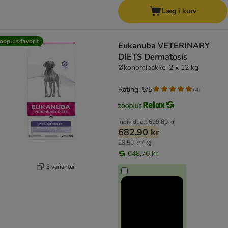
Læg i kurv
ooplus favorit
Eukanuba VETERINARY
DIETS Dermatosis
Økonomipakke: 2 x 12 kg
Rating: 5/5
(
4
)
Individuelt
699,80 kr
682,90 kr
28,50 kr / kg
648,76 kr
3 varianter