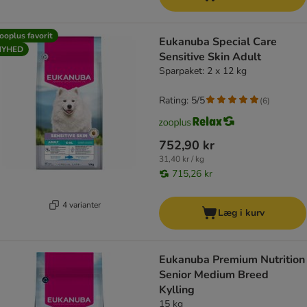
ooplus favorit
Eukanuba Special Care
NYHED
Sensitive Skin Adult
Sparpaket: 2 x 12 kg
Rating: 5/5
(
6
)
752,90 kr
31,40 kr / kg
715,26 kr
4 varianter
Læg i kurv
Eukanuba Premium Nutrition
Senior Medium Breed
Kylling
15 kg