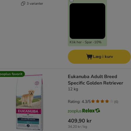
3 varianter
Klik her - Spar -10%
Læg i kurv
ooplus favorit
Eukanuba Adult Breed
Specific Golden Retriever
12 kg
Rating: 4.3/5
(
6
)
409,90 kr
34,20 kr / kg