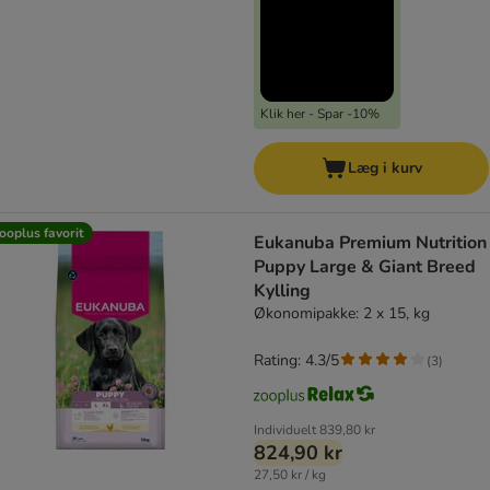
Klik her - Spar -10%
Læg i kurv
ooplus favorit
Eukanuba Premium Nutrition
Puppy Large & Giant Breed
Kylling
Økonomipakke: 2 x 15, kg
Rating: 4.3/5
(
3
)
Individuelt
839,80 kr
824,90 kr
27,50 kr / kg