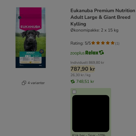
product items have been changed
Eukanuba Premium Nutrition
Adult Large & Giant Breed
Kylling
Økonomipakke: 2 x 15 kg
Rating: 5/5
(
1
)
Individuelt
869,80 kr
787,90 kr
26,30 kr / kg
748,51 kr
4 varianter
Klik her - Spar -10%