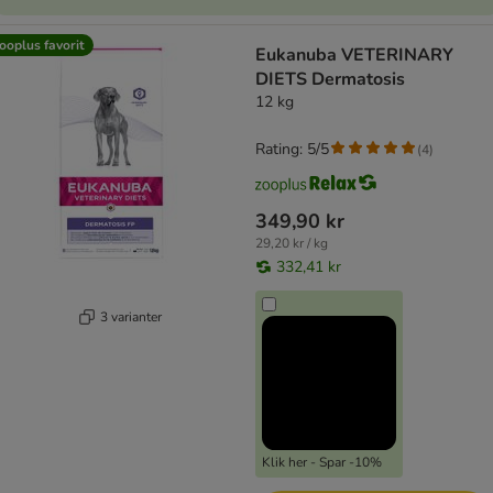
ooplus favorit
Eukanuba VETERINARY
DIETS Dermatosis
12 kg
Rating: 5/5
(
4
)
349,90 kr
29,20 kr / kg
332,41 kr
3 varianter
Klik her - Spar -10%