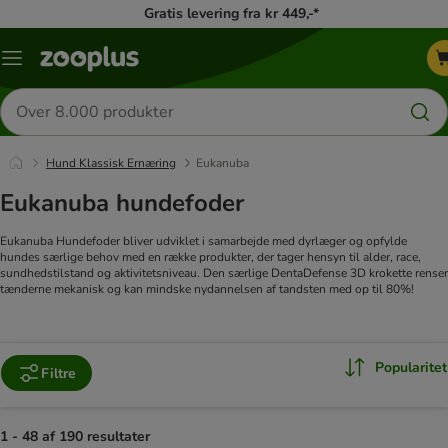
Gratis levering fra kr 449,-*
Menu
kategori
Søg
efter
produkter
Hund Klassisk Ernæring
Eukanuba
Eukanuba hundefoder
Eukanuba Hundefoder bliver udviklet i samarbejde med dyrlæger og opfylde
hundes særlige behov med en række produkter, der tager hensyn til alder, race,
sundhedstilstand og aktivitetsniveau. Den særlige DentaDefense 3D krokette renser
tænderne mekanisk og kan mindske nydannelsen af tandsten med op til 80%!
Popularitet
Filtre
1 - 48 af 190 resultater