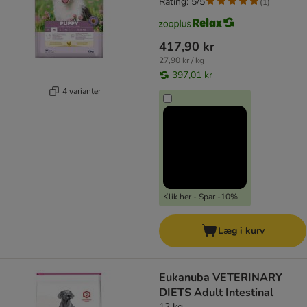
Rating: 5/5
(
1
)
417,90 kr
27,90 kr / kg
397,01 kr
4 varianter
Klik her - Spar -10%
Læg i kurv
Eukanuba VETERINARY
DIETS Adult Intestinal
12 kg