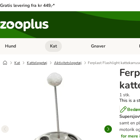
Gratis levering fra kr 449,-*
Hund
Kat
Gnaver
Åben kategori menu: Hund
Åben kategori menu: Kat
Åb
Kat
Kattelegetøj
Aktivitetslegetøj
Ferplast Flashlight kattekarrus
Ferp
katt
1 stk.
This is a s
Bedøm
Supersjovt
samt en pl
motorik og
for mere 