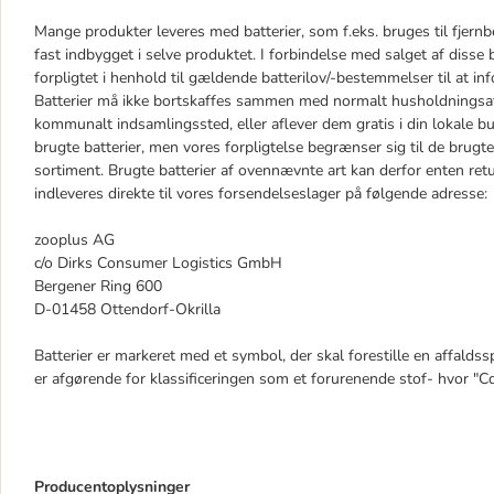
Mange produkter leveres med batterier, som f.eks. bruges til fjernbe
fast indbygget i selve produktet. I forbindelse med salget af disse b
forpligtet i henhold til gældende batterilov/-bestemmelser til at 
Batterier må ikke bortskaffes sammen med normalt husholdningsaff
kommunalt indsamlingssted, eller aflever dem gratis i din lokale buti
brugte batterier, men vores forpligtelse begrænser sig til de brugte b
sortiment. Brugte batterier af ovennævnte art kan derfor enten retur
indleveres direkte til vores forsendelseslager på følgende adresse:
zooplus AG
c/o Dirks Consumer Logistics GmbH
Bergener Ring 600
D-01458 Ottendorf-Okrilla
Batterier er markeret med et symbol, der skal forestille en affal
er afgørende for klassificeringen som et forurenende stof- hvor "Cd
Producentoplysninger