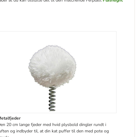
ader at du kan tilslutte det til den matchende
Ferplast
Flashlight
etalfjeder
en 20 cm lange fjeder med hvid plysbold dingler rundt i
uften og indbyder til, at din kat puffer til den med pote og