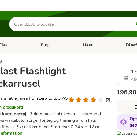
Søg
efter
produkter
Fisk
Fugl
Hest
Diætf
en kategori menu: Gnaver
Åben kategori menu: Fisk
Åben kategori menu: Fugl
Åben ka
el
last Flashlight
1 
49
ekarrusel
196,90
tars rating area from zero to 5: 3.7/5
(
3
)
 produktet!
 kattelegetøj i 3 dele
med 1 blinkebold, 1 gitterbold
Opt
ys-vaklebold, sørger for leg og træning af din kats
det
 fitness. Skridsikker bund. Størrelse: Ø 24 x H 12 cm
information
Leverings