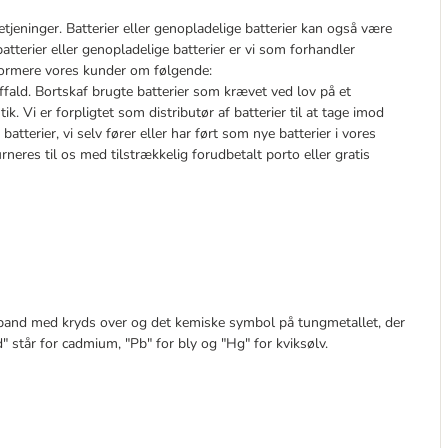
tjeninger. Batterier eller genopladelige batterier kan også være
atterier eller genopladelige batterier er vi som forhandler
informere vores kunder om følgende:
ald. Bortskaf brugte batterier som krævet ved lov på et
k. Vi er forpligtet som distributør af batterier til at tage imod
atterier, vi selv fører eller har ført som nye batterier i vores
neres til os med tilstrækkelig forudbetalt porto eller gratis
dsspand med kryds over og det kemiske symbol på tungmetallet, der
" står for cadmium, "Pb" for bly og "Hg" for kviksølv.