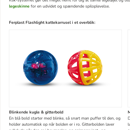
Klik-systemet gør det meget nemt for dig at samle legetøjet og till
legeskinne
for en udvidet og spændende spiloplevelse.
Ferplast
Flashlight kattekarrusel i et overblik:
Blinkende kugle & gitterbold
M
En blå bold starter med blinke, så snart man puffer til den, og
D
holder automatisk op når bolden er i ro. Gitterbolden laver
l