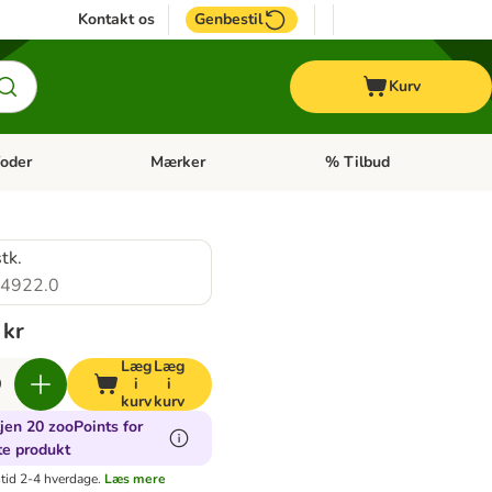
Kontakt os
Genbestil
Kurv
oder
Mærker
% Tilbud
tegori menu: Hest
Åben kategori menu: Diætfoder
Åben kategori menu: Mærk
stk.
4922.0
 kr
Læg
Læg
i
i
kurv
kurv
jen 20 zooPoints for
te produkt
tid 2-4 hverdage.
Læs mere