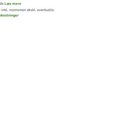
tik
Læs mere
er inkl. moms
men ekskl. eventuelle
mkostninger