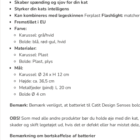
Skaber spænding og sjov for din kat
Styrker din kats intelligens
Kan kombineres med legeskinnen
Ferplast
Flashlight:
matcher 
Fremstillet i EU
Farve:
Karussel: grå/hvid
Bolde: blå, rød-gul, hvid
Materialer:
Karussel: Plast
Bolde: Plast, plys
Mål:
Karussel: Ø 24 x H 12 cm
Højde: ca. 36,5 cm
Metalfjeder (pind): L 20 cm
Bolde Ø 4 cm
Bemærk:
Bemærk venligst, at batteriet til Catit Design Senses bold
OBS!
Som med alle andre produkter bør du holde øje med din kat, 
skader og skift legetøjet ud, hvis det er defekt eller har mistet del
Bemærkning om bortskaffelse af batterier