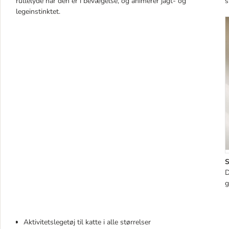
rullelyde når den er i bevægelse, og animerer jagt- og
s
legeinstinktet.
S
D
g
Aktivitetslegetøj til katte i alle størrelser