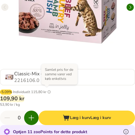
Samlet pris for de
Classic-Mix (4 varianter)
samme varer ved
køb enkeltvis
2216106.0
-5.09%
Individuelt
115,80 kr
109,90 kr
53,90 kr / kg
Læg i kurv
Læg i kurv
Optjen 11 zooPoints for dette produkt