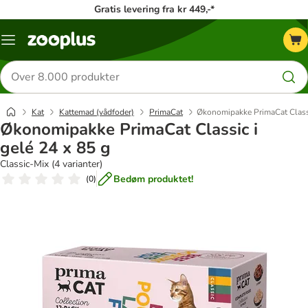
Gratis levering fra kr 449,-*
Menu
kategori
Søg
efter
produkter
Kat
Kattemad (vådfoder)
PrimaCat
Økonomipakke PrimaCat Classi
Økonomipakke PrimaCat Classic i
gelé 24 x 85 g
Classic-Mix (4 varianter)
Bedøm produktet!
(
0
)