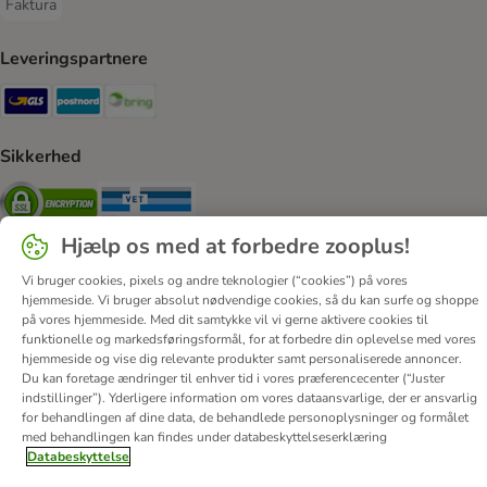
Faktura
Faktura Payment Method
Leveringspartnere
GLS Shipping Method
Postnord Shipping Method
Bring Shipping Method
Sikkerhed
Security
Security
Hjælp os med at forbedre zooplus!
Vi bruger cookies, pixels og andre teknologier (“cookies”) på vores
hjemmeside. Vi bruger absolut nødvendige cookies, så du kan surfe og shoppe
på vores hjemmeside. Med dit samtykke vil vi gerne aktivere cookies til
Om os
Job hos zooplus
Firmaoplysninger
funktionelle og markedsføringsformål, for at forbedre din oplevelse med vores
hjemmeside og vise dig relevante produkter samt personaliserede annoncer.
Forordning om digitale tjenester
Generelle vilkår
Du kan foretage ændringer til enhver tid i vores præferencecenter (“Juster
Fortryd aftale
Betaling
Levering
Databeskyttelse
indstillinger”). Yderligere information om vores dataansvarlige, der er ansvarlig
for behandlingen af ​​dine data, de behandlede personoplysninger og formålet
Tilgængelighedserklæring
Corporate Website
med behandlingen kan findes under databeskyttelseserklæring
Databeskyttelse
© zooplus SE
2026