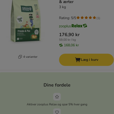
& ærter
3 kg
Rating: 5/5
(
1
)
176,90 kr
59,00 kr / kg
168,06 kr
4 varianter
Læg i kurv
Dine fordele
Aktiver zooplus Relax og spar 5% hver gang