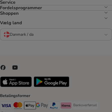
Service
Fordelsprogrammer
Shoppen
Vælg land
Danmark / da
Betalingsformer
Bankoverførsel
Bankoverførsel Payment
VISA Payment Method
Mastercard Payment Method
Apply pay Payment Method
Google Pay Payment Method
paypal Payment Method
Klarna Payment Method