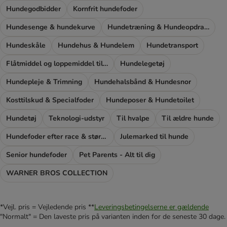
Hundegodbidder
Kornfrit hundefoder
Hundesenge & hundekurve
Hundetræning & Hundeopdragelse
Hundeskåle
Hundehus & Hundelem
Hundetransport
Flåtmiddel og loppemiddel til hunde
Hundelegetøj
Hundepleje & Trimning
Hundehalsbånd & Hundesnor
Kosttilskud & Specialfoder
Hundeposer & Hundetoilet
Hundetøj
Teknologi-udstyr
Til hvalpe
Til ældre hunde
Hundefoder efter race & størrelse
Julemarked til hunde
Senior hundefoder
Pet Parents - Alt til dig
WARNER BROS COLLECTION
*Vejl. pris = Vejledende pris **
Leveringsbetingelserne er gældende
"Normalt" = Den laveste pris på varianten inden for de seneste 30 dage.