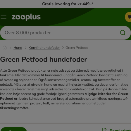
Gratis levering fra kr 449,-*
Menu
kategori
Søg
efter
produkter
Hund
Kornfrit hundefoder
Green Petfood
Green Petfood hundefoder
Alle Green Petfood produkter er nøje udsøgt og tilberedt med bæredygtighed i
tankerne. Når det kommer til hundemad, undgår Green Petfood bevidst tilsætning
af hvede og sojabønner. Også konserveringsmidler, aroma- og farvestoffer er
udeladt. Målet er at give din hund en mad af højeste kvalitet, og det er derfor, at de
anvendte råvarer regelmæssigt udsættes for kvalitetskontrol. Kun på denne måde
kan den høje accept og gode fordøjelighed garanteres
Vigtige kriterier for Green
Petfood er:
bedre klimabalance ved brug af alternative proteinkilder; næringsstof-
optimeret igennem protein, fedt, mineraler og vitaminer og helt uden
tilsætningsstoffer.
Popularitet