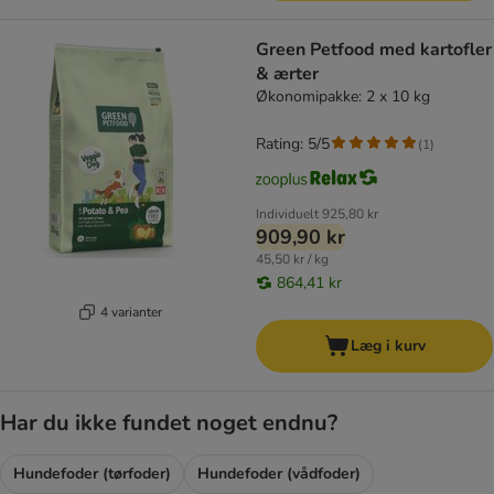
Green Petfood med kartofler
& ærter
Økonomipakke: 2 x 10 kg
Rating: 5/5
(
1
)
Individuelt
925,80 kr
909,90 kr
45,50 kr / kg
864,41 kr
4 varianter
Læg i kurv
Har du ikke fundet noget endnu?
Hundefoder (tørfoder)
Hundefoder (vådfoder)