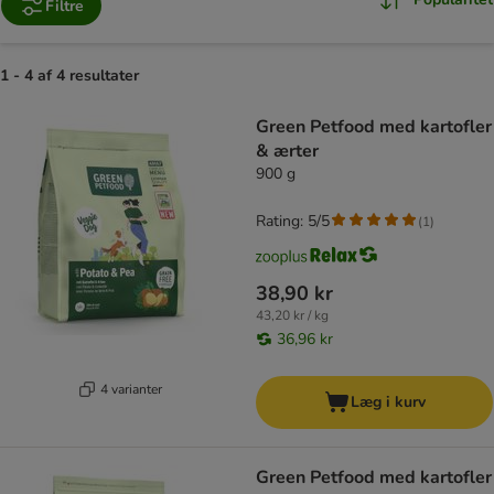
Filtre
1 - 4 af 4 resultater
product items have been changed
Green Petfood med kartofler
& ærter
900 g
Rating: 5/5
(
1
)
38,90 kr
43,20 kr / kg
36,96 kr
4 varianter
Læg i kurv
Green Petfood med kartofler