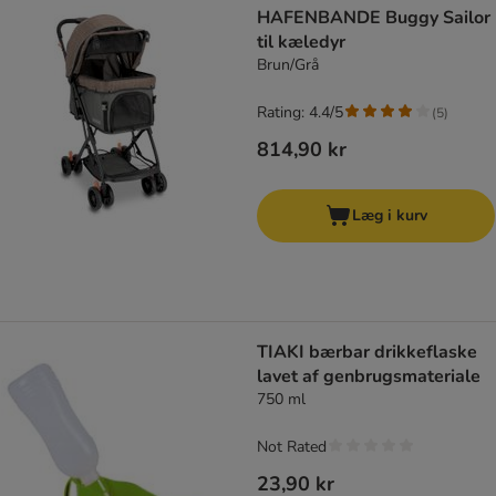
HAFENBANDE Buggy Sailor
til kæledyr
Brun/Grå
Rating: 4.4/5
(
5
)
814,90 kr
Læg i kurv
TIAKI bærbar drikkeflaske
lavet af genbrugsmateriale
750 ml
Not Rated
23,90 kr