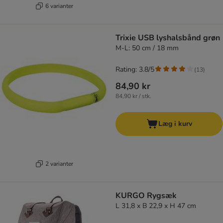
6 varianter
Trixie USB lyshalsbånd grøn
M-L: 50 cm / 18 mm
Rating: 3.8/5
(
13
)
84,90 kr
84,90 kr / stk.
Læg i kurv
2 varianter
KURGO Rygsæk
L 31,8 x B 22,9 x H 47 cm