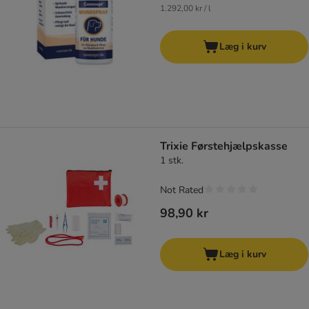
1.292,00 kr / l
Læg i kurv
Trixie Førstehjælpskasse
1 stk.
Not Rated
98,90 kr
Læg i kurv