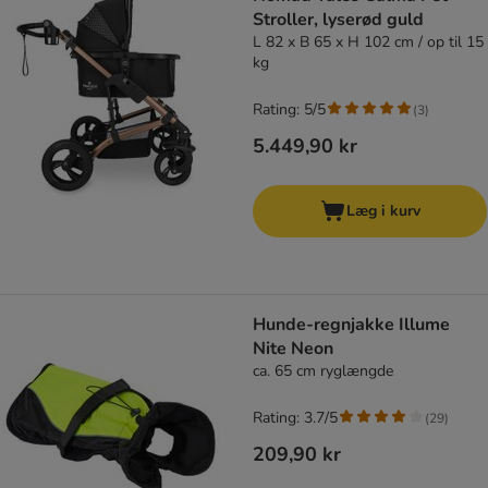
Stroller, lyserød guld
L 82 x B 65 x H 102 cm / op til 15
kg
Rating: 5/5
(
3
)
5.449,90 kr
Læg i kurv
Hunde-regnjakke Illume
Nite Neon
ca. 65 cm ryglængde
Rating: 3.7/5
(
29
)
209,90 kr