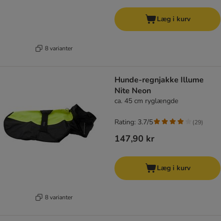
Læg i kurv
8 varianter
Hunde-regnjakke Illume
Nite Neon
ca. 45 cm ryglængde
Rating: 3.7/5
(
29
)
147,90 kr
Læg i kurv
8 varianter