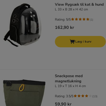
product items have been changed
View Rygsæk til kat & hund
L 33 x B 28 x H 42 cm
Rating: 5/5
(
1
)
162,90 kr
Læg i kurv
Snackpose med
magnetlukning
L 19 x T 16 x H 4 cm
Rating: 3.5/5
(
13
)
59,90 kr