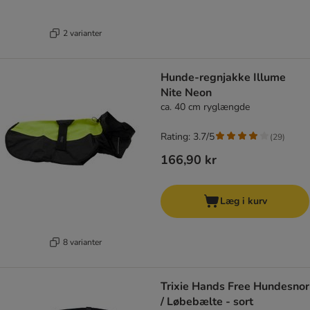
2 varianter
Hunde-regnjakke Illume
Nite Neon
ca. 40 cm ryglængde
Rating: 3.7/5
(
29
)
166,90 kr
Læg i kurv
8 varianter
Trixie Hands Free Hundesnor
/ Løbebælte - sort