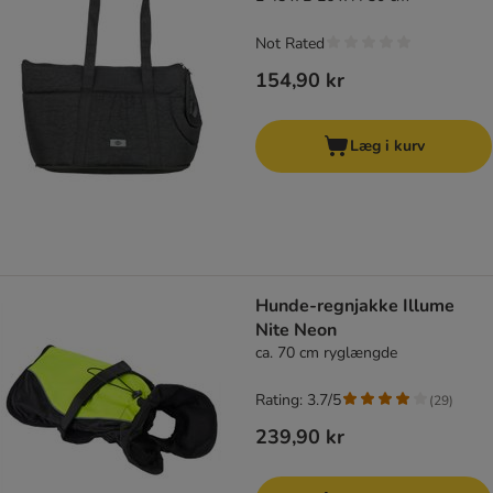
Not Rated
154,90 kr
Læg i kurv
Hunde-regnjakke Illume
Nite Neon
ca. 70 cm ryglængde
Rating: 3.7/5
(
29
)
239,90 kr