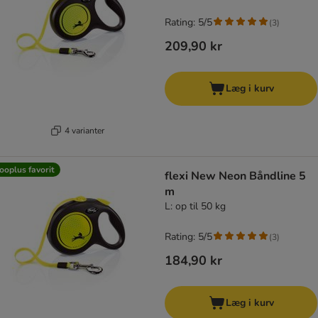
Rating: 5/5
(
3
)
209,90 kr
Læg i kurv
4 varianter
ooplus favorit
flexi New Neon Båndline 5
m
L: op til 50 kg
Rating: 5/5
(
3
)
184,90 kr
Læg i kurv