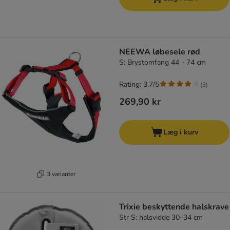
NEEWA løbesele rød
S: Brystomfang 44 - 74 cm
Rating: 3.7/5
(
3
)
269,90 kr
Læg i kurv
3 varianter
Trixie beskyttende halskrave
Str S: halsvidde 30–34 cm