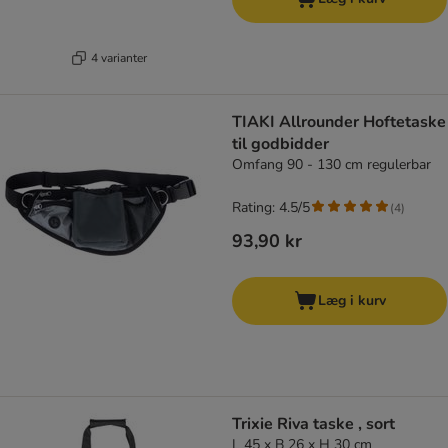
4 varianter
TIAKI Allrounder Hoftetaske
til godbidder
Omfang 90 - 130 cm regulerbar
Rating: 4.5/5
(
4
)
93,90 kr
Læg i kurv
Trixie Riva taske , sort
L 45 x B 26 x H 30 cm