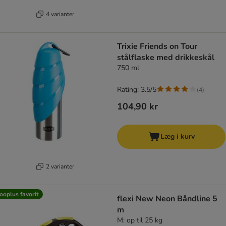
4 varianter
Trixie Friends on Tour
stålflaske med drikkeskål
750 ml
Rating: 3.5/5
(
4
)
104,90 kr
Læg i kurv
2 varianter
ooplus favorit
flexi New Neon Båndline 5
m
M: op til 25 kg