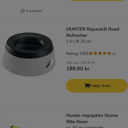
4 varianter
HUNTER Rejseskål Road
Refresher
1,4 l, Ø 25 cm
Rating: 4.5/5
(
4
)
Vejl. pris
339,90 kr
189,90 kr
Læg i kurv
Hunde-regnjakke Illume
Nite Neon
ca. 35 cm ryglængde