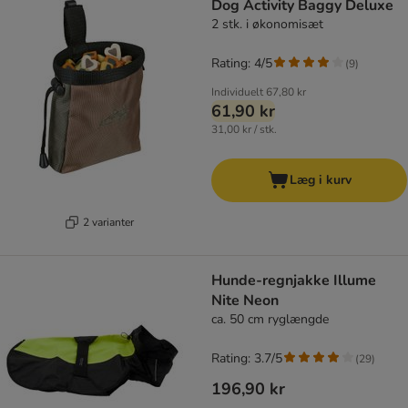
Dog Activity Baggy Deluxe
2 stk. i økonomisæt
Rating: 4/5
(
9
)
Individuelt
67,80 kr
61,90 kr
31,00 kr / stk.
Læg i kurv
2 varianter
Hunde-regnjakke Illume
Nite Neon
ca. 50 cm ryglængde
Rating: 3.7/5
(
29
)
196,90 kr