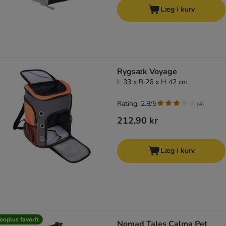
Læg i kurv
Rygsæk Voyage
L 33 x B 26 x H 42 cm
Rating: 2.8/5
(
4
)
212,90 kr
Læg i kurv
ooplus favorit
Nomad Tales Calma Pet