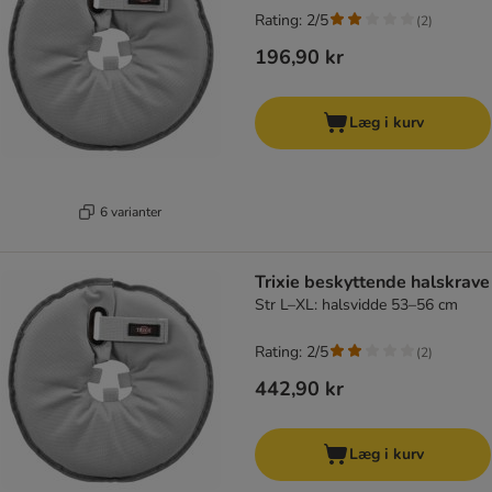
Rating: 2/5
(
2
)
196,90 kr
Læg i kurv
6 varianter
Trixie beskyttende halskrave
Str L–XL: halsvidde 53–56 cm
Rating: 2/5
(
2
)
442,90 kr
Læg i kurv