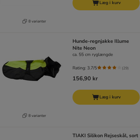
Læg i kurv
8 varianter
Hunde-regnjakke Illume
Nite Neon
ca. 55 cm ryglængde
Rating: 3.7/5
(
29
)
156,90 kr
Læg i kurv
8 varianter
TIAKI Silikon Rejseskål, sort