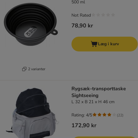
500 ml
Not Rated
78,90 kr
Læg i kurv
2 varianter
Rygsæk-transporttaske
Sightseeing
L 32 x B 21 x H 46 cm
Rating: 4/5
(
22
)
172,90 kr