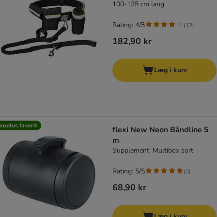
100-135 cm lang
Rating: 4/5
(
12
)
182,90 kr
Læg i kurv
ooplus favorit
flexi New Neon Båndline 5
m
Supplement: Multibox sort
Rating: 5/5
(
3
)
68,90 kr
Læg i kurv