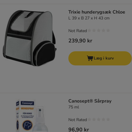
Trixie hunderygsæk Chloe
L 39 x B 27 x H 43 cm
Not Rated
239,90 kr
Læg i kurv
Canosept® Sårpray
75 ml
Not Rated
96,90 kr