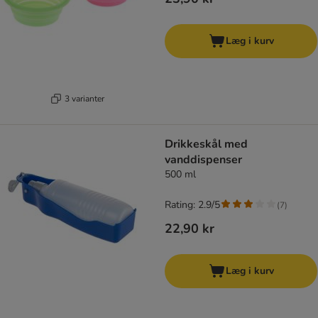
Læg i kurv
3 varianter
Drikkeskål med
vanddispenser
500 ml
Rating: 2.9/5
(
7
)
22,90 kr
Læg i kurv