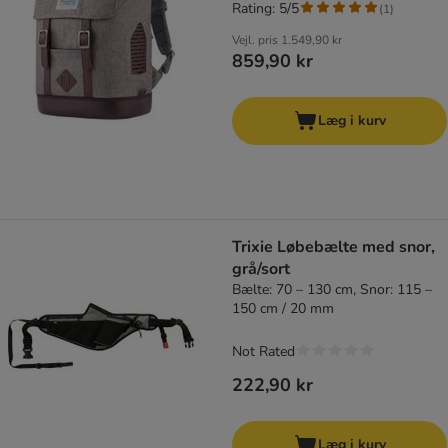
Rating: 5/5
(
1
)
Vejl. pris
1.549,90 kr
859,90 kr
Læg i kurv
Trixie Løbebælte med snor,
grå/sort
Bælte: 70 – 130 cm, Snor: 115 –
150 cm / 20 mm
Not Rated
222,90 kr
Læg i kurv