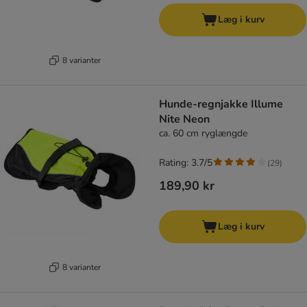
Læg i kurv
8 varianter
Hunde-regnjakke Illume
Nite Neon
ca. 60 cm ryglængde
Rating: 3.7/5
(
29
)
189,90 kr
Læg i kurv
8 varianter