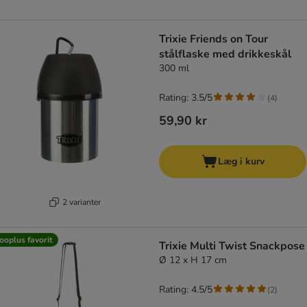
Trixie Friends on Tour
stålflaske med drikkeskål
300 ml
Rating: 3.5/5
(
4
)
59,90 kr
Læg i kurv
2 varianter
ooplus favorit
Trixie Multi Twist Snackpose
Ø 12 x H 17 cm
Rating: 4.5/5
(
2
)