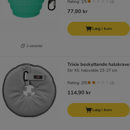
Rating: 1/5
(
1
)
77,90 kr
Læg i kurv
2 varianter
Trixie beskyttende halskrave
Str XS: halsvidde 23–27 cm
Rating: 2/5
(
2
)
114,90 kr
Læg i kurv