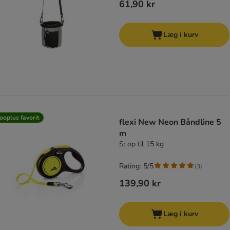
61,90 kr
Læg i kurv
ooplus favorit
flexi New Neon Båndline 5
m
S: op til 15 kg
Rating: 5/5
(
3
)
139,90 kr
Læg i kurv