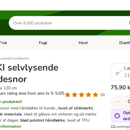
Søg
efter
produkter
Fisk
Fugl
Hest
Diætf
en kategori menu: Gnaver
Åben kategori menu: Fisk
Åben kategori menu: Fugl
Åben ka
vlysende hundesnor
I selvlysende
Læ
21
desnor
75,90 
a. 120 cm
tars rating area from zero to 5: 5.0/5
(
1
)
 produktet!
esnor med håndløkke til hunde
, lavet af slidstærkt,
Opt
de materiale
, ideel til gåture om vinteren og på mørke
det
r af dagen,
blød polstret håndløkke
, lavet af TPU
information
Leverings