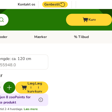
Kontakt os
Genbestil
Kurv
oder
Mærker
% Tilbud
tegori menu: Hest
Åben kategori menu: Diætfoder
Åben kategori menu: Mærk
ngde: ca. 120 cm
55948.0
kr
Læg
Læg
i
i
kurv
kurv
jen 8 zooPoints for
te produkt
tid 2-4 hverdage.
Læs mere