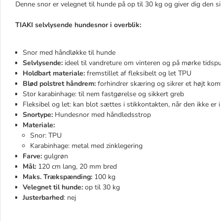
Denne snor er velegnet til hunde på op til 30 kg og giver dig den si
TIAKI selvlysende hundesnor i overblik:
Snor med håndløkke til hunde
Selvlysende:
ideel til vandreture om vinteren og på mørke tidsp
Holdbart materiale:
fremstillet af fleksibelt og let TPU
Blød polstret håndrem:
forhindrer skæring og sikrer et højt kom
Stor karabinhage: til nem fastgørelse og sikkert greb
Fleksibel og let: kan blot sættes i stikkontakten, når den ikke er 
Snortype:
Hundesnor med håndledsstrop
Materiale:
Snor: TPU
Karabinhage: metal med zinklegering
Farve:
gulgrøn
Mål:
120 cm lang, 20 mm bred
Maks. Trækspænding:
100 kg
Velegnet til hunde:
op til 30 kg
Justerbarhed
: nej