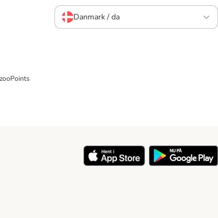
Danmark / da
 zooPoints