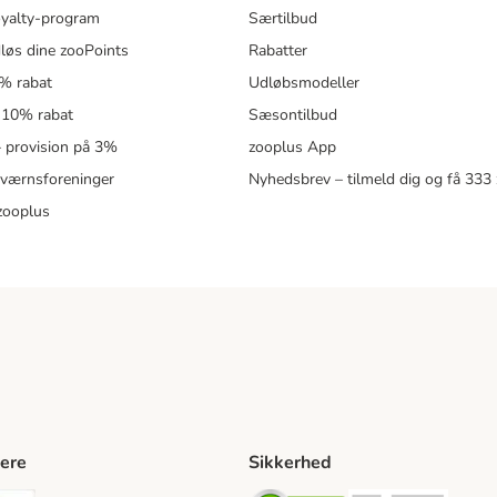
oyalty-program
Særtilbud
løs dine zooPoints
Rabatter
5% rabat
Udløbsmodeller
 10% rabat
Sæsontilbud
 – provision på 3%
zooplus App
eværnsforeninger
Nyhedsbrev – tilmeld dig og få 333
zooplus
ere
Sikkerhed