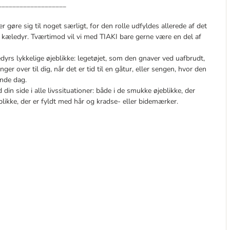
___________________
er gøre sig til noget særligt, for den rolle udfyldes allerede af det
 kæledyr. Tværtimod vil vi med TIAKI bare gerne være en del af
edyrs lykkelige øjeblikke: legetøjet, som den gnaver ved uafbrudt,
r over til dig, når det er tid til en gåtur, eller sengen, hvor den
ende dag.
din side i alle livssituationer: både i de smukke øjeblikke, der
blikke, der er fyldt med hår og kradse- eller bidemærker.