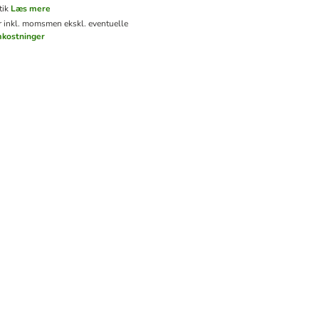
tik
Læs mere
er inkl. moms
men ekskl. eventuelle
mkostninger