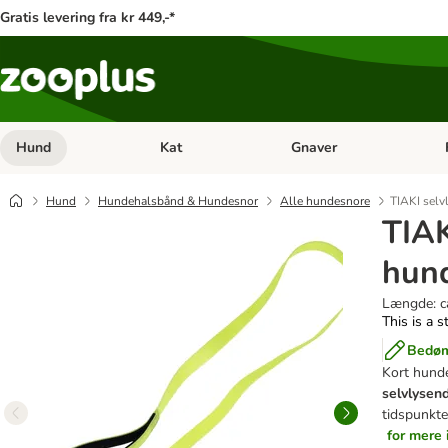
Gratis levering fra kr 449,-*
Hund
Kat
Gnaver
Åben kategori menu: Hund
Åben kategori menu: Kat
Åb
Hund
Hundehalsbånd & Hundesnor
Alle hundesnore
TIAKI sel
TIAK
hun
Længde: c
This is a s
Bedøm
Kort hund
selvlysen
tidspunkte
for mere 