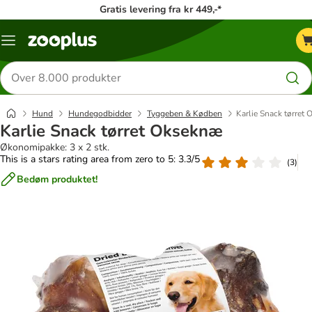
Gratis levering fra kr 449,-*
Menu
kategori
Søg
efter
produkter
Hund
Hundegodbidder
Tyggeben & Kødben
Karlie Snack tørret
Karlie Snack tørret Okseknæ
Økonomipakke: 3 x 2 stk.
This is a stars rating area from zero to 5: 3.3/5
(
3
)
Bedøm produktet!