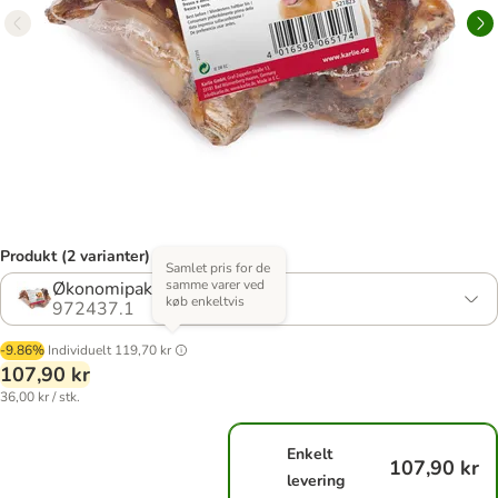
Produkt (2 varianter)
Samlet pris for de
samme varer ved
Økonomipakke: 3 x 2 stk.
køb enkeltvis
972437.1
-9.86%
Individuelt
119,70 kr
107,90 kr
36,00 kr / stk.
Enkelt
107,90 kr
levering