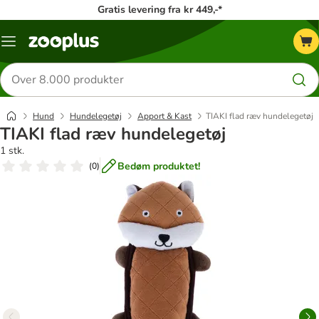
Gratis levering fra kr 449,-*
Menu
kategori
Søg
efter
produkter
Hund
Hundelegetøj
Apport & Kast
TIAKI flad ræv hundelegetøj
TIAKI flad ræv hundelegetøj
1 stk.
Bedøm produktet!
(
0
)