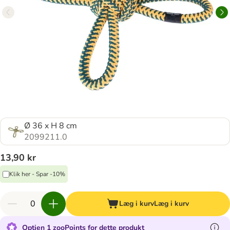
Ø 36 x H 8 cm
2099211.0
13,90 kr
Klik her - Spar -10%
Læg i kurv
Læg i kurv
Optjen 1 zooPoints for dette produkt