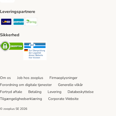
Faktura Payment Method
Leveringspartnere
GLS Shipping Method
Postnord Shipping Method
Bring Shipping Method
Sikkerhed
Security
Security
Om os
Job hos zooplus
Firmaoplysninger
Forordning om digitale tjenester
Generelle vilkår
Fortryd aftale
Betaling
Levering
Databeskyttelse
Tilgængelighedserklæring
Corporate Website
© zooplus SE
2026