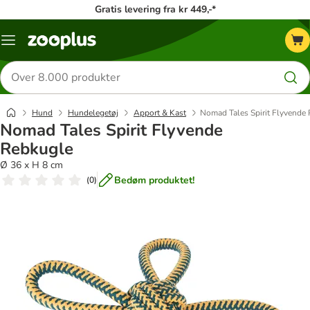
Gratis levering fra kr 449,-*
Menu
kategori
Søg
efter
produkter
Hund
Hundelegetøj
Apport & Kast
Nomad Tales Spirit Flyvende
Nomad Tales Spirit Flyvende
Rebkugle
Ø 36 x H 8 cm
Bedøm produktet!
(
0
)