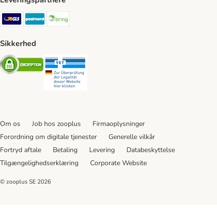
Leveringspartnere
GLS Shipping Method
Postnord Shipping Method
Bring Shipping Method
Sikkerhed
Security
Security
Om os
Job hos zooplus
Firmaoplysninger
Forordning om digitale tjenester
Generelle vilkår
Fortryd aftale
Betaling
Levering
Databeskyttelse
Tilgængelighedserklæring
Corporate Website
© zooplus SE
2026