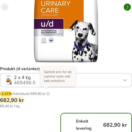
Produkt (4 varianter)
Samlet pris for de
samme varer ved
2 x 4 kg
køb enkeltvis
469496.5
-2.41%
Individuelt
699,80 kr
682,90 kr
85,40 kr / kg
Enkelt
682,90 kr
levering