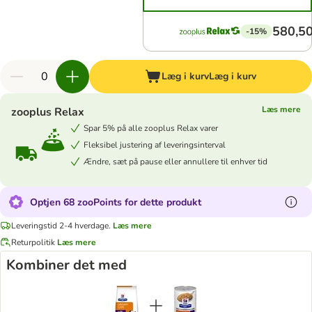
580,50
-15%
Læg i kurv
Læg i kurv
Læs mere
zooplus Relax
Spar 5% på alle zooplus Relax varer
Fleksibel justering af leveringsinterval
Ændre, sæt på pause eller annullere til enhver tid
Optjen 68 zooPoints for dette produkt
Leveringstid 2-4 hverdage.
Læs mere
Returpolitik
Læs mere
Kombiner det med