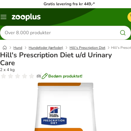
Gratis levering fra kr 449,-*
Menu
kategori
Søg
efter
produkter
Hund
Hundefoder (tørfoder)
Hill's Prescription Diet
Hill's Prescr
Hill's Prescription Diet u/d Urinary
Care
2 x 4 kg
Bedøm produktet!
(
0
)