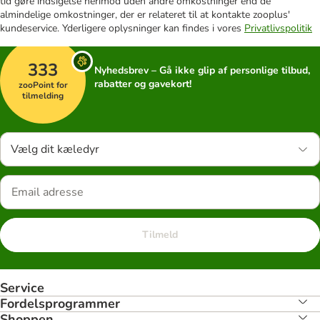
tid gøre indsigelse herimod uden andre omkostninger end de
almindelige omkostninger, der er relateret til at kontakte zooplus'
kundeservice. Yderligere oplysninger kan findes i vores
Privatlivspolitik
333
Nyhedsbrev – Gå ikke glip af personlige tilbud,
rabatter og gavekort!
zooPoint for
tilmelding
Vælg dit kæledyr
Tilmeld
Service
Fordelsprogrammer
Shoppen