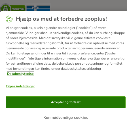
Security
Security
Hjælp os med at forbedre zooplus!
Vi bruger cookies, pixels og andre teknologier (“cookies”) på vores
hjemmeside. Vi bruger absolut nødvendige cookies, så du kan surfe og shoppe
på vores hjemmeside. Med dit samtykke vil vi gerne aktivere cookies til
funktionelle og markedsføringsformål, for at forbedre din oplevelse med vores
Om os
Job hos zooplus
Firmaoplysninger
hjemmeside og vise dig relevante produkter samt personaliserede annoncer.
Forordning om digitale tjenester
Generelle vilkår
Du kan foretage ændringer til enhver tid i vores præferencecenter (“Juster
indstillinger”). Yderligere information om vores dataansvarlige, der er ansvarlig
Fortryd aftale
Betaling
Levering
Databeskyttelse
for behandlingen af ​​dine data, de behandlede personoplysninger og formålet
Tilgængelighedserklæring
Corporate Website
med behandlingen kan findes under databeskyttelseserklæring
Databeskyttelse
© zooplus SE
2026
Tilpas indstillinger
Accepter og fortsæt
Kun nødvendige cookies