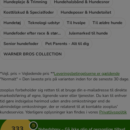
Hundepleje & Trimning
Hundehalsbånd & Hundesnor
Kosttilskud & Specialfoder
Hundeposer & Hundetoilet
Hundetøj
Teknologi-udstyr
Til hvalpe
Til ældre hunde
Hundefoder efter race & størrelse
Julemarked til hunde
Senior hundefoder
Pet Parents - Alt til dig
WARNER BROS COLLECTION
*Vejl. pris = Vejledende pris **
Leveringsbetingelserne er gældende
"Normalt" = Den laveste pris på varianten inden for de seneste 30 dage.
zooplus forbeholder sig retten til at bruge din e-mailadresse til direkte
markedsføring af egne, lignende varer eller tjenester. Du kan til enhver
tid gøre indsigelse herimod uden andre omkostninger end de
almindelige omkostninger, der er relateret til at kontakte zooplus'
kundeservice. Yderligere oplysninger kan findes i vores
Privatlivspolitik
333
Nyhedsbrev – Gå ikke glip af personlige tilbud,