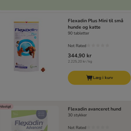
Flexadin Plus Mini til små
hunde og katte
90 tabletter
Not Rated
344,90 kr
2.225,20 kr / kg
Læg i kurv
dsolgt
Flexadin avanceret hund
30 stykker
Not Rated