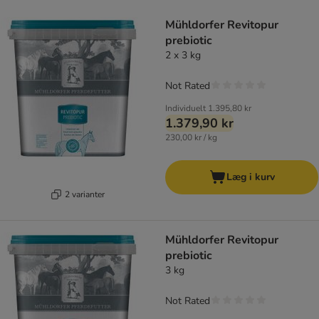
product items have been changed
Mühldorfer Revitopur
prebiotic
2 x 3 kg
Not Rated
Individuelt
1.395,80 kr
1.379,90 kr
230,00 kr / kg
Læg i kurv
2 varianter
Mühldorfer Revitopur
prebiotic
3 kg
Not Rated