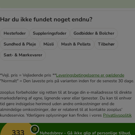
Har du ikke fundet noget endnu?
Hestefoder
Suppleringsfoder
Godbidder & Bolcher
Sundhed & Pleje
Müsli
Mash & Pellets
Tilbehør
Sæt- & Mærkevarer
*Vejl. pris = Vejledende pris **
Leveringsbetingelserne er gældende
"Normalt" = Den laveste pris på varianten inden for de seneste 30 dage.
zooplus forbeholder sig retten til at bruge din e-mailadresse til direkte
markedsføring af egne, lignende varer eller tjenester. Du kan til enhver
tid gøre indsigelse herimod uden andre omkostninger end de
almindelige omkostninger, der er relateret til at kontakte zooplus'
kundeservice. Yderligere oplysninger kan findes i vores
Privatlivspolitik
333
Nyhedsbrev – Gå ikke glip af personlige tilbud,