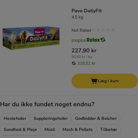
product items have been changed
Pavo DailyFit
4,5 kg
Not Rated
227,90 kr
50,60 kr / kg
216,51 kr
Læg i kurv
Har du ikke fundet noget endnu?
Hestefoder
Suppleringsfoder
Godbidder & Bolcher
Sundhed & Pleje
Müsli
Mash & Pellets
Tilbehør