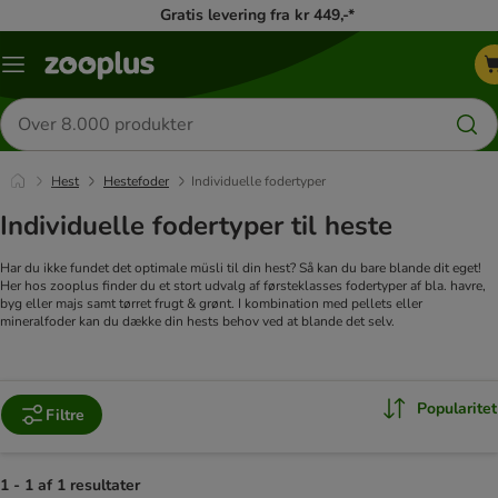
Gratis levering fra kr 449,-*
Menu
kategori
Søg
efter
produkter
Hest
Hestefoder
Individuelle fodertyper
Individuelle fodertyper til heste
Har du ikke fundet det optimale müsli til din hest? Så kan du bare blande dit eget!
Her hos zooplus finder du et stort udvalg af førsteklasses fodertyper af bla. havre,
byg eller majs samt tørret frugt & grønt. I kombination med pellets eller
mineralfoder kan du dække din hests behov ved at blande det selv.
Popularitet
Filtre
1 - 1 af 1 resultater