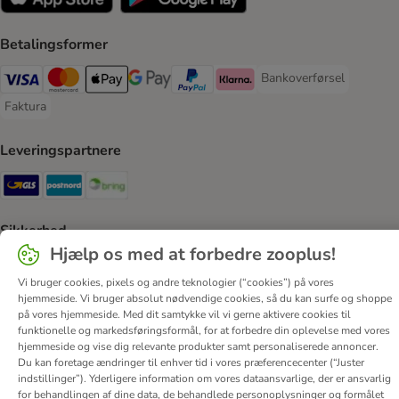
Betalingsformer
Bankoverførsel
Bankoverførsel Payment
VISA Payment Method
Mastercard Payment Method
Apply pay Payment Method
Google Pay Payment Method
paypal Payment Method
Klarna Payment Method
Faktura
Faktura Payment Method
Leveringspartnere
GLS Shipping Method
Postnord Shipping Method
Bring Shipping Method
Sikkerhed
Hjælp os med at forbedre zooplus!
Security
Security
Vi bruger cookies, pixels og andre teknologier (“cookies”) på vores
hjemmeside. Vi bruger absolut nødvendige cookies, så du kan surfe og shoppe
på vores hjemmeside. Med dit samtykke vil vi gerne aktivere cookies til
funktionelle og markedsføringsformål, for at forbedre din oplevelse med vores
hjemmeside og vise dig relevante produkter samt personaliserede annoncer.
Du kan foretage ændringer til enhver tid i vores præferencecenter (“Juster
Om os
Job hos zooplus
Firmaoplysninger
indstillinger”). Yderligere information om vores dataansvarlige, der er ansvarlig
for behandlingen af ​​dine data, de behandlede personoplysninger og formålet