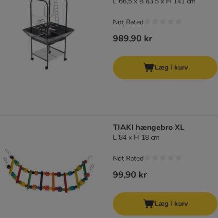
L 66,5 x B 63,5 x H 141 cm
Not Rated
989,90 kr
Læg i kurv
TIAKI hængebro XL
L 84 x H 18 cm
Not Rated
99,90 kr
Læg i kurv