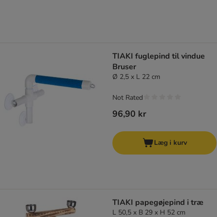
TIAKI fuglepind til vindue
Bruser
Ø 2,5 x L 22 cm
Not Rated
96,90 kr
Læg i kurv
TIAKI papegøjepind i træ
L 50,5 x B 29 x H 52 cm