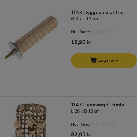
TIAKI tyggepind af træ
Ø 3 x L 13 cm
Not Rated
19,90 kr
Læg i kurv
TIAKI legevæg til fugle
L 28 x B 18 cm
Not Rated
82,90 kr