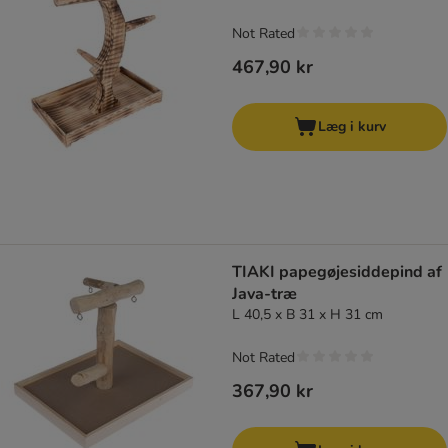
Not Rated
467,90 kr
Læg i kurv
TIAKI papegøjesiddepind af
Java-træ
L 40,5 x B 31 x H 31 cm
Not Rated
367,90 kr