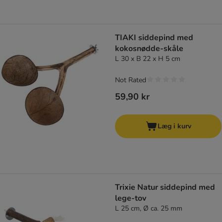
TIAKI siddepind med
kokosnødde-skåle
L 30 x B 22 x H 5 cm
Not Rated
59,90 kr
Læg i kurv
Trixie Natur siddepind med
lege-tov
L 25 cm, Ø ca. 25 mm