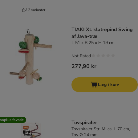
2 varianter
TIAKI XL klatrepind Swing
af Java-træ
L 51 x B 25 x H 19 cm
Not Rated
277,90 kr
Læg i kurv
ooplus favorit
Tovspiraler
Tovspiraler Str. M: ca. L 70 cm,
Tov Ø 24 mm