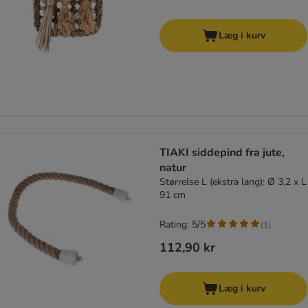
Læg i kurv
TIAKI siddepind fra jute,
natur
Størrelse L (ekstra lang): Ø 3,2 x L
91 cm
Rating: 5/5
(
1
)
112,90 kr
Læg i kurv