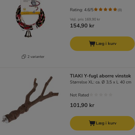
Rating: 4.6/5
(
8
)
Vejl. pris
169,90 kr
154,90 kr
Læg i kurv
2 varianter
TIAKI Y-fugl aborre vinstok
Størrelse XL: ca. Ø 3,5 x L 40 cm
Not Rated
101,90 kr
Læg i kurv