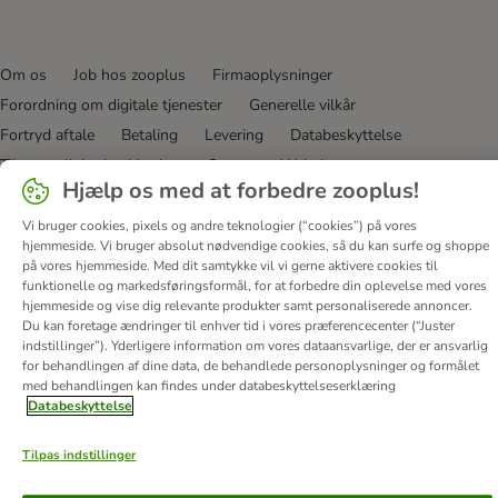
Om os
Job hos zooplus
Firmaoplysninger
Forordning om digitale tjenester
Generelle vilkår
Fortryd aftale
Betaling
Levering
Databeskyttelse
Tilgængelighedserklæring
Corporate Website
Hjælp os med at forbedre zooplus!
© zooplus SE
2026
Vi bruger cookies, pixels og andre teknologier (“cookies”) på vores
hjemmeside. Vi bruger absolut nødvendige cookies, så du kan surfe og shoppe
på vores hjemmeside. Med dit samtykke vil vi gerne aktivere cookies til
funktionelle og markedsføringsformål, for at forbedre din oplevelse med vores
hjemmeside og vise dig relevante produkter samt personaliserede annoncer.
Du kan foretage ændringer til enhver tid i vores præferencecenter (“Juster
indstillinger”). Yderligere information om vores dataansvarlige, der er ansvarlig
for behandlingen af ​​dine data, de behandlede personoplysninger og formålet
med behandlingen kan findes under databeskyttelseserklæring
Databeskyttelse
Tilpas indstillinger