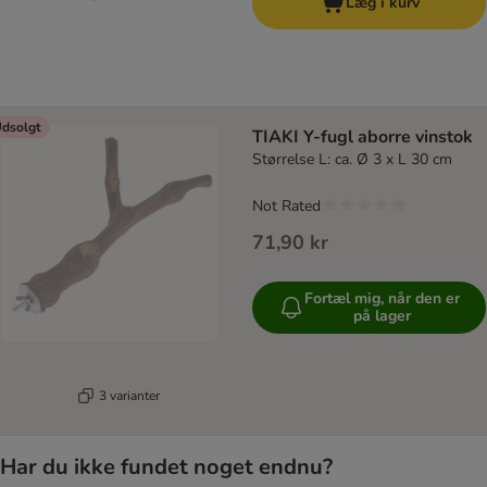
Læg i kurv
dsolgt
TIAKI Y-fugl aborre vinstok
Størrelse L: ca. Ø 3 x L 30 cm
Not Rated
71,90 kr
Fortæl mig, når den er
på lager
3 varianter
Har du ikke fundet noget endnu?