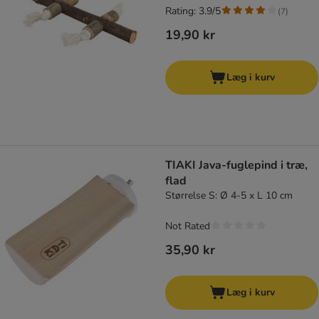
Rating: 3.9/5
(
7
)
19,90 kr
Læg i kurv
TIAKI Java-fuglepind i træ,
flad
Størrelse S: Ø 4-5 x L 10 cm
Not Rated
35,90 kr
Læg i kurv