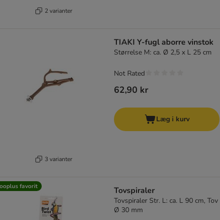
2 varianter
TIAKI Y-fugl aborre vinstok
Størrelse M: ca. Ø 2,5 x L 25 cm
Not Rated
62,90 kr
Læg i kurv
3 varianter
ooplus favorit
Tovspiraler
Tovspiraler Str. L: ca. L 90 cm, Tov
Ø 30 mm