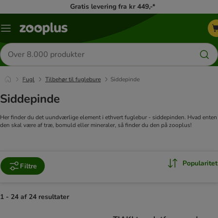
Gratis levering fra kr 449,-*
Menu
kategori
Søg
efter
produkter
Fugl
Tilbehør til fuglebure
Siddepinde
Siddepinde
Her finder du det uundværlige element i ethvert fuglebur - siddepinden. Hvad enten
den skal være af træ, bomuld eller mineraler, så finder du den på zooplus!
Popularitet
Filtre
1 - 24 af 24 resultater
product items have been changed