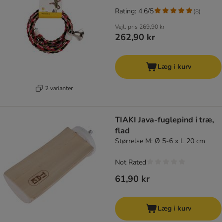
Rating: 4.6/5
(
8
)
Vejl. pris
269,90 kr
262,90 kr
Læg i kurv
2 varianter
TIAKI Java-fuglepind i træ,
flad
Størrelse M: Ø 5-6 x L 20 cm
Not Rated
61,90 kr
Læg i kurv