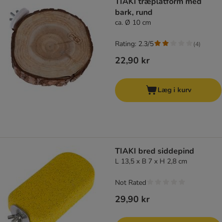
TIAKI træplatform med
bark, rund
ca. Ø 10 cm
Rating: 2.3/5
(
4
)
22,90 kr
Læg i kurv
TIAKI bred siddepind
L 13,5 x B 7 x H 2,8 cm
Not Rated
29,90 kr