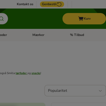
Kontakt os
Genbestil
Kurv
oder
Mærker
% Tilbud
tegori menu: Hest
Åben kategori menu: Diætfoder
Åben kategori menu: Mærk
e også Smilla
tørfoder
og
snacks
!
Popularitet