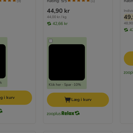
Rating: 5/5
Ratin
(
9
)
(
1
)
44,90 kr
Indiv
49,
44,00 kr / kg
42,66 kr
48,90 
4
5%
Klik her - Spar -10%
g i kurv
Læg i kurv