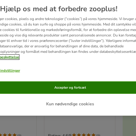
Hjælp os med at forbedre zooplus!
ger cookies, pixels og andre teknologier (“cookies”) på vores hjemmeside. Vi bruger 
dige cookies, så du kan surfe og shoppe på vores hjemmeside. Med dit samtykke vil
re cookies til funktionelle og markedsføringsformål, for at forbedre din oplevelse me
side og vise dig relevante produkter samt personaliserede annoncer. Du kan foreta
er til enhver tid i vores præferencecenter (“Juster indstillinger”). Yderligere inform
ataansvarlige, der er ansvarlig for behandlingen af ​​dine data, de behandlede
oplysninger og formålet med behandlingen kan findes under databeskyttelseserklæ
eskyttelse
indstillinger
4 varianter
Accepter og fortsæt
Fjerkræ
Smilla Adult Fjerkræ
 x 10 kg
10 kg
Akt
Kun nødvendige cookies
Rating: 4.6/5
(
9
)
(
9
)