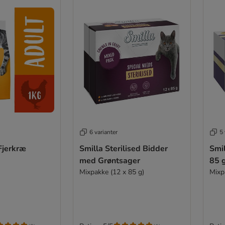
6 varianter
5 
Fjerkræ
Smilla Sterilised Bidder
Smi
med Grøntsager
85 
Mixpakke (12 x 85 g)
Mixp