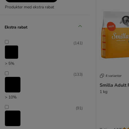
Produkter med ekstra rabat
Ekstra rabat
(
141
)
> 5%
(
133
)
4 varianter
Smilla Adult 
1 kg
> 10%
(
91
)