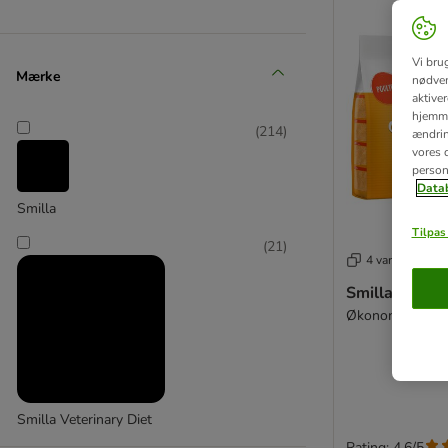
Vi bru
Mærke
nødven
aktive
hjemme
(
214
)
ændring
vores d
person
Datab
Smilla
Tilpas 
(
21
)
4 varianter
Smilla Adult 
Økonompakke: 2
Smilla Veterinary Diet
Rating: 4.6/5