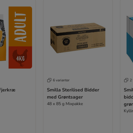
6 varianter
2 
Fjerkræ
Smilla Sterilised Bidder
Smil
med Grøntsager
bid
48 x 85 g Mixpakke
grø
Kyll