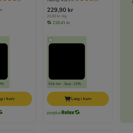
229,90 kr
kr
23,00 kr / kg
218,41 kr
10%
Klik her - Spar -15%
g i kurv
Læg i kurv