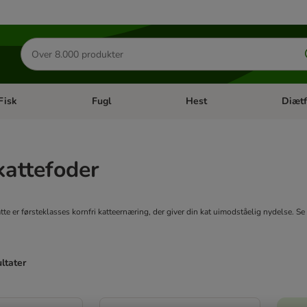
Søg
efter
produkter
Fisk
Fugl
Hest
Diætf
en kategori menu: Gnaver
Åben kategori menu: Fisk
Åben kategori menu: Fugl
Åben ka
kattefoder
atte er førsteklasses kornfri katteernæring, der giver din kat uimodståelig nydelse. S
ultater
ve been changed