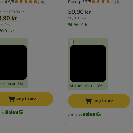
g: 4.9/5
Rating: 3.7/5
(
10
)
(
3
)
59,90 kr
iduelt
199,80 kr
,90 kr
58,70 kr / kg
kr / kg
56,91 kr
70,91 kr
 her - Spar -5%
Klik her - Spar -10%
Læg i kurv
Læg i kurv