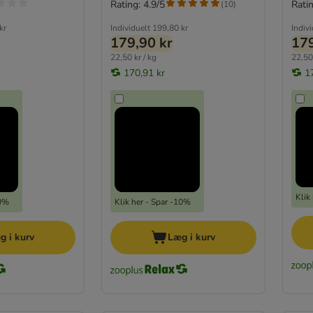
Rating: 4.9/5
Ratin
(
10
)
kr
Individuelt
199,80 kr
Indiv
179,90 kr
179
22,50 kr / kg
22,50 
170,91 kr
1
Klik
10%
Klik her - Spar -10%
g i kurv
Læg i kurv