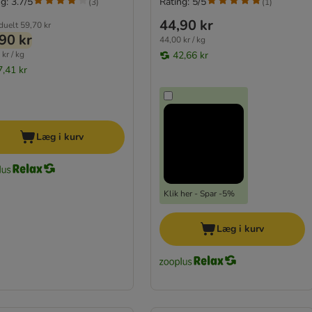
g: 3.7/5
Rating: 5/5
(
3
)
(
1
)
44,90 kr
iduelt
59,70 kr
90 kr
44,00 kr / kg
kr / kg
42,66 kr
7,41 kr
Læg i kurv
Klik her - Spar -5%
Læg i kurv