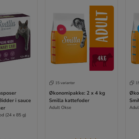
15 varianter
15
nsposer
Økonomipakke: 2 x 4 kg
Øko
Bidder i sauce
Smilla kattefoder
Smil
er
Adult Okse
Adul
od (24 x 85 g)