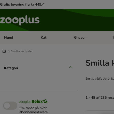
Gratis levering fra kr 449,-*
Hund
Kat
Gnaver
Åben kategori menu: Hund
Åben kategori menu: Kat
Åb
Smilla vådfoder
Smilla 
Kategori
Smilla vådfoder til k
1 - 48 af 235 res
5% rabat på hver
product items ha
abonnementsvare