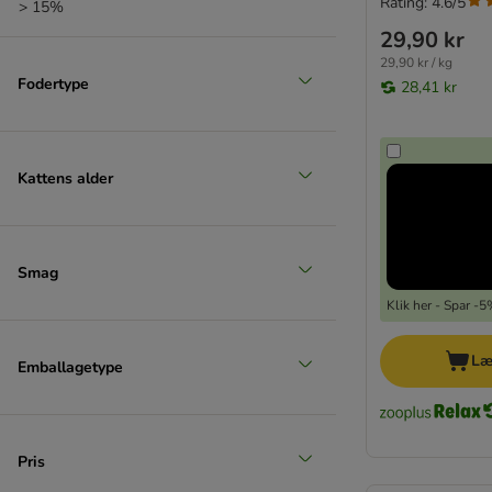
Rating: 4.6/5
> 15%
29,90 kr
29,90 kr / kg
Fodertype
28,41 kr
Kattens alder
Smag
Klik her - Spar -
Læ
Emballagetype
Pris