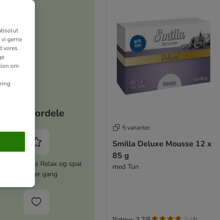
absolut
 vi gerne
d vores
ge
ation om
ring
Dine fordele
5 varianter
Smilla Deluxe Mousse 12 x
85 g
iver zooplus Relax og spar
med Tun
5% hver gang
Rating: 3.7/5
(
3
)