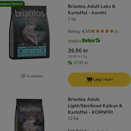
ooplus favorit
Briantos Adult Laks &
Kartoffel - kornfri
1 kg
Rating: 4.7/5
(
9
)
39,90 kr
39,90 kr / kg
37,91 kr
4 varianter
Læg i kurv
Briantos Adult
Light/Sterilised Kalkun &
Kartoffel - KORNFRI
12 kg
Not Rated