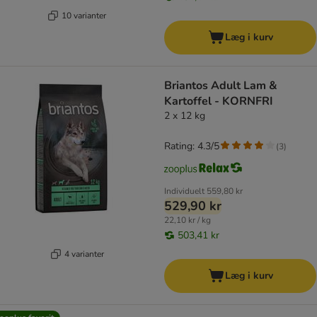
10 varianter
Læg i kurv
Briantos Adult Lam &
Kartoffel - KORNFRI
2 x 12 kg
Rating: 4.3/5
(
3
)
Individuelt
559,80 kr
529,90 kr
22,10 kr / kg
503,41 kr
4 varianter
Læg i kurv