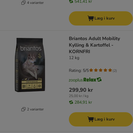
541,41 kr
4 varianter
Læg i kurv
Briantos Adult Mobility
Kylling & Kartoffel -
KORNFRI
12 kg
Rating: 5/5
(
2
)
299,90 kr
25,00 kr / kg
284,91 kr
2 varianter
Læg i kurv