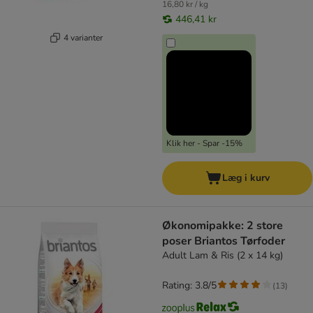
16,80 kr / kg
446,41 kr
4 varianter
Klik her - Spar -15%
Læg i kurv
Økonomipakke: 2 store
poser Briantos Tørfoder
Adult Lam & Ris (2 x 14 kg)
Rating: 3.8/5
(
13
)