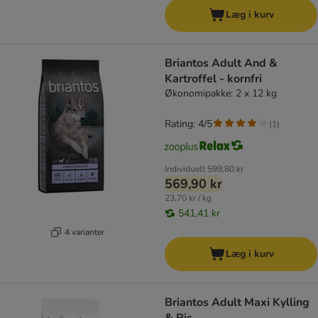
Læg i kurv
Briantos Adult And &
Kartroffel - kornfri
Økonomipakke: 2 x 12 kg
Rating: 4/5
(
1
)
Individuelt
599,80 kr
569,90 kr
23,70 kr / kg
541,41 kr
4 varianter
Læg i kurv
Briantos Adult Maxi Kylling