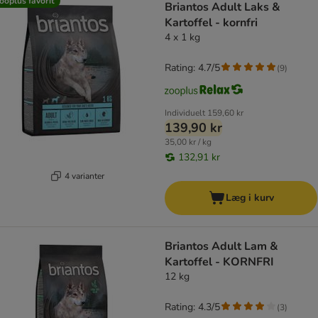
ooplus favorit
Briantos Adult Laks &
Kartoffel - kornfri
4 x 1 kg
Rating: 4.7/5
(
9
)
Individuelt
159,60 kr
139,90 kr
35,00 kr / kg
132,91 kr
4 varianter
Læg i kurv
Briantos Adult Lam &
Kartoffel - KORNFRI
12 kg
Rating: 4.3/5
(
3
)