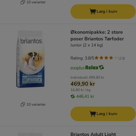
10 varianter
Læg i kurv
Økonomipakke: 2 store
poser Briantos Tørfoder
Junior (2 x 14 kg)
Rating: 3.8/5
(
13
)
Individuelt
499,80 kr
469,90 kr
16,80 kr / kg
446,41 kr
10 varianter
Læg i kurv
Briantos Adult Light