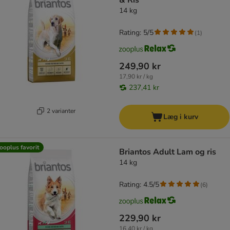
& Ris
14 kg
Rating: 5/5
(
1
)
249,90 kr
17,90 kr / kg
237,41 kr
2 varianter
Læg i kurv
ooplus favorit
Briantos Adult Lam og ris
14 kg
Rating: 4.5/5
(
6
)
229,90 kr
16,40 kr / kg