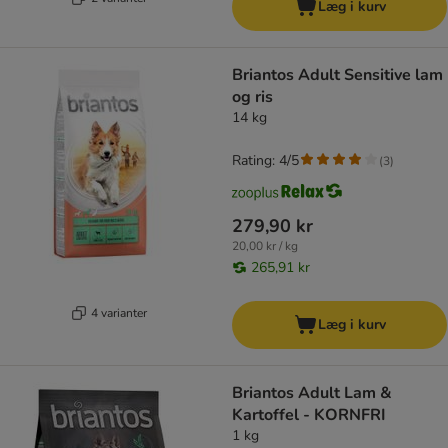
Læg i kurv
Briantos Adult Sensitive lam
og ris
14 kg
Rating: 4/5
(
3
)
279,90 kr
20,00 kr / kg
265,91 kr
4 varianter
Læg i kurv
Briantos Adult Lam &
Kartoffel - KORNFRI
1 kg