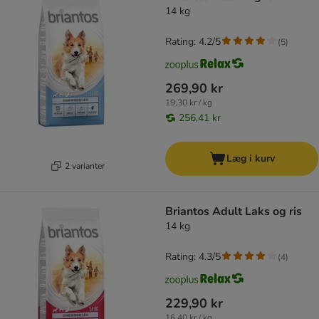
14 kg
Rating: 4.2/5
(
5
)
269,90 kr
19,30 kr / kg
256,41 kr
Læg i kurv
2 varianter
Briantos Adult Laks og ris
14 kg
Rating: 4.3/5
(
4
)
229,90 kr
16,40 kr / kg