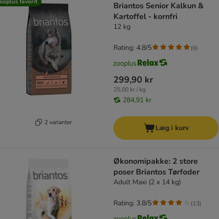
ooplus favorit
Briantos Senior Kalkun &
Kartoffel - kornfri
12 kg
Rating: 4.8/5
(
6
)
299,90 kr
25,00 kr / kg
284,91 kr
2 varianter
Læg i kurv
Økonomipakke: 2 store
poser Briantos Tørfoder
Adult Maxi (2 x 14 kg)
Rating: 3.8/5
(
13
)