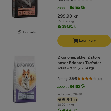
299,90 kr
25,00 kr / kg
284,91 kr
4 varianter
Læg i kurv
Økonomipakke: 2 store
poser Briantos Tørfoder
Adult Active (2 x 14 kg)
Rating: 3.8/5
(
13
)
Individuelt
539,80 kr
509,90 kr
18,20 kr / kg
484,41 kr