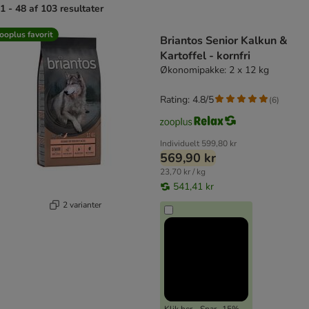
1 - 48 af 103 resultater
product items have been changed
ooplus favorit
Briantos Senior Kalkun &
Kartoffel - kornfri
Økonomipakke: 2 x 12 kg
Rating: 4.8/5
(
6
)
Individuelt
599,80 kr
569,90 kr
23,70 kr / kg
541,41 kr
2 varianter