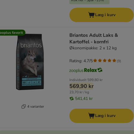
Klik her - Spar -15%
Læg i kurv
ooplus favorit
Briantos Adult Laks &
Kartoffel - kornfri
Økonomipakke: 2 x 12 kg
Rating: 4.7/5
(
9
)
Individuelt
599,80 kr
569,90 kr
23,70 kr / kg
541,41 kr
4 varianter
Læg i kurv