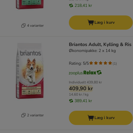
218,41 kr
Læg i kurv
4 varianter
Briantos Adult, Kylling & Ris
Økonomipakke: 2 x 14 kg
Rating: 5/5
(
1
)
Individuelt
439,80 kr
409,90 kr
14,60 kr / kg
389,41 kr
2 varianter
Læg i kurv