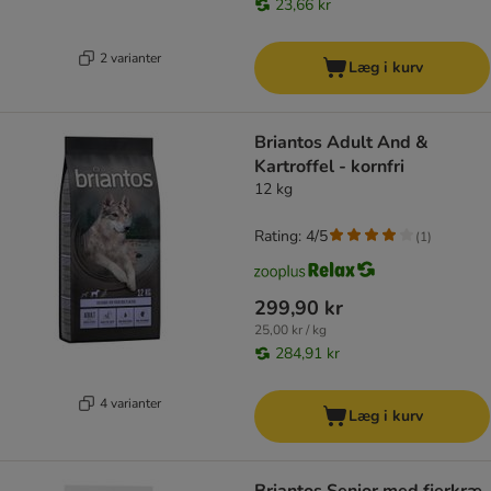
23,66 kr
2 varianter
Læg i kurv
Briantos Adult And &
Kartroffel - kornfri
12 kg
Rating: 4/5
(
1
)
299,90 kr
25,00 kr / kg
284,91 kr
4 varianter
Læg i kurv