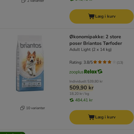
2 varianter
Læg i kurv
Økonomipakke: 2 store
poser Briantos Tørfoder
Adult Light (2 x 14 kg)
Rating: 3.8/5
(
13
)
Individuelt
539,80 kr
509,90 kr
18,20 kr / kg
484,41 kr
10 varianter
Læg i kurv