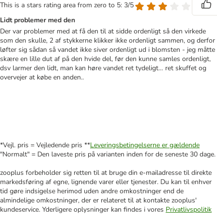
This is a stars rating area from zero to 5: 3/5
Lidt problemer med den
Der var problemer med at få den til at sidde ordenligt så den virkede
som den skulle, 2 af stykkerne klikker ikke ordenligt sammen, og derfor
løfter sig sådan så vandet ikke siver ordenligt ud i blomsten - jeg måtte
skære en lille dut af på den hvide del, før den kunne samles ordenligt,
dsv larmer den lidt, man kan høre vandet ret tydeligt… ret skuffet og
overvejer at købe en anden..
*Vejl. pris = Vejledende pris **
Leveringsbetingelserne er gældende
"Normalt" = Den laveste pris på varianten inden for de seneste 30 dage.
zooplus forbeholder sig retten til at bruge din e-mailadresse til direkte
markedsføring af egne, lignende varer eller tjenester. Du kan til enhver
tid gøre indsigelse herimod uden andre omkostninger end de
almindelige omkostninger, der er relateret til at kontakte zooplus'
kundeservice. Yderligere oplysninger kan findes i vores
Privatlivspolitik