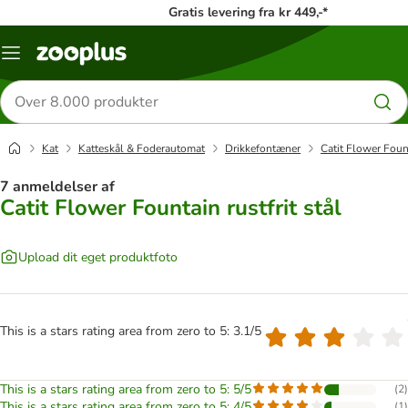
Gratis levering fra kr 449,-*
Menu
kategori
Søg
efter
produkter
Kat
Katteskål & Foderautomat
Drikkefontæner
Catit Flower Fount
7 anmeldelser af
Catit Flower Fountain rustfrit stål
Upload dit eget produktfoto
This is a stars rating area from zero to 5: 3.1/5
This is a stars rating area from zero to 5: 5/5
(
2
)
This is a stars rating area from zero to 5: 4/5
(
1
)