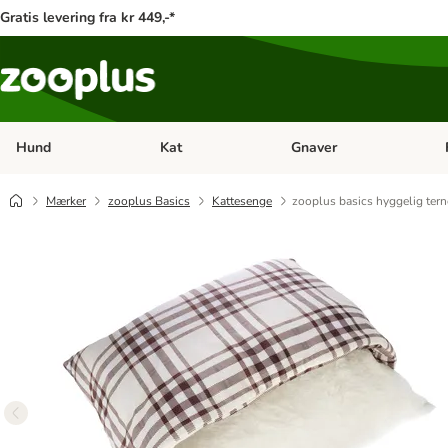
Gratis levering fra kr 449,-*
Hund
Kat
Gnaver
Åben kategori menu: Hund
Åben kategori menu: Kat
Åb
Mærker
zooplus Basics
Kattesenge
zooplus basics hyggelig tern