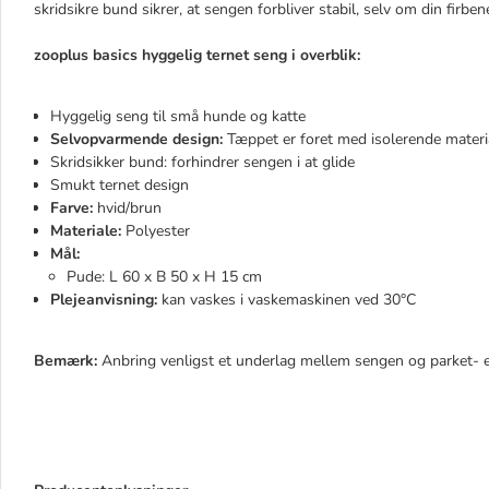
skridsikre bund sikrer, at sengen forbliver stabil, selv om din firb
zooplus basics hyggelig ternet seng i overblik:
Hyggelig seng til små hunde og katte
Selvopvarmende design:
Tæppet er foret med isolerende materi
Skridsikker bund: forhindrer sengen i at glide
Smukt ternet design
Farve:
hvid/brun
Materiale:
Polyester
Mål:
Pude: L 60 x B 50 x H 15 cm
Plejeanvisning:
kan vaskes i vaskemaskinen ved 30°C
Bemærk:
Anbring venligst et underlag mellem sengen og parket- el