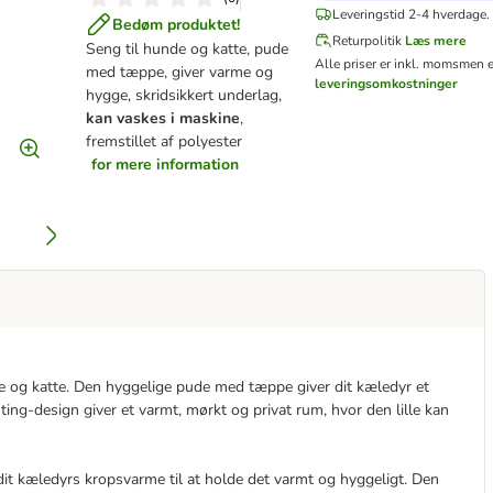
Leveringstid 2-4 hverdage.
Bedøm produktet!
Returpolitik
Læs mere
Seng til hunde og katte, pude
Alle priser er inkl. moms
men e
med tæppe, giver varme og
leveringsomkostninger
hygge, skridsikkert underlag,
kan vaskes i maskine
,
fremstillet af polyester
for mere information
e og katte. Den hyggelige pude med tæppe giver dit kæledyr et
ing-design giver et varmt, mørkt og privat rum, hvor den lille kan
dit kæledyrs kropsvarme til at holde det varmt og hyggeligt. Den