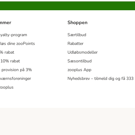
ammer
Shoppen
oyalty-program
Særtilbud
løs dine zooPoints
Rabatter
5% rabat
Udløbsmodeller
 10% rabat
Sæsontilbud
 – provision på 3%
zooplus App
eværnsforeninger
Nyhedsbrev – tilmeld dig og få 333
zooplus