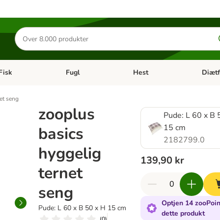
Søg
efter
produkter
Fisk
Fugl
Hest
Diætf
en kategori menu: Gnaver
Åben kategori menu: Fisk
Åben kategori menu: Fugl
Åben ka
et seng
zooplus
Pude: L 60 x B 
15 cm
basics
2182799.0
hyggelig
139,90 kr
ternet
seng
Optjen 14 zooPoin
Pude: L 60 x B 50 x H 15 cm
dette produkt
(
0
)