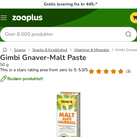
Gratis levering fra kr 449,-*
Menu
kategori
Søg
efter
produkter
Gnaver
Snacks & Kosttilskud
Vitaminer & Mineraler
Gimbi Gnaver
Gimbi Gnaver-Malt Paste
50 g
This is a stars rating area from zero to 5: 5.0/5
(
3
)
Bedøm produktet!