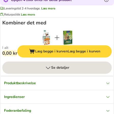
Leveringstid 2-4 hverdage.
Læs mere
Returpolitik
Læs mere
Kombiner det med
I alt
Læg begge i kurven
Læg begge i kurven
0,00 kr
Se detaljer
Produktbeskrivelse
Ingredienser
Foderanbefaling