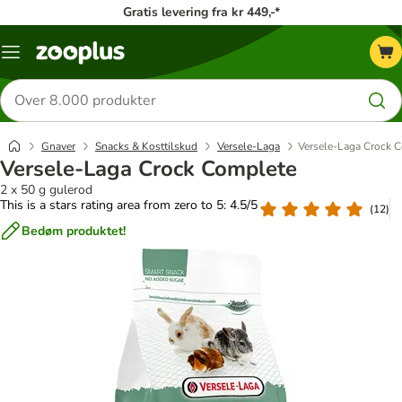
Gratis levering fra kr 449,-*
Menu
kategori
Søg
efter
produkter
Gnaver
Snacks & Kosttilskud
Versele-Laga
Versele-Laga Crock 
Versele-Laga Crock Complete
2 x 50 g gulerod
This is a stars rating area from zero to 5: 4.5/5
(
12
)
Bedøm produktet!