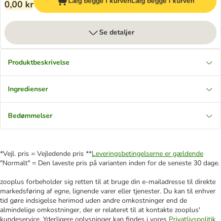
Læg begge i kurven
Læg begge i kurven
0,00 kr
Se detaljer
Produktbeskrivelse
Ingredienser
Bedømmelser
*Vejl. pris = Vejledende pris **
Leveringsbetingelserne er gældende
"Normalt" = Den laveste pris på varianten inden for de seneste 30 dage.
zooplus forbeholder sig retten til at bruge din e-mailadresse til direkte
markedsføring af egne, lignende varer eller tjenester. Du kan til enhver
tid gøre indsigelse herimod uden andre omkostninger end de
almindelige omkostninger, der er relateret til at kontakte zooplus'
kundeservice. Yderligere oplysninger kan findes i vores
Privatlivspolitik