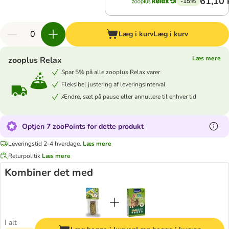
61,10 
-15%
Læg i kurv
Læg i kurv
Læs mere
zooplus Relax
Spar 5% på alle zooplus Relax varer
Fleksibel justering af leveringsinterval
Ændre, sæt på pause eller annullere til enhver tid
Optjen 7 zooPoints for dette produkt
Leveringstid 2-4 hverdage.
Læs mere
Returpolitik
Læs mere
Kombiner det med
I alt