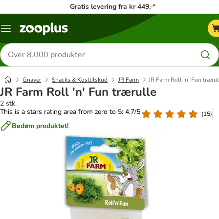
Gratis levering fra kr 449,-*
Menu
kategori
Søg
efter
produkter
Gnaver
Snacks & Kosttilskud
JR Farm
JR Farm Roll 'n' Fun trærul
JR Farm Roll 'n' Fun trærulle
2 stk.
This is a stars rating area from zero to 5: 4.7/5
(
15
)
Bedøm produktet!