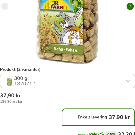
Produkt (2 varianter)
300 g
187071.1
37,90 kr
126,30 kr / kg
37,90 kr
Enkelt levering
32,20 
-15%