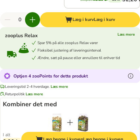
Læg i kurv
Læg i kurv
Læs mere
zooplus Relax
Spar 5% på alle zooplus Relax varer
Fleksibel justering af leveringsinterval
Ændre, sæt på pause eller annullere til enhver tid
Optjen 4 zooPoints for dette produkt
Leveringstid 2-4 hverdage.
Læs mere
Returpolitik
Læs mere
Kombiner det med
I alt
Læg begge i kurven
Læg begge i kurven