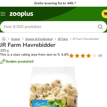
Gratis levering fra kr 449,-*
Menu
kategori
Søg
efter
produkter
Gnaver
Snacks & Kosttilskud
JR Farm
JR Farm Havrebidder
JR Farm Havrebidder
300 g
This is a stars rating area from zero to 5: 4.4/5
(
7
)
Bedøm produktet!