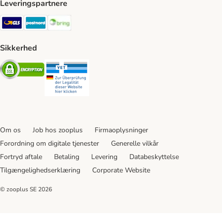
Leveringspartnere
GLS Shipping Method
Postnord Shipping Method
Bring Shipping Method
Sikkerhed
Security
Security
Om os
Job hos zooplus
Firmaoplysninger
Forordning om digitale tjenester
Generelle vilkår
Fortryd aftale
Betaling
Levering
Databeskyttelse
Tilgængelighedserklæring
Corporate Website
© zooplus SE
2026