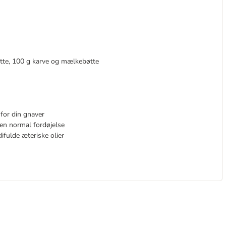
tte, 100 g karve og mælkebøtte
for din gnaver
en normal fordøjelse
fulde æteriske olier