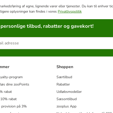
e markedsføring af egne, lignende varer eller tjenester. Du kan til enhve
rligere oplysninger kan findes i vores
Privatlivspolitik
 personlige tilbud, rabatter og gavekort!
ammer
Shoppen
oyalty-program
Særtilbud
løs dine zooPoints
Rabatter
5% rabat
Udløbsmodeller
 10% rabat
Sæsontilbud
 – provision på 3%
zooplus App