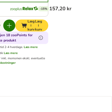
157,20 kr
-15%
Læg
Læg
i
i
kurv
kurv
jen 18 zooPoints for
te produkt
tid 2-4 hverdage.
Læs mere
tik
Læs mere
er inkl. moms
men ekskl. eventuelle
mkostninger