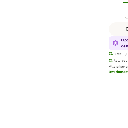
Opt
det
Leverings
Returpoli
Alle priser 
leveringso