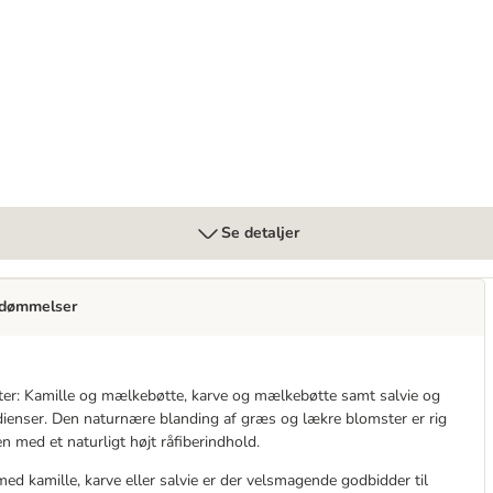
Se detaljer
dømmelser
anter: Kamille og mælkebøtte, karve og mælkebøtte samt salvie og
ienser. Den naturnære blanding af græs og lækre blomster er rig
n med et naturligt højt råfiberindhold.
ed kamille, karve eller salvie er der velsmagende godbidder til