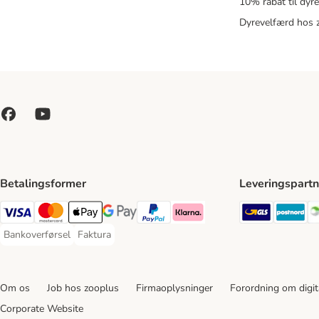
10% rabat til dyr
Dyrevelfærd hos 
Betalingsformer
Leveringspartn
GLS Ship
Po
VISA Payment Method
Mastercard Payment Method
Apply pay Payment Method
Google Pay Payment Method
paypal Payment Method
Klarna Payment Method
Bankoverførsel
Faktura
Bankoverførsel Payment Method
Faktura Payment Method
Om os
Job hos zooplus
Firmaoplysninger
Forordning om digita
Corporate Website