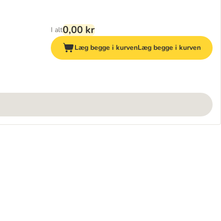
0,00 kr
I alt
Læg begge i kurven
Læg begge i kurven