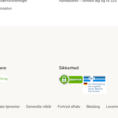
eværnsforeninger
Nyhedsbrev – tilmeld dig og få 333
zooplus
ere
Sikkerhed
ping Method
stnord Shipping Method
Bring Shipping Method
Security
Securit
le tjenester
Generelle vilkår
Fortryd aftale
Betaling
Leveri