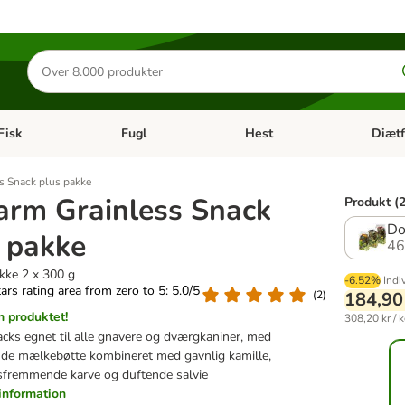
Søg
efter
produkter
Fisk
Fugl
Hest
Diætf
en kategori menu: Gnaver
Åben kategori menu: Fisk
Åben kategori menu: Fugl
Åben ka
s Snack plus pakke
arm Grainless Snack
Produkt (2
Do
 pakke
46
kke 2 x 300 g
-6.52%
Indi
tars rating area from zero to 5: 5.0/5
(
2
)
184,90
 produktet!
308,20 kr / 
acks egnet til alle gnavere og dværgkaniner, med
de mælkebøtte kombineret med gavnlig kamille,
sfremmende karve og duftende salvie
information