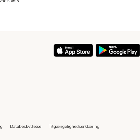
 zooPoints
y
ng
Databeskyttelse
Tilgængelighedserklæring