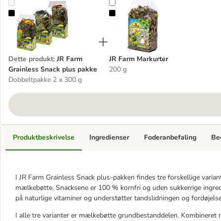
JR Farm Grainless Snack plus pakke
JR Farm Markurter
Dette produkt
:
JR Farm
JR Farm Markurter
Grainless Snack plus pakke
200 g
Dobbeltpakke 2 x 300 g
Produktbeskrivelse
Ingredienser
Foderanbefaling
Be
I JR Farm Grainless Snack plus-pakken findes tre forskellige vari
mælkebøtte. Snacksene er 100 % kornfri og uden sukkerrige ingred
på naturlige vitaminer og understøtter tandslidningen og fordøjelse
I alle tre varianter er mælkebøtte grundbestanddelen. Kombineret m