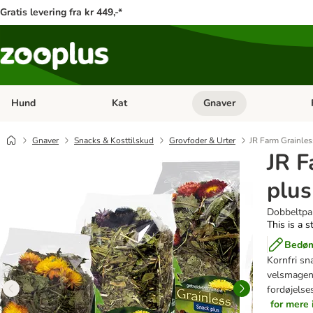
Gratis levering fra kr 449,-*
Hund
Kat
Gnaver
Åben kategori menu: Hund
Åben kategori menu: Kat
Åb
Gnaver
Snacks & Kosttilskud
Grovfoder & Urter
JR Farm Grainles
JR F
plus
Dobbeltpa
This is a s
Bedøm
Kornfri sn
velsmagen
fordøjelse
for mere 