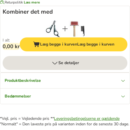
Returpolitik
Læs mere
Kombiner det med
I alt
Læg begge i kurven
Læg begge i kurven
0,00 kr
Se detaljer
Produktbeskrivelse
Bedømmelser
*Vejl. pris = Vejledende pris **
Leveringsbetingelserne er gældende
"Normalt" = Den laveste pris på varianten inden for de seneste 30 dage.