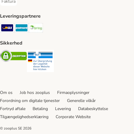
Faktura
Faktura Payment Method
Leveringspartnere
GLS Shipping Method
Postnord Shipping Method
Bring Shipping Method
Sikkerhed
Security
Security
Om os
Job hos zooplus
Firmaoplysninger
Forordning om digitale tjenester
Generelle vilkår
Fortryd aftale
Betaling
Levering
Databeskyttelse
Tilgængelighedserklæring
Corporate Website
© zooplus SE
2026