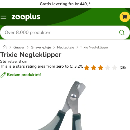
Gratis levering fra kr 449,-*
Menu
kategori
Søg
efter
produkter
Gnaver
Gnaver-pleje
Neglepleje
Trixie Negleklipper
Trixie Negleklipper
Størrelse: 8 cm
This is a stars rating area from zero to 5: 3.2/5
(
28
)
Bedøm produktet!