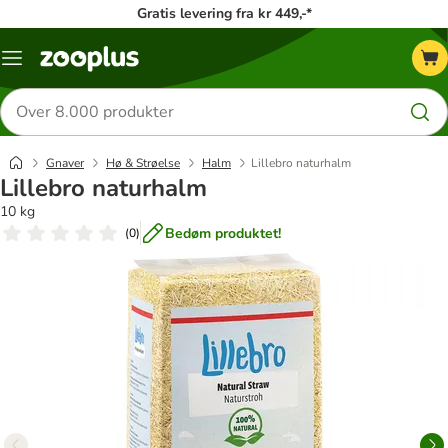
Gratis levering fra kr 449,-*
Menu
kategori
Søg
efter
produkter
Gnaver
Hø & Strøelse
Halm
Lillebro naturhalm
Lillebro naturhalm
10 kg
Bedøm produktet!
(
0
)