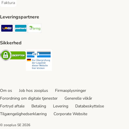
Faktura
Faktura Payment Method
Leveringspartnere
GLS Shipping Method
Postnord Shipping Method
Bring Shipping Method
Sikkerhed
Security
Security
Om os
Job hos zooplus
Firmaoplysninger
Forordning om digitale tjenester
Generelle vilkår
Fortryd aftale
Betaling
Levering
Databeskyttelse
Tilgængelighedserklæring
Corporate Website
© zooplus SE
2026