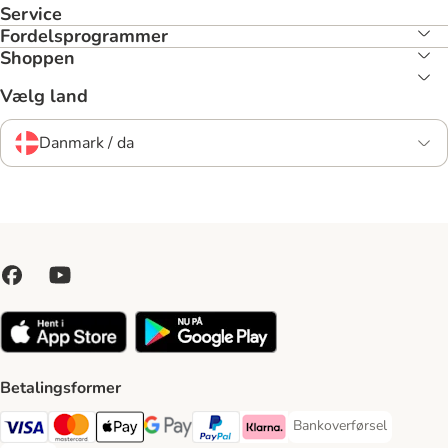
Service
Fordelsprogrammer
Shoppen
Vælg land
Danmark / da
Betalingsformer
Bankoverførsel
Bankoverførsel Payment
VISA Payment Method
Mastercard Payment Method
Apply pay Payment Method
Google Pay Payment Method
paypal Payment Method
Klarna Payment Method