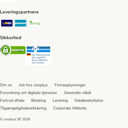
Faktura Payment Method
Leveringspartnere
GLS Shipping Method
Postnord Shipping Method
Bring Shipping Method
Sikkerhed
Security
Security
Om os
Job hos zooplus
Firmaoplysninger
Forordning om digitale tjenester
Generelle vilkår
Fortryd aftale
Betaling
Levering
Databeskyttelse
Tilgængelighedserklæring
Corporate Website
© zooplus SE
2026