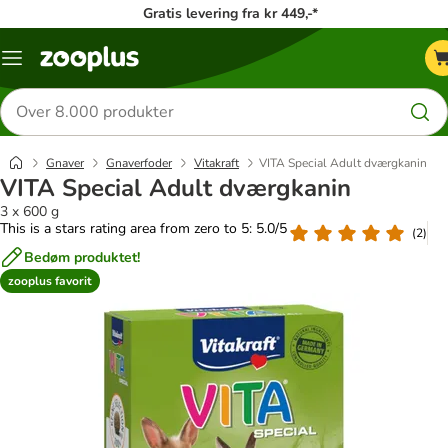
Gratis levering fra kr 449,-*
Menu
kategori
Søg
efter
produkter
Gnaver
Gnaverfoder
Vitakraft
VITA Special Adult dværgkanin
VITA Special Adult dværgkanin
3 x 600 g
This is a stars rating area from zero to 5: 5.0/5
(
2
)
Bedøm produktet!
zooplus favorit