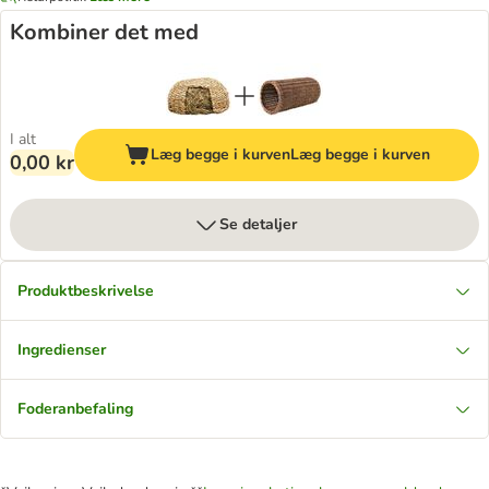
Kombiner det med
I alt
Læg begge i kurven
Læg begge i kurven
0,00 kr
Se detaljer
Produktbeskrivelse
Ingredienser
Foderanbefaling