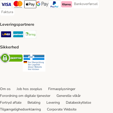
Bankoverførsel
Bankoverførsel Payment
VISA Payment Method
Mastercard Payment Method
Apply pay Payment Method
Google Pay Payment Method
paypal Payment Method
Klarna Payment Method
Faktura
Faktura Payment Method
Leveringspartnere
GLS Shipping Method
Postnord Shipping Method
Bring Shipping Method
Sikkerhed
Security
Security
Om os
Job hos zooplus
Firmaoplysninger
Forordning om digitale tjenester
Generelle vilkår
Fortryd aftale
Betaling
Levering
Databeskyttelse
Tilgængelighedserklæring
Corporate Website