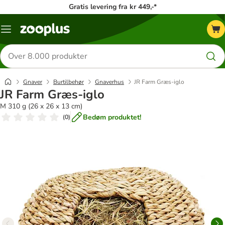
Gratis levering fra kr 449,-*
Menu
kategori
Søg
efter
produkter
Gnaver
Burtilbehør
Gnaverhus
JR Farm Græs-iglo
JR Farm Græs-iglo
M 310 g (26 x 26 x 13 cm)
Bedøm produktet!
(
0
)