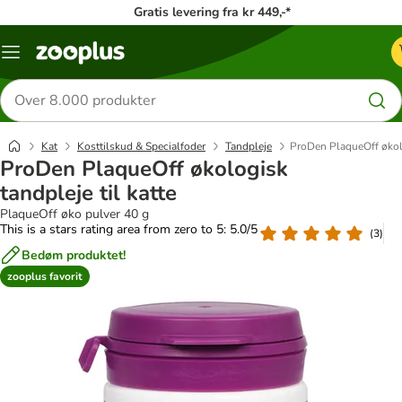
Gratis levering fra kr 449,-*
Menu
kategori
Søg
efter
produkter
Kat
Kosttilskud & Specialfoder
Tandpleje
ProDen PlaqueOff økolo
ProDen PlaqueOff økologisk
tandpleje til katte
PlaqueOff øko pulver 40 g
This is a stars rating area from zero to 5: 5.0/5
(
3
)
Bedøm produktet!
zooplus favorit