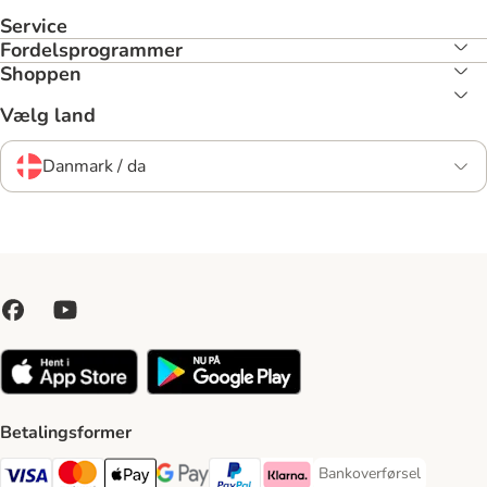
Service
Fordelsprogrammer
Shoppen
Vælg land
Danmark / da
Betalingsformer
Bankoverførsel
Bankoverførsel Payment
VISA Payment Method
Mastercard Payment Method
Apply pay Payment Method
Google Pay Payment Method
paypal Payment Method
Klarna Payment Method