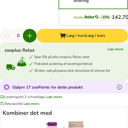
levering
142,70
-15%
Læg i kurv
Læg i kurv
Læs mere
zooplus Relax
Spar 5% på alle zooplus Relax varer
Fleksibel justering af leveringsinterval
Ændre, sæt på pause eller annullere til enhver tid
Optjen 17 zooPoints for dette produkt
Leveringstid 2-4 hverdage.
Læs mere
Returpolitik
Læs mere
Kombiner det med