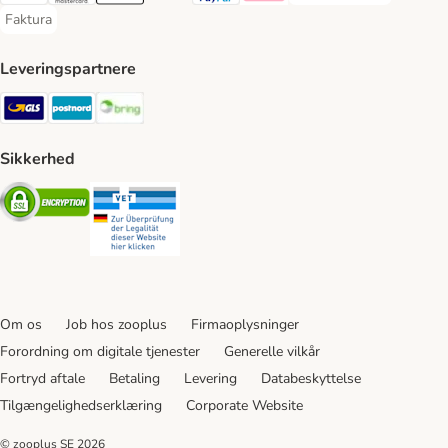
Faktura
Faktura Payment Method
Leveringspartnere
GLS Shipping Method
Postnord Shipping Method
Bring Shipping Method
Sikkerhed
Security
Security
Om os
Job hos zooplus
Firmaoplysninger
Forordning om digitale tjenester
Generelle vilkår
Fortryd aftale
Betaling
Levering
Databeskyttelse
Tilgængelighedserklæring
Corporate Website
© zooplus SE
2026