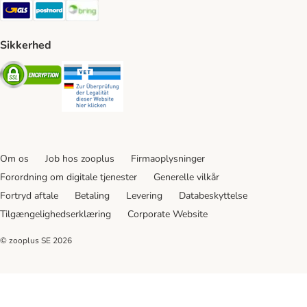
GLS Shipping Method
Postnord Shipping Method
Bring Shipping Method
Sikkerhed
Security
Security
Om os
Job hos zooplus
Firmaoplysninger
Forordning om digitale tjenester
Generelle vilkår
Fortryd aftale
Betaling
Levering
Databeskyttelse
Tilgængelighedserklæring
Corporate Website
© zooplus SE
2026