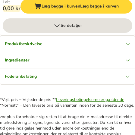
I alt
Læg begge i kurven
Læg begge i kurven
0,00 kr
Se detaljer
Produktbeskrivelse
Ingredienser
Foderanbefaling
*Vejl. pris = Vejledende pris **
Leveringsbetingelserne er gældende
"Normalt" = Den laveste pris på varianten inden for de seneste 30 dage.
zooplus forbeholder sig retten til at bruge din e-mailadresse til direkte
markedsføring af egne, lignende varer eller tjenester. Du kan til enhver
tid gøre indsigelse herimod uden andre omkostninger end de
almindelige omkostninger, der er relateret til at kontakte zooplus'