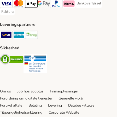
Bankoverførsel
Bankoverførsel Payment
VISA Payment Method
Mastercard Payment Method
Apply pay Payment Method
Google Pay Payment Method
paypal Payment Method
Klarna Payment Method
Faktura
Faktura Payment Method
Leveringspartnere
GLS Shipping Method
Postnord Shipping Method
Bring Shipping Method
Sikkerhed
Security
Security
Om os
Job hos zooplus
Firmaoplysninger
Forordning om digitale tjenester
Generelle vilkår
Fortryd aftale
Betaling
Levering
Databeskyttelse
Tilgængelighedserklæring
Corporate Website