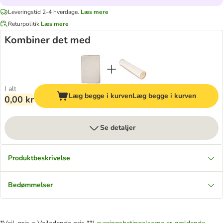
Leveringstid 2-4 hverdage.
Læs mere
Returpolitik
Læs mere
Kombiner det med
I alt
Læg begge i kurven
Læg begge i kurven
0,00 kr
Se detaljer
Produktbeskrivelse
Bedømmelser