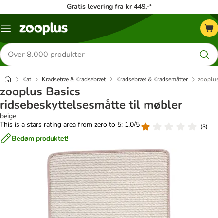
Gratis levering fra kr 449,-*
Menu
kategori
Søg
efter
produkter
Kat
Kradsetræ & Kradsebræt
Kradsebræt & Kradsemåtter
zooplus
zooplus Basics
ridsebeskyttelsesmåtte til møbler
beige
This is a stars rating area from zero to 5: 1.0/5
(
3
)
Bedøm produktet!