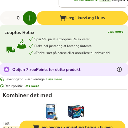
Læg i kurv
Læg i kurv
Læs mere
zooplus Relax
Spar 5% på alle zooplus Relax varer
Fleksibel justering af leveringsinterval
Ændre, sæt på pause eller annullere til enhver tid
Optjen 7 zooPoints for dette produkt
Leveringstid 2-4 hverdage.
Læs mere
Returpolitik
Læs mere
Kombiner det med
I alt
Læg begge i kurven
Læg begge i kurven