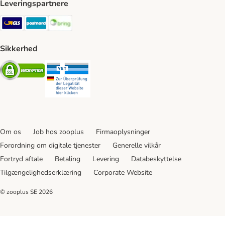
Leveringspartnere
GLS Shipping Method
Postnord Shipping Method
Bring Shipping Method
Sikkerhed
Security
Security
Om os
Job hos zooplus
Firmaoplysninger
Forordning om digitale tjenester
Generelle vilkår
Fortryd aftale
Betaling
Levering
Databeskyttelse
Tilgængelighedserklæring
Corporate Website
© zooplus SE
2026