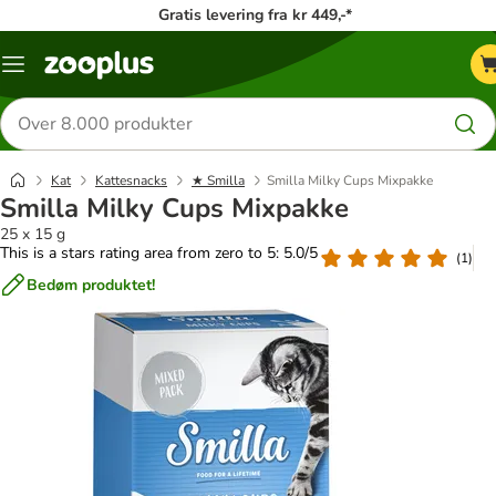
Gratis levering fra kr 449,-*
Menu
kategori
Søg
efter
produkter
Kat
Kattesnacks
★ Smilla
Smilla Milky Cups Mixpakke
Smilla Milky Cups Mixpakke
25 x 15 g
This is a stars rating area from zero to 5: 5.0/5
(
1
)
Bedøm produktet!