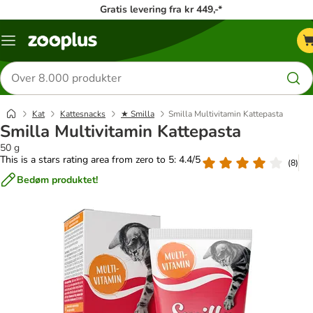
Gratis levering fra kr 449,-*
Menu
kategori
Søg
efter
produkter
Kat
Kattesnacks
★ Smilla
Smilla Multivitamin Kattepasta
Smilla Multivitamin Kattepasta
50 g
This is a stars rating area from zero to 5: 4.4/5
(
8
)
Bedøm produktet!