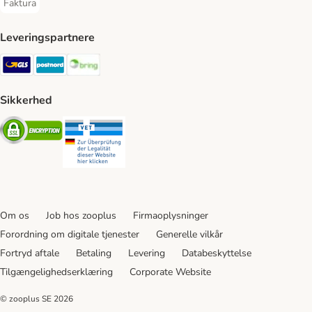
Faktura
Faktura Payment Method
Leveringspartnere
GLS Shipping Method
Postnord Shipping Method
Bring Shipping Method
Sikkerhed
Security
Security
Om os
Job hos zooplus
Firmaoplysninger
Forordning om digitale tjenester
Generelle vilkår
Fortryd aftale
Betaling
Levering
Databeskyttelse
Tilgængelighedserklæring
Corporate Website
© zooplus SE
2026