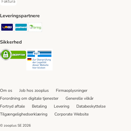
Faktura
Faktura Payment Method
Leveringspartnere
GLS Shipping Method
Postnord Shipping Method
Bring Shipping Method
Sikkerhed
Security
Security
Om os
Job hos zooplus
Firmaoplysninger
Forordning om digitale tjenester
Generelle vilkår
Fortryd aftale
Betaling
Levering
Databeskyttelse
Tilgængelighedserklæring
Corporate Website
© zooplus SE
2026