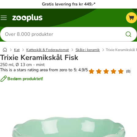
Gratis levering fra kr 449,-*
Menu
kategori
Søg
efter
produkter
Kat
Katteskål & Foderautomat
Skåle i keramik
Trixie Keramikskål 
Trixie Keramikskål Fisk
250 ml, Ø 13 cm - mint
This is a stars rating area from zero to 5: 4.9/5
(
8
)
Bedøm produktet!