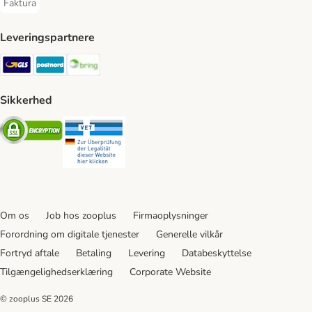
Faktura
Faktura Payment Method
Leveringspartnere
GLS Shipping Method
Postnord Shipping Method
Bring Shipping Method
Sikkerhed
Security
Security
Om os
Job hos zooplus
Firmaoplysninger
Forordning om digitale tjenester
Generelle vilkår
Fortryd aftale
Betaling
Levering
Databeskyttelse
Tilgængelighedserklæring
Corporate Website
© zooplus SE
2026