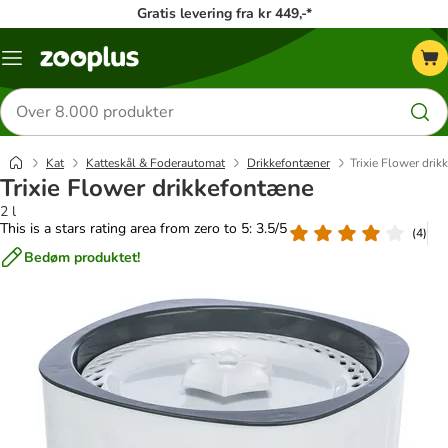
Gratis levering fra kr 449,-*
Menu
kategori
Søg
efter
produkter
Kat
Katteskål & Foderautomat
Drikkefontæner
Trixie Flower dri
Trixie Flower drikkefontæne
2 l
This is a stars rating area from zero to 5: 3.5/5
(
4
)
Bedøm produktet!