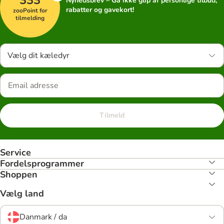
Nyhedsbrev – Gå ikke glip af personlige tilbud,
rabatter og gavekort!
zooPoint for
tilmelding
Vælg dit kæledyr
Tilmeld
Service
Fordelsprogrammer
Shoppen
Vælg land
Danmark / da