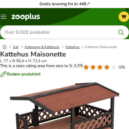
Gratis levering fra kr 449,-*
Menu
kategori
Søg
efter
produkter
Kat
Katteseng & Kattehule
Kattehus
Kattehus Maisonette
Kattehus Maisonette
L 77 x B 56,4 x H 72,4 cm
This is a stars rating area from zero to 5: 3.7/5
(
25
)
Bedøm produktet!